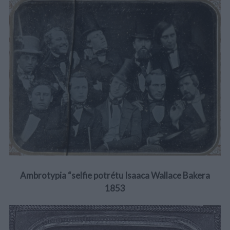
Ambrotypia “selfie potrétu Isaaca Wallace Bakera
1853