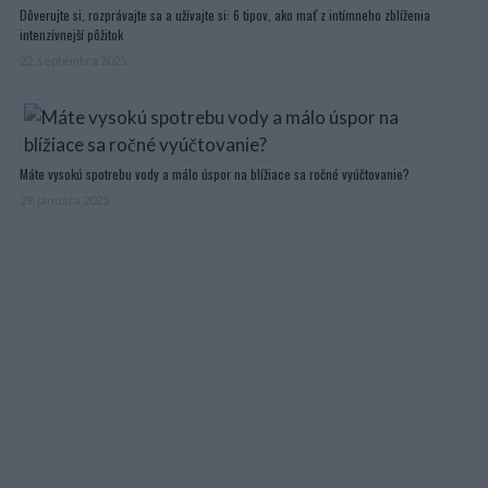
Dôverujte si, rozprávajte sa a užívajte si: 6 tipov, ako mať z intímneho zblíženia
intenzívnejší pôžitok
22. septembra 2025
Máte vysokú spotrebu vody a málo úspor na blížiace sa ročné vyúčtovanie?
29. januára 2025