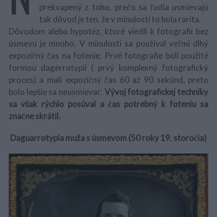
prekvapený z toho, prečo sa ľudia usmievajú
tak dôvod je ten, že v minulosti to bola rarita.
Dôvodom alebo hypotéz, ktoré viedli k fotografií bez
úsmevu je mnoho. V minulosti sa používal veľmi dlhý
expozičný čas na fotenie. Prvé fotografie boli použité
formou dagerrotypii ( prvý komplexný fotografický
proces) a mali expozičný čas 60 až 90 sekúnd, preto
bolo lepšie sa neusmievať.
Vývoj fotografickej techniky
sa však rýchlo posúval a čas potrebný k foteniu sa
značne skrátil.
Daguarrotypia muža s úsmevom (50 roky 19. storočia)