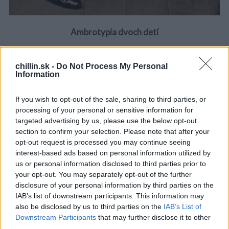
o
r
:
Ambrotypia dvoch detí
Ďalšie z teórií bola nedostatočná ústna hygiena alebo
chillin.sk -
Do Not Process My Personal
možno aj to, že v tej dobe úsmev nebol taký štandart
Information
ako je tomu dnes.
If you wish to opt-out of the sale, sharing to third parties, or
V knihe The Rules of Christian Decorum and Civility (
processing of your personal or sensitive information for
Pravidla kresťanskej slušnosti a úctivosti) kniha
targeted advertising by us, please use the below opt-out
napísaná pred 150 rokmi, hovorí o tom, že nebolo bežné
section to confirm your selection. Please note that after your
sa smiať. Väčšina ľudí svojím úsmevom odhaľuje svoje
opt-out request is processed you may continue seeing
interest-based ads based on personal information utilized by
zuby, čo sa v tej dobe považovalo za neslušné. Autor to
us or personal information disclosed to third parties prior to
zdôraznil tým, že práve kvôli tomu, aby nám zuby
your opt-out. You may separately opt-out of the further
nebolo vidno, má človek pery.
disclosure of your personal information by third parties on the
IAB’s list of downstream participants. This information may
V roku 1900 spoločnosť Kodak predstavila fotoaparát
also be disclosed by us to third parties on the
IAB’s List of
Brownie. Vtedy sa stala fotografia dostupná aj pre
Downstream Participants
that may further disclose it to other
amatérov. Pre jeho jednoduchosť sa začal používať
third parties.