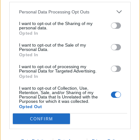
širokou verejnosťou. Expozičný čas klesol na 1 sekundu
Personal Data Processing Opt Outs
a zaviedol sa termín “Snapshot” momentka.
I want to opt-out of the Sharing of my
personal data.
Marketingový ťah Kodaku sa stala fotka smejúcich sa
Opted In
detí. Jej hlavným sloganom bolo “Vy stlačíte spúšť, my
zariadime zbytok.)
I want to opt-out of the Sale of my
Personal Data.
Opted In
Autoportrét afroameričana 1860
I want to opt-out of processing my
Personal Data for Targeted Advertising.
Opted In
I want to opt-out of Collection, Use,
Retention, Sale, and/or Sharing of my
Personal Data that Is Unrelated with the
Purposes for which it was collected.
Opted Out
CONFIRM