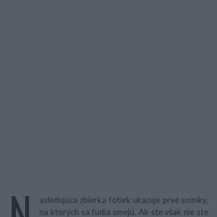
N
asledujúca zbierka fotiek ukazuje prvé snímky,
na ktorých sa ľudia smejú. Ak ste však nie ste