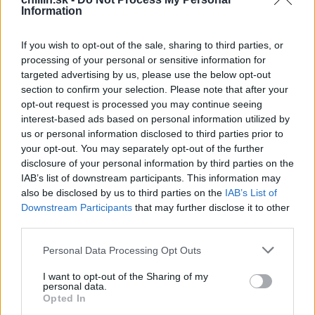
videli, ako tvrdo na sebe pracovali v prvých troch
Information
rokoch štúdia, no ako sa neskôr ukázalo, bol vhodný aj
pre dospelých. Tento test pomáha určiť skutočný a
If you wish to opt-out of the sale, sharing to third parties, or
žiaduci emocionálny stav a dokonca si uvedomiť, aké je
processing of your personal or sensitive information for
vaše sociálne postavenie. Tím Bright side vytvoril test,
targeted advertising by us, please use the below opt-out
S
section to confirm your selection. Please note that after your
ktorý nás dokáže milo prekvapiť svojimi výsledkami.
e
opt-out request is processed you may continue seeing
a
interest-based ads based on personal information utilized by
r
us or personal information disclosed to third parties prior to
c
your opt-out. You may separately opt-out of the further
h
disclosure of your personal information by third parties on the
f
IAB’s list of downstream participants. This information may
o
also be disclosed by us to third parties on the
IAB’s List of
r
Downstream Participants
that may further disclose it to other
:
third parties.
Personal Data Processing Opt Outs
I want to opt-out of the Sharing of my
personal data.
Opted In