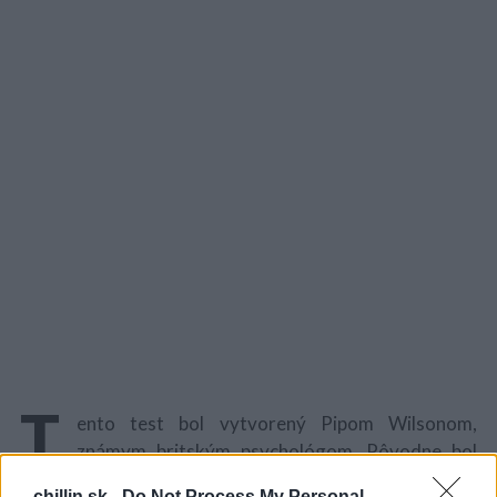
T
ento test bol vytvorený Pipom Wilsonom,
známym britským psychológom. Pôvodne bol
vytvorený pre študentov základnej školy, aby
chillin.sk -
Do Not Process My Personal