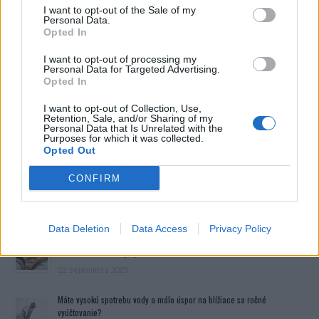
I want to opt-out of the Sale of my
Personal Data.
Opted In
I want to opt-out of processing my
Personal Data for Targeted Advertising.
Opted In
I want to opt-out of Collection, Use,
Retention, Sale, and/or Sharing of my
Personal Data that Is Unrelated with the
Purposes for which it was collected.
Opted Out
zdroj:
brightside.me
CONFIRM
Prečítajte si aj
Data Deletion
Data Access
Privacy Policy
Dôverujte si, rozprávajte sa a užívajte si: 6 tipov, ako mať z intímneho
zblíženia intenzívnejší pôžitok
22. septembra 2025
Máte vysokú spotrebu vody a málo úspor na blížiace sa ročné
vyúčtovanie?