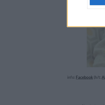
info:
Facebook
(h/t:
A