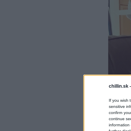
chillin.sk 
S
If you wish 
e
sensitive in
a
confirm you
r
continue se
c
h
information 
f