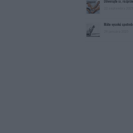
Dôverujte si, rozpráv
22. septembra 2025
Máte vysokú spotreb
29. januára 2025