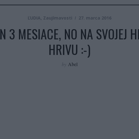
ĽUDIA
,
Zaujímavosti
27. marca 2016
N 3 MESIACE, NO NA SVOJEJ 
HRIVU :-)
by
Abel