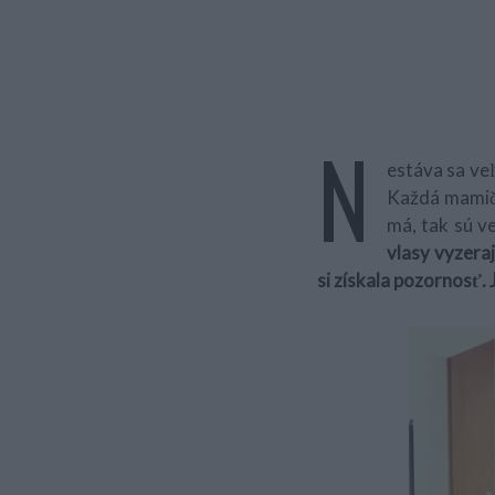
N
estáva sa veľ
Každá mamičk
má, tak sú ve
vlasy vyzeraj
si získala pozornosť. 