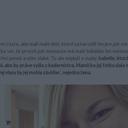
mi často, aby mali malé deti, ktoré sa narodili len pre pár m
a vie, že prvých pár mesiacov má malé bábätko len minimu
ľmi jemné a ešte slabé. To ale neplatí o malej
Isabelle, ktor
ú, ako by práve vyšla z kaderníctva. Mamička jej fotku dala 
Jej vlasy by jej mohla závidieť, nejedna žena.