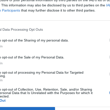
losure of your personal information by third parties on the IAB’s list of
. This information may also be disclosed by us to third parties on the
IA
Participants
that may further disclose it to other third parties.
l Data Processing Opt Outs
o opt-out of the Sharing of my personal data.
In
o opt-out of the Sale of my Personal Data.
In
to opt-out of processing my Personal Data for Targeted
ing.
In
o opt-out of Collection, Use, Retention, Sale, and/or Sharing
ersonal Data that Is Unrelated with the Purposes for which it
lected.
Out