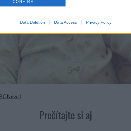
CONFIRM
Data Deletion
Data Access
Privacy Policy
BC News
)
Prečítajte si aj