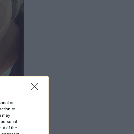
sonal or
ection to
ou may
 personal
out of the