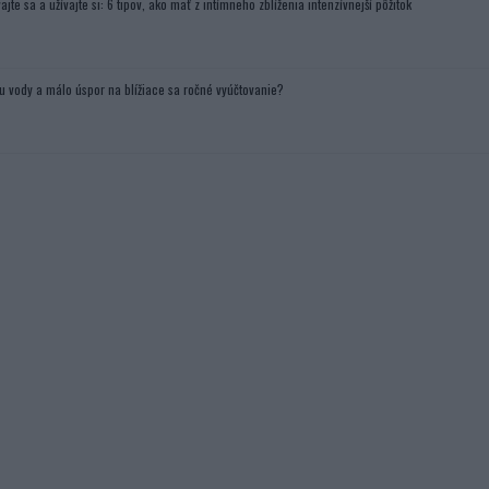
ajte sa a užívajte si: 6 tipov, ako mať z intímneho zblíženia intenzívnejší pôžitok
u vody a málo úspor na blížiace sa ročné vyúčtovanie?