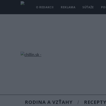
O REDAKCII
REKLAMA
SÚŤAŽE
PO
RODINA A VZŤAHY
RECEPT