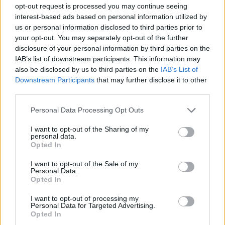
vybavená aj Wi-Fi signálom a keďže je poháňaná
c
opt-out request is processed you may continue seeing
solárnou energiu, každá kabína je otvorená 24 hodín
h
interest-based ads based on personal information utilized by
f
us or personal information disclosed to third parties prior to
denne a môže byť použitá úplne zadarmo.
o
your opt-out. You may separately opt-out of the further
r
disclosure of your personal information by third parties on the
Škoda, že naše telefónne búdky nedostali takúto šancu.
:
IAB’s list of downstream participants. This information may
:)
also be disclosed by us to third parties on the
IAB’s List of
Downstream Participants
that may further disclose it to other
third parties.
Personal Data Processing Opt Outs
Zdroj: BK-The insider’s guide to Bangkok
I want to opt-out of the Sharing of my
personal data.
Opted In
I want to opt-out of the Sale of my
Personal Data.
Opted In
Zdroj: BK-The insider’s guide to Bangkok
I want to opt-out of processing my
Personal Data for Targeted Advertising.
Opted In