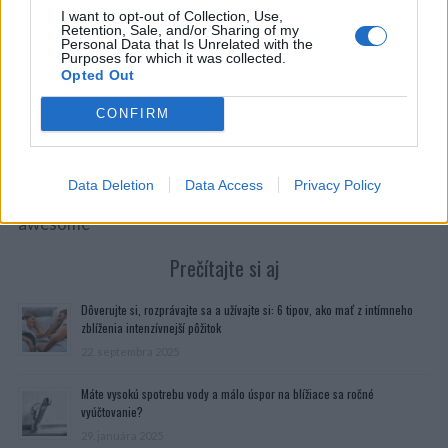
I want to opt-out of Collection, Use,
Zdroj: BK-The insider’s guide to Bangkok
Retention, Sale, and/or Sharing of my
Personal Data that Is Unrelated with the
Purposes for which it was collected.
Opted Out
CONFIRM
Zdroj: BK-The insider’s guide to Bangkok
Zdroj: http://bk.asia-city.com/city-living/news/tot-
Data Deletion
Data Access
Privacy Policy
turning-phone-booths-bike-repair-pitstops-and-its-
awesome
Prečítajte si aj
Dôverujte si, rozprávajte sa a užívajte si: 6 tipov, ako mať z intímneho
zblíženia intenzívnejší pôžitok
22. septembra 2025
Máte vysokú spotrebu vody a málo úspor na blížiace sa ročné
vyúčtovanie?
29. januára 2025