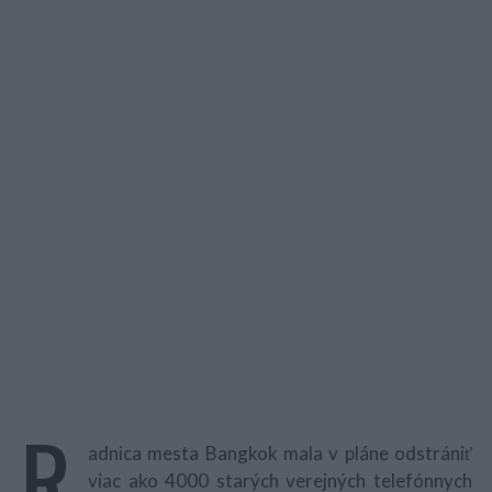
R
adnica mesta Bangkok mala v pláne odstrániť
viac ako 4000 starých verejných telefónnych