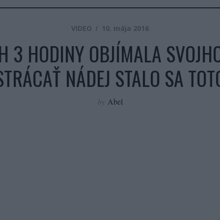
VIDEO
10. mája 2016
H 3 HODINY OBJÍMALA SVOJH
STRÁCAŤ NÁDEJ STALO SA TOT
by
Abel