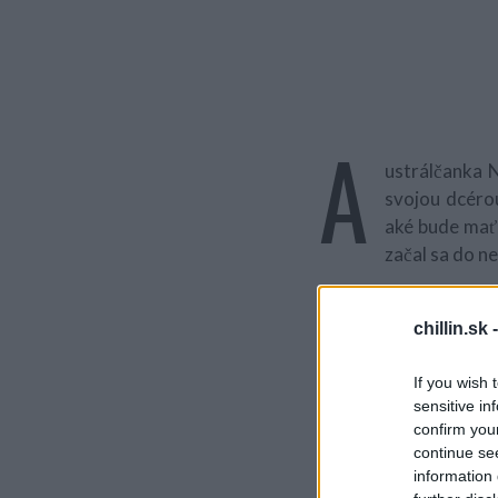
A
ustrálčanka 
svojou dcérou
aké bude mať
začal sa do n
chillin.sk 
If you wish 
sensitive in
confirm you
S
continue se
e
information 
a