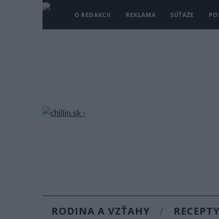
O REDAKCII
REKLAMA
SÚŤAŽE
PO
RODINA A VZŤAHY
RECEPT