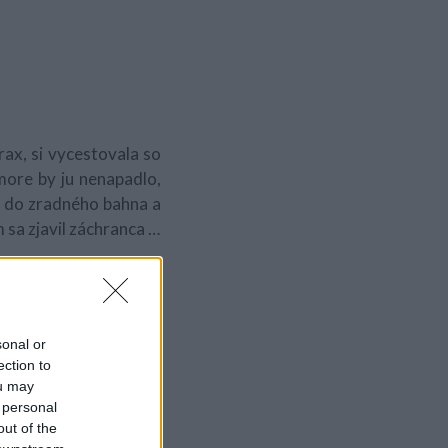
ax, si vycestovala so
more by ju nenapadlo,
l do zradného bahna a
 sa zjavil záchranca …
sonal or
ection to
ou may
 personal
out of the