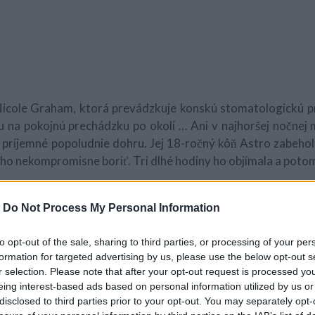
Nicole Graham, ktorá prevádzkuje konskú stomatologickú pr
 na pokojnú prechádzku po okolí … Ani v najhoršej nočnej 
 príjemné popoludnie dohru. Jej 18-ročný kôň Astro zabeho
eho nekompromisne boriť. Tri dlhé hodiny ho objímala a potom
-
Do Not Process My Personal Information
to opt-out of the sale, sharing to third parties, or processing of your per
formation for targeted advertising by us, please use the below opt-out s
r selection. Please note that after your opt-out request is processed y
eing interest-based ads based on personal information utilized by us or
disclosed to third parties prior to your opt-out. You may separately opt-