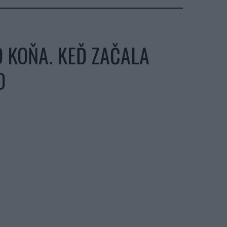
O KOŇA. KEĎ ZAČALA
O