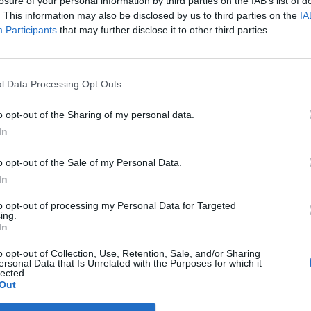
losure of your personal information by third parties on the IAB’s list of
. This information may also be disclosed by us to third parties on the
IA
Participants
that may further disclose it to other third parties.
l Data Processing Opt Outs
o opt-out of the Sharing of my personal data.
In
o opt-out of the Sale of my Personal Data.
In
Prečítajte si aj
to opt-out of processing my Personal Data for Targeted
ing.
In
o opt-out of Collection, Use, Retention, Sale, and/or Sharing
ajte sa a užívajte si: 6 tipov, ako mať z intímneho zblíženia intenzívnejší pôžitok
ersonal Data that Is Unrelated with the Purposes for which it
lected.
Out