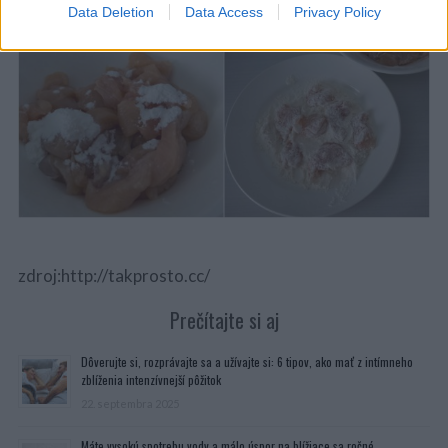
Data Deletion
Data Access
Privacy Policy
zdroj:http://takprosto.cc/
Prečítajte si aj
Dôverujte si, rozprávajte sa a užívajte si: 6 tipov, ako mať z intímneho
zblíženia intenzívnejší pôžitok
22. septembra 2025
Máte vysokú spotrebu vody a málo úspor na blížiace sa ročné