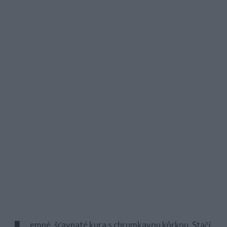
emné, šťavnaté kura s chrumkavou kôrkou. Stačí