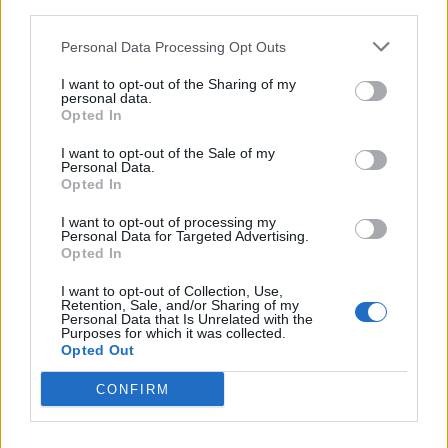
third parties.
Personal Data Processing Opt Outs
I want to opt-out of the Sharing of my
personal data.
Opted In
I want to opt-out of the Sale of my
Personal Data.
Opted In
I want to opt-out of processing my
Personal Data for Targeted Advertising.
Opted In
I want to opt-out of Collection, Use,
Retention, Sale, and/or Sharing of my
Pri pohľade na nadýchané, chrumkavé a šťavnaté
Personal Data that Is Unrelated with the
nugetky ich budete chcieť zjesť aj bez prílohy. Sú ideálne
Purposes for which it was collected.
Opted Out
s čerstvou zeleninou alebo so sladkokyslou omáčkou.
CONFIRM
Nepremeškajte šancu pohostiť svoju rodinu
a priateľov!