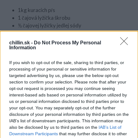
1kg kuracích pŕs
1 čajová lyžička škrobu
½ čajovej lyžičky jedlej sódy
1 polievková lyžica citónovej šťavy
Soľ podľa chuti
chillin.sk -
Do Not Process My Personal
Information
Múka na obaľovanie
S
Rastlinný olej na vyprážanie
e
a
If you wish to opt-out of the sale, sharing to third parties, or
r
processing of your personal or sensitive information for
Príprava
c
targeted advertising by us, please use the below opt-out
h
section to confirm your selection. Please note that after your
Kuracie prsia umyte, osušte a lubovoľne narežte.
f
opt-out request is processed you may continue seeing
Pridajte soľ, jedlú sódu a premiešajte
o
interest-based ads based on personal information utilized by
Mäso polejte citrónovou šťavou, pridajte škrob
r
us or personal information disclosed to third parties prior to
:
a premiešajte. Nechajte 20 minút postáť a potom
your opt-out. You may separately opt-out of the further
obaľte každý kúsok v múke.
disclosure of your personal information by third parties on the
IAB’s list of downstream participants. This information may
Smažte ich až dozlatista na dobre vyhriatej
also be disclosed by us to third parties on the
IAB’s List of
panvici.
Downstream Participants
that may further disclose it to other