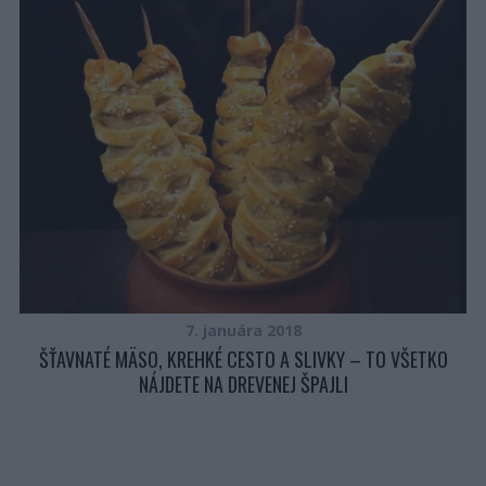
NA
7. januára 2018
ŠŤAVNATÉ MÄSO, KREHKÉ CESTO A SLIVKY – TO VŠETKO
NÁJDETE NA DREVENEJ ŠPAJLI