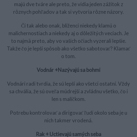
majú dve tváre ale preto, že vidia jeden zážitok z
rôznych pohľadov a tak si vytvoria rôzne názory.
Či tak alebo onak, blíženci niekedy klamú o
malichernostiach a niekedy aj o dôležitých veciach. Je
to najmä preto, aby vo vašich očiach vyzerali lepšie.
Takže čo je lepší spôsob ako všetko sabotovať? Klamať
o tom.
Vodnár +Nazývajú sa bohmi
Vodnári radi tvrdia, že sú lepší ako všetci ostatní. Vždy
sa chvália, že sú oveľa múdrejší a zvládnu všetko, čo i
len s malíčkom.
Potrebu kontrolovať a dirigovať ľudí okolo seba je u
nich takmer vrodená.
Rak + Uctievajú samých seba