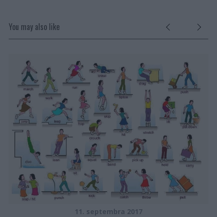
You may also like
O
P
11. septembra 2017