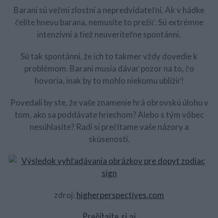
Barani sú veľmi zlostní a nepredvídateľní. Ak v hádke
čelíte hnevu barana, nemusíte to prežiť. Sú extrémne
intenzívni a tiež neuveriteľne spontánni.
Sú tak spontánni, že ich to takmer vždy dovedie k
problémom. Barani musia dávať pozor na to, čo
hovoria, inak by to mohlo niekomu ublížiť!
Povedali by ste, že vaše znamenie hrá obrovskú úlohu v
tom, ako sa poddávate hriechom? Alebo s tým vôbec
nesúhlasíte? Radi si prečítame vaše názory a
skúsenosti.
zdroj:
higherperspectives.com
Prečítajte si aj