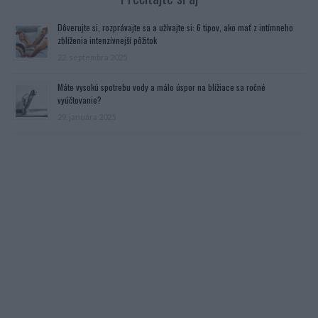
Dôverujte si, rozprávajte sa a užívajte si: 6 tipov, ako mať z intímneho
zblíženia intenzívnejší pôžitok
22. septembra 2025
Máte vysokú spotrebu vody a málo úspor na blížiace sa ročné
vyúčtovanie?
29. januára 2025