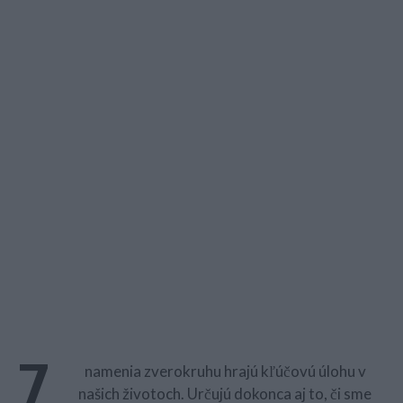
Z
namenia zverokruhu hrajú kľúčovú úlohu v
našich životoch. Určujú dokonca aj to, či sme