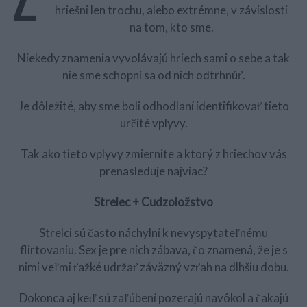
hriešni len trochu, alebo extrémne, v závislosti
na tom, kto sme.
Niekedy znamenia vyvolávajú hriech sami o sebe a tak
nie sme schopní sa od nich odtrhnúť.
Je dôležité, aby sme boli odhodlaní identifikovať tieto
určité vplyvy.
Tak ako tieto vplyvy zmiernite a ktorý z hriechov vás
prenasleduje najviac?
Strelec + Cudzoložstvo
Strelci sú často náchylní k nevyspytateľnému
flirtovaniu. Sex je pre nich zábava, čo znamená, že je s
nimi veľmi ťažké udržať záväzný vzťah na dlhšiu dobu.
Dokonca aj keď sú zaľúbení pozerajú navôkol a čakajú