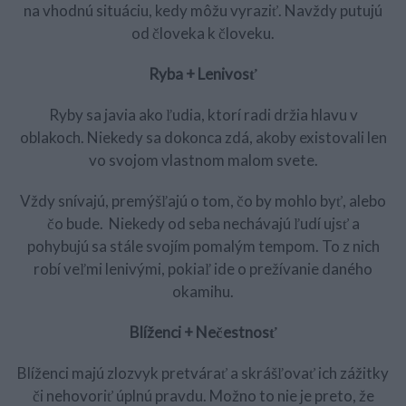
na vhodnú situáciu, kedy môžu vyraziť. Navždy putujú
od človeka k človeku.
Ryba + Lenivosť
Ryby sa javia ako ľudia, ktorí radi držia hlavu v
oblakoch. Niekedy sa dokonca zdá, akoby existovali len
vo svojom vlastnom malom svete.
Vždy snívajú, premýšľajú o tom, čo by mohlo byť, alebo
čo bude. Niekedy od seba nechávajú ľudí ujsť a
pohybujú sa stále svojím pomalým tempom. To z nich
robí veľmi lenivými, pokiaľ ide o prežívanie daného
okamihu.
Blíženci + Nečestnosť
Blíženci majú zlozvyk pretvárať a skrášľovať ich zážitky
či nehovoriť úplnú pravdu. Možno to nie je preto, že