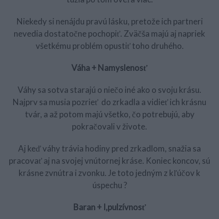
Niekedy si nenájdu pravú lásku, pretože ich partneri
nevedia dostatočne pochopiť. Zväčša majú aj napriek
všetkému problém opustiť toho druhého.
Váha + Namyslenosť
Váhy sa sotva starajú o niečo iné ako o svoju krásu.
Najprv sa musia pozrieť do zrkadla a vidieť ich krásnu
tvár, a až potom majú všetko, čo potrebujú, aby
pokračovali v živote.
Aj keď váhy trávia hodiny pred zrkadlom, snažia sa
pracovať aj na svojej vnútornej kráse. Koniec koncov, sú
krásne zvnútra i zvonku. Je toto jedným z kľúčov k
úspechu ?
Baran + I,pulzívnosť