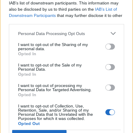
Kozorožci sú plne nasadení na prácu a dokážu robiť
IAB’s list of downstream participants. This information may
všetko čo je v ich silách aby splnili úlohu na 100% a tak
also be disclosed by us to third parties on the
IAB’s List of
Downstream Participants
that may further disclose it to other
dostali najviac peňazí zo všetkých na pracovisku.
third parties.
Nie je pre nich dôležité všetko minúť, no radi sa nimi
Personal Data Processing Opt Outs
pochvália. Chamtivosť ich robí tými, čo by inak neboli.
I want to opt-out of the Sharing of my
personal data.
Lev + Pýcha
Opted In
Levi pôsobia ako najviac sebeckí ľudia. Sú prirodzení pri
I want to opt-out of the Sale of my
Personal Data.
všetkom čo robia a tak si nedávajú servítku pred ústa.
Opted In
Levi sú arogantné a preto sa môže stať, že s vami
I want to opt-out of processing my
Personal Data for Targeted Advertising.
nebudú chcieť mať nič.
Opted In
Býk + Obžerstvo
I want to opt-out of Collection, Use,
Retention, Sale, and/or Sharing of my
Personal Data that Is Unrelated with the
Býci sa môžu definovať aj ako sebamilujúci ľudia. Robia
Purposes for which it was collected.
Opted Out
len tie veci, ktoré im prinesú úžitok.