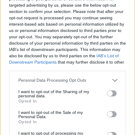
vyrastala. Objavila sa v mnohých filmoch, ale
targeted advertising by us, please use the below opt-out
najlepšie ju poznáme ako skvelú speváčku.
section to confirm your selection. Please note that after your
S
opt-out request is processed you may continue seeing
Helenka, ako mnohé iné známe osobnosti sa musí vždy
e
interest-based ads based on personal information utilized by
a
udržiavať, v čo najlepšej kondícií, pretože je neustále
us or personal information disclosed to third parties prior to
r
ľuďom na očiach.
your opt-out. You may separately opt-out of the further
c
h
disclosure of your personal information by third parties on the
Môžete sa o tom teraz presvedčiť aj vy. Svoje sexy a
f
IAB’s list of downstream participants. This information may
telo, ktoré vyzerá ako od omnoho mladšej ženy ľudom
o
also be disclosed by us to third parties on the
IAB’s List of
r
Downstream Participants
that may further disclose it to other
ukázala na fotkách z dovolenky na Kanárskych
:
third parties.
ostrovoch. V plavkách jej to naozaj sekne a nepovedali
by ste, že o rok oslávi 70 rokov. Helenka sa zdá nikdy
Personal Data Processing Opt Outs
nestarne. Nemáte ani pocit, že sa pozeráte na telo
I want to opt-out of the Sharing of my
babičky. Mnoho žien má v jej veku zdravotné problémy
personal data.
a ledva sa pohnú, ale ona nie. Môžete ju aj vidieť ako
Opted In
skáče na pódiu a spieva svoje nestárnuce hity.
I want to opt-out of the Sale of my
Personal Data.
Opted In
I want to opt-out of processing my