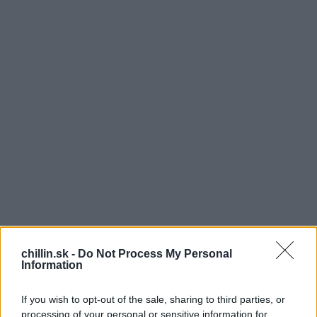
chillin.sk -
Do Not Process My Personal
Information
Č
eskú speváčku Helenku Vondráčkovú pozná
If you wish to opt-out of the sale, sharing to third parties, or
mladšia ale aj staršia generácia, ktorá na nej
processing of your personal or sensitive information for