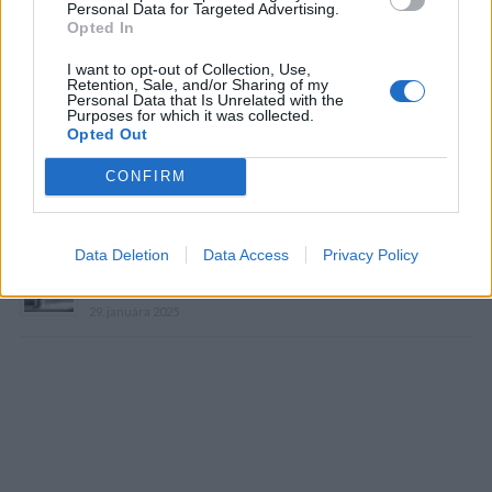
Personal Data for Targeted Advertising.
Opted In
I want to opt-out of Collection, Use,
Foto:
Instagram, Facebook, vondrackova.cz
Retention, Sale, and/or Sharing of my
Personal Data that Is Unrelated with the
Purposes for which it was collected.
Prečítajte si aj
Opted Out
Dôverujte si, rozprávajte sa a užívajte si: 6 tipov, ako mať z intímneho
CONFIRM
zblíženia intenzívnejší pôžitok
22. septembra 2025
Data Deletion
Data Access
Privacy Policy
Máte vysokú spotrebu vody a málo úspor na blížiace sa ročné
vyúčtovanie?
29. januára 2025