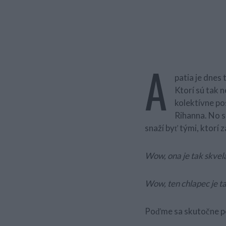
A
patia je dnes
Ktorí sú tak 
kolektívne po
Rihanna. No sú
snaží byť tými, ktorí
Wow, ona je tak skvelá
Wow, ten chlapec je ta
Poďme sa skutočne po