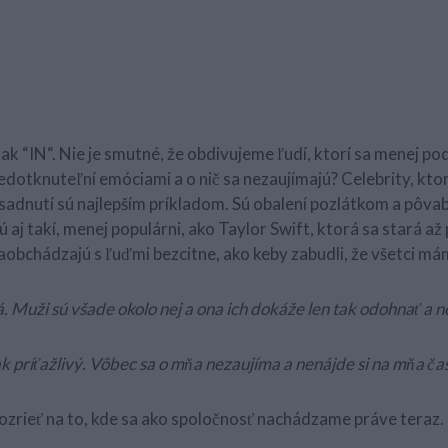
 tak “IN“. Nie je smutné, že obdivujeme ľudí, ktorí sa menej 
nedotknuteľní emóciami a o nič sa nezaujímajú? Celebrity, kt
sadnutí sú najlepším príkladom. Sú obalení pozlátkom a pôva
 aj takí, menej populárni, ako Taylor Swift, ktorá sa stará až p
 zaobchádzajú s ľuďmi bezcitne, ako keby zabudli, že všetci má
. Muži sú všade okolo nej a ona ich dokáže len tak odohnať a n
k príťažlivý. Vôbec sa o mňa nezaujíma a nenájde si na mňa čas
zrieť na to, kde sa ako spoločnosť nachádzame práve teraz.