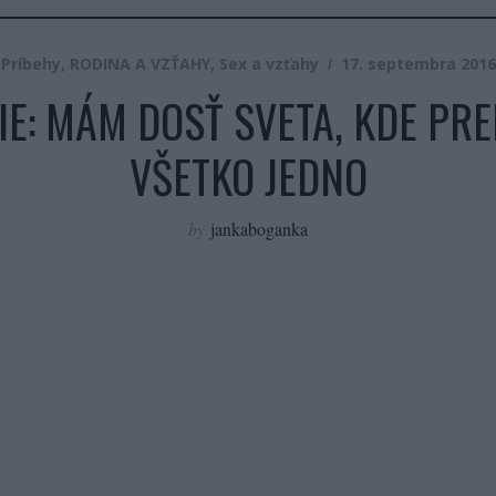
Príbehy
,
RODINA A VZŤAHY
,
Sex a vzťahy
17. septembra 2016
E: MÁM DOSŤ SVETA, KDE PRE
VŠETKO JEDNO
by
jankaboganka