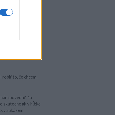
ebudú požierať
ať. Nestrácajte čas.
dieť, kam sa môžete
aní.
omto štádiu, máme
To ja nechcem
 robiť to, čo chcem,
k mám povedať, čo
No skutočne ak v hĺbke
o. Ja ukážem