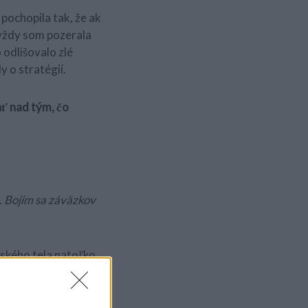
 pochopila tak, že ak
 vždy som pozerala
 odlišovalo zlé
 o stratégií.
ť nad tým, čo
. Bojím sa záväzkov
ského tela natoľko,
. Obvykle si
lebo na to mám chuť.