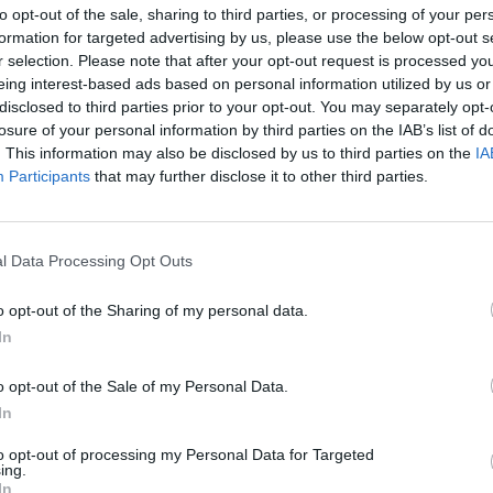
to opt-out of the sale, sharing to third parties, or processing of your per
a mi niekto páči? Vyzerá to ako niečo, čo sa deje na základnej š
formation for targeted advertising by us, please use the below opt-out s
r selection. Please note that after your opt-out request is processed y
eing interest-based ads based on personal information utilized by us or
páči! B-O-Z-K-Á-V-A-L-I—S-A.”
disclosed to third parties prior to your opt-out. You may separately opt-
losure of your personal information by third parties on the IAB’s list of
O, JE NECHUTNÝ!“
. This information may also be disclosed by us to third parties on the
IA
Participants
that may further disclose it to other third parties.
nedeje aj teraz. Ak ho ľúbite, prečo si ho nevezmete? Beriete
zúfalé. Mám pravdu?
l Data Processing Opt Outs
pravdu o záväzkoch a dôvere. Čo je tak ťažké na záväzkoch?
o opt-out of the Sharing of my personal data.
In
etci tak bojíme? Bojíme sa, že o záväzok ten druhý nestojí a 
o opt-out of the Sale of my Personal Data.
In
znášame odmietnutia, nemáme radi byť na niečo sami a chce
to opt-out of processing my Personal Data for Targeted
ing.
žujúce a trápne byť odmietnutý. Ľudia potrebovali dôkazy vždy
In