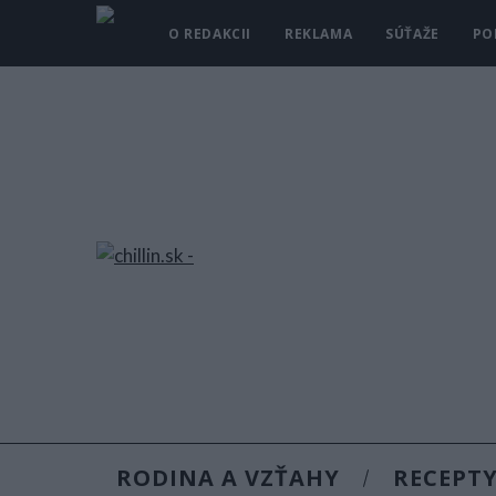
O REDAKCII
REKLAMA
SÚŤAŽE
PO
RODINA A VZŤAHY
RECEPT