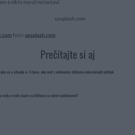
am a nikto ma už nezastaví.
g.com
foto:
unsplash.com
Prečítajte si aj
ajte sa a užívajte si: 6 tipov, ako mať z intímneho zblíženia intenzívnejší pôžitok
u vody a málo úspor na blížiace sa ročné vyúčtovanie?