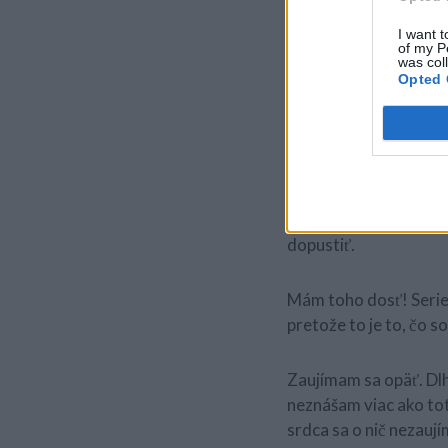
umenie, hudbu – niečo
I want t
of my P
was col
Chcete niekomu niečo
Opted 
výčitky a vaše myšlie
Možno vás niečím raní
posunúť. Vždy hovorte 
Chcem aby sme sa my, 
všetci dosť tejto rob
dopustiť.
Mám toho dosť! Seriem
pretože to je to, čo s
Zaujímam sa opäť. Dlh
neznášam viac ako tot
srdca sa o nič nezau