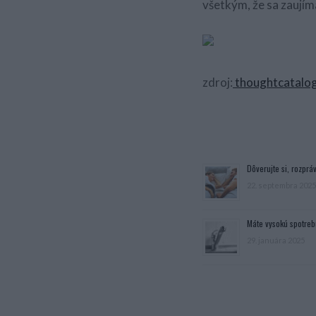
všetkým, že sa zaujím
zdroj:
thoughtcatalo
Dôverujte si, rozpráv
22. septembra 2025
Máte vysokú spotreb
29. januára 2025