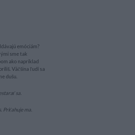
poddávajú emóciám?
orými sme tak
bom ako napríklad
ríliš. Väčšina ľudí sa
me dušu.
estarať sa.
. Priťahuje ma.