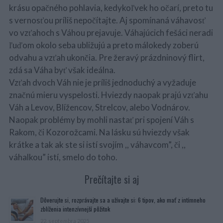
krásu opačného pohlavia, kedykoľvek ho očarí, preto tu
s vernosťou príliš nepočítajte. Aj spomínaná váhavosť
vo vzťahoch s Váhou prejavuje. Váhajúcich fešáci neradi
ľuďom okolo seba ubližujú a preto málokedy zoberú
odvahu a vzťah ukončia. Pre žeravý prázdninový flirt,
zdá sa Váha byť však ideálna.
Vzťah dvoch Váh nie je príliš jednoduchý a vyžaduje
značnú mieru vyspelosti. Hviezdy naopak prajú vzťahu
Váh a Levov, Blížencov, Strelcov, alebo Vodnárov.
Naopak problémy by mohli nastať pri spojení Váh s
Rakom, či Kozorožcami. Na lásku sú hviezdy však
krátke a tak ak ste si istí svojím ,, váhavcom”, či ,,
váhalkou” istí, smelo do toho.
Prečítajte si aj
Dôverujte si, rozprávajte sa a užívajte si: 6 tipov, ako mať z intímneho
zblíženia intenzívnejší pôžitok
22. septembra 2025