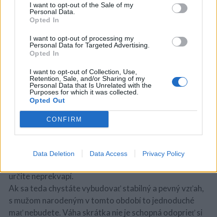
preto pri milovaní vyžadujú štandart tomu
I want to opt-out of the Sale of my
Personal Data.
zodpovedajúci.
Opted In
I want to opt-out of processing my
Personal Data for Targeted Advertising.
Opted In
A čo muži? Vždy dokonalí, ale nestáli
I want to opt-out of Collection, Use,
Muži narodení v znamení Váh sú podobne ako ženy
Retention, Sale, and/or Sharing of my
Personal Data that Is Unrelated with the
typickí svojím vždy dokonalým vzhľadom. Tohto muža
Purposes for which it was collected.
Opted Out
nikdy nestretnete neupraveného a nevkusne
oblečeného. Ak sa chystáte okamžite vyjsť na lov
CONFIRM
jedného z týchto krásavcov, veľmi sa neradujte. Mnoho
mužov v tomto znamení sú gayovia, bisexuáli, alebo
dokonca Gigolovia. Informácia, že títo páni najčastejšie
Data Deletion
Data Access
Privacy Policy
pracujú ako kaderníci, vizážisti, alebo krajčír, vás teda
určite neprekvapí.
Ak sa teda chystáte vybudovať stabilný a pevný vzťah,
s mužom narodeným v tomto období to jednoduché
mať nebudete. Váha skrátka nie je schopná odoprieť si