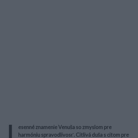
J
esenné znamenie Venuša so zmyslom pre
harmóniu spravodlivosť. Citlivá duša s citom pre