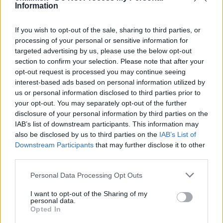
Pristanú im tiež pestré farby, pre toto znamenie je
Information
typická najmä farba indigo a ružová, ktoré len
S
zvýraznia ich krásu. Ženy zrodené v jesennom období
If you wish to opt-out of the sale, sharing to third parties, or
e
Váh sú vždy perfektne upravené a vkusne oblečené, v
processing of your personal or sensitive information for
a
móde nepatrí k experimentátorkám, vždy však môžeme
targeted advertising by us, please use the below opt-out
r
c
section to confirm your selection. Please note that after your
očakávať vysoký štandard.
h
opt-out request is processed you may continue seeing
Vo vzťahoch sú inak váhavé Váhy pomerne stabilné a
f
interest-based ads based on personal information utilized by
tradičné. Predstava malomestskej spokojnej rodinky im
o
us or personal information disclosed to third parties prior to
nie je cudzia a aj keď sa im vo vzťahoch príliš nedarí,
r
your opt-out. You may separately opt-out of the further
:
stále dúfajú, že pána dokonalého raz nájdu. V
disclosure of your personal information by third parties on the
partnerstve je ochotná opustiť mnohé, čo Váhy avšak
IAB’s list of downstream participants. This information may
also be disclosed by us to third parties on the
IAB’s List of
nikdy neodpúšťajú je nevera, to potom očakávajte
Downstream Participants
that may further disclose it to other
nepríjemnú pomstu.
third parties.
Hoci sa zdá, že Váha je v partnerstve veľmi
konzervatívna, nenechajte sa zmiasť. Keď príde na
Personal Data Processing Opt Outs
sexuálne hry Váha je v nich jedným z najnápaditejších
I want to opt-out of the Sharing of my
znamení. So zadným sedadlom u tejto Ženy však
personal data.
Opted In
neuspejete. Váhy sú veľmi ženské a často aj narcistické,