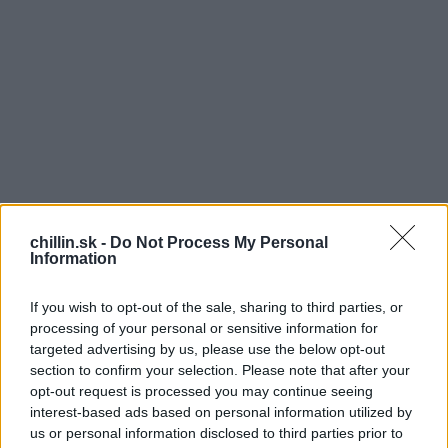
chillin.sk -
Do Not Process My Personal
Information
If you wish to opt-out of the sale, sharing to third parties, or
processing of your personal or sensitive information for
V jednej Slovenskej firme Príde Jožo za šéfom a sťažuje
targeted advertising by us, please use the below opt-out
sa: – Šéfko, robím tu už 10 rokov za 300€ mesačne,
section to confirm your selection. Please note that after your
opt-out request is processed you may continue seeing
S
nemohli by ste mi zvýšiť plat? Šéf ho usadí, naleje mu
interest-based ads based on personal information utilized by
e
borovičky a spustí:
us or personal information disclosed to third parties prior to
a