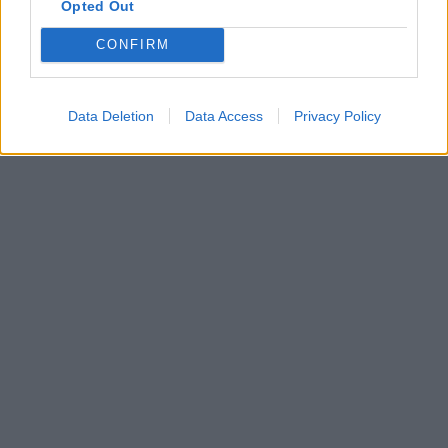
Opted Out
22. septembra 2025
CONFIRM
Máte vysokú spotrebu vody a málo úspor na blížiace sa ročné
vyúčtovanie?
29. januára 2025
Data Deletion
Data Access
Privacy Policy