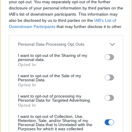
r
your opt-out. You may separately opt-out of the further
– Pozri Jožo, je pravda, že zarobíš 300€ mesačne, to je
c
disclosure of your personal information by third parties on the
ale 3600€ ročne, lenže… Rok má 365 dní. Z toho je 52
h
IAB’s list of downstream participants. This information may
f
sobôt a 52 nedieľ. To je už len 261 dní. Ďalej máš 28
also be disclosed by us to third parties on the
IAB’s List of
o
Downstream Participants
that may further disclose it to other
dní dovolenky a 5 dní si bol chorý.
r
third parties.
:
To je už len 228 dní. Deň má síce 24 hodín, ale ty
Personal Data Processing Opt Outs
pracuješ len 8, čo je tretina dňa, čo znamená 76 dní.
Nehovoriac o tom, že v roku máme 13 sviatkov, čo sú
I want to opt-out of the Sharing of my
personal data.
dni pracovného pokoja. Robíš teda len 63 dní.
Opted In
To je len o dva dni viac než 2 mesiace do roka. No a čo
I want to opt-out of the Sale of my
Personal Data.
chceš viac za robotu dvoch mesiacov? Veď zarábaš
Opted In
skoro 1800 € mesačne! -Prepáčte šéfko, nechcel som
I want to opt-out of processing my
vyrušovať.
Personal Data for Targeted Advertising.
Opted In
Prečítajte si aj
I want to opt-out of Collection, Use,
Retention, Sale, and/or Sharing of my
Personal Data that Is Unrelated with the
Dôverujte si, rozprávajte sa a užívajte si: 6 tipov, ako mať z intímneho
Purposes for which it was collected.
zblíženia intenzívnejší pôžitok