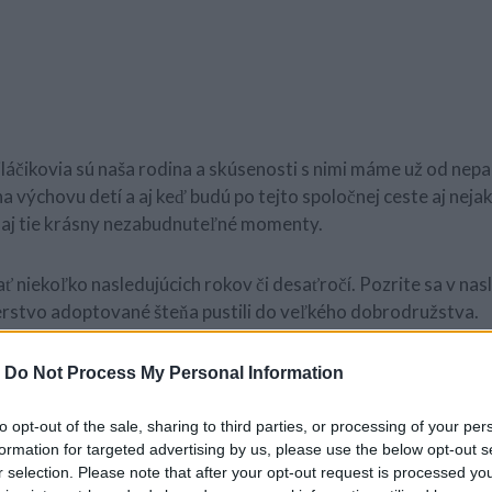
láčikovia sú naša rodina a skúsenosti s nimi máme už od nep
 výchovu detí a aj keď budú po tejto spoločnej ceste aj neja
ú aj tie krásny nezabudnuteľné momenty.
ať niekoľko nasledujúcich rokov či desaťročí. Pozrite sa v na
erstvo adoptované šteňa pustili do veľkého dobrodružstva.
o, nezabudnite ho zdieľať spolu s vašimi priateľmi na Facebo
-
Do Not Process My Personal Information
to opt-out of the sale, sharing to third parties, or processing of your per
formation for targeted advertising by us, please use the below opt-out s
r selection. Please note that after your opt-out request is processed y