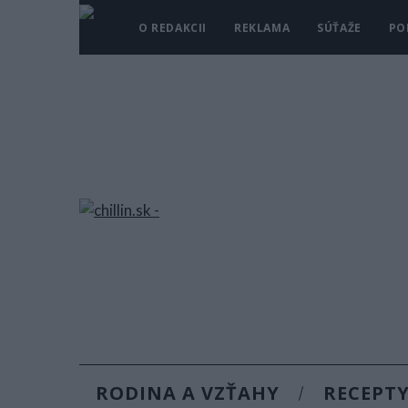
O REDAKCII
REKLAMA
SÚŤAŽE
PO
RODINA A VZŤAHY
RECEPT