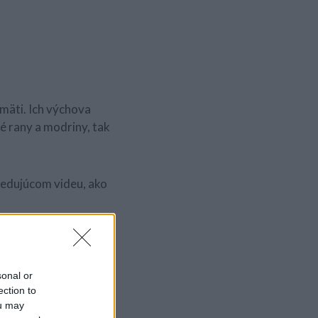
amäti. Ich výchova
ké rany a modriny, tak
sledujúcom videu, ako
oku!
sonal or
ection to
ou may