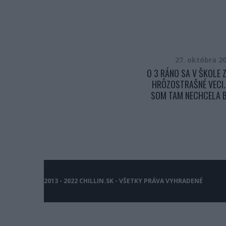
21. júna 2016
27. októbra 2
VIDELA, ŽE SA PRI BREHU NIEČO
O 3 RÁNO SA V ŠKOLE Z
DEJE, TAK PRIBEHLA S KAMEROU.
HRÔZOSTRAŠNÉ VECI.
ANI VO SNE NETUŠILA, ŽE TAM
SOM TAM NECHCELA B
NATOČÍ TOTO
2013 - 2022 CHILLIN.SK - VŠETKY PRÁVA VYHRADENÉ