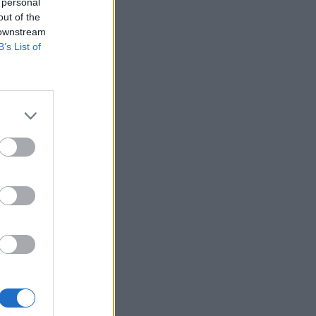
 personal
out of the
 downstream
B’s List of