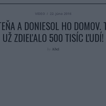
VIDEO
22. júna 2016
TEŇA A DONIESOL HO DOMOV. T
UŽ ZDIEĽALO 500 TISÍC ĽUDÍ!
by
Abel