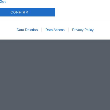
Out
ajte sa a užívajte si: 6 tipov, ako mať z intímneho zblíženia intenzívnejší pôžitok
CONFIRM
u vody a málo úspor na blížiace sa ročné vyúčtovanie?
Data Deletion
Data Access
Privacy Policy