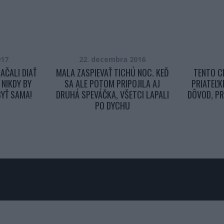
017
22. decembra 2016
AČALI DIAŤ
MALA ZASPIEVAŤ TICHÚ NOC. KEĎ
TENTO C
 NIKDY BY
SA ALE POTOM PRIPOJILA AJ
PRIATEĽK
YŤ SAMA!
DRUHÁ SPEVÁČKA, VŠETCI LAPALI
DÔVOD, PR
PO DYCHU