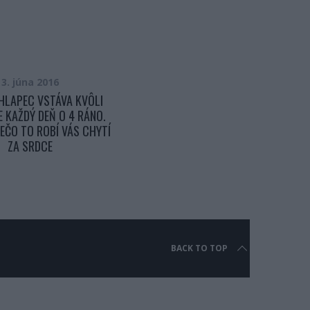
3. júna 2016
20. apríla 2016
HLAPEC VSTÁVA KVÔLI
UŽÍVALI SI PRECHÁDZKU, KEĎ V
E KAŽDÝ DEŇ O 4 RÁNO.
TOM ZAZRELI NA ULICI CHLPATÚ
EČO TO ROBÍ VÁS CHYTÍ
GUĽU. KEĎ ZISTILI, ČO NAŠLI BOLI
ZA SRDCE
V ŠOKU
BACK TO TOP