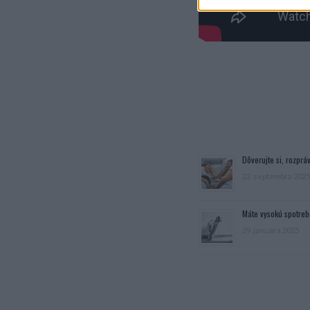
Dôverujte si, rozpráv
22. septembra 2025
Máte vysokú spotreb
29. januára 2025