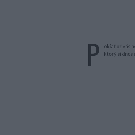
P
okiaľ už vás n
ktorý si dnes