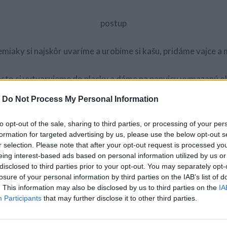
postup
miaky si najskôr uvaríme a urobíme si kašu, pridáme vajce a
sto si vytvarujeme do placky a dáme na panvicu vymazanú o
-
Do Not Process My Personal Information
ku pokryjeme vybranými ingredienciám (šunka, syr, soľ, koreni
to opt-out of the sale, sharing to third parties, or processing of your per
4) Plnenie prikryjeme druhou časťou cesta.
formation for targeted advertising by us, please use the below opt-out s
r selection. Please note that after your opt-out request is processed y
eing interest-based ads based on personal information utilized by us or
5) Pečieme z oboch strán dozlatista!
disclosed to third parties prior to your opt-out. You may separately opt-
losure of your personal information by third parties on the IAB’s list of
. This information may also be disclosed by us to third parties on the
IA
Dobrú chuť! Ak by vám nebolo čokoľvek jasné, pozrite sa aj
Participants
that may further disclose it to other third parties.
kompletným postupom.