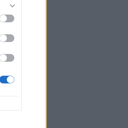
lň si môžete navyše
 ocenia!