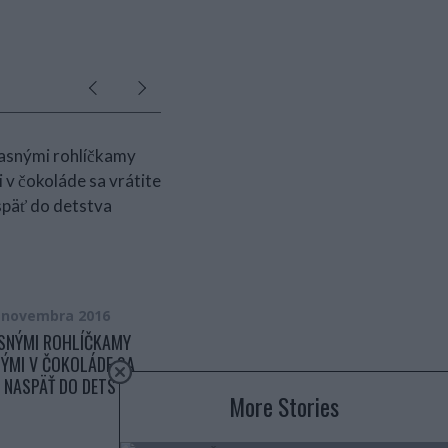
. novembra 2016
12. októbra 2016
SNÝMI ROHLÍČKAMY
NEMALA SOM PENIAZE NA OBED PRE
ÝMI V ČOKOLÁDE SA
RODINU. NAŠLA SOM RECEPT
E NASPÄŤ DO DETSTVA
KTORÝ MA VYŠIEL NA PÁR EUR
More Stories