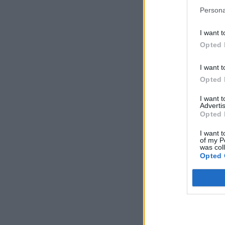
Tuto lahodnú dobrotu 
Persona
zvoliť sami podľa vlas
I want t
Opted 
I want t
Opted 
I want 
Advertis
Opted 
I want t
of my P
was col
Opted 