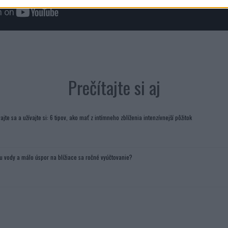
Prečítajte si aj
ajte sa a užívajte si: 6 tipov, ako mať z intímneho zblíženia intenzívnejší pôžitok
u vody a málo úspor na blížiace sa ročné vyúčtovanie?