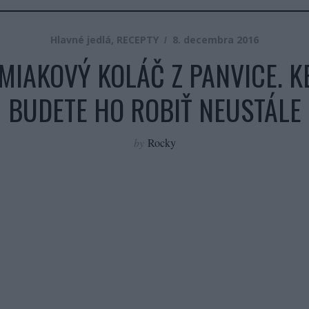
Hlavné jedlá
,
RECEPTY
8. decembra 2016
IAKOVÝ KOLÁČ Z PANVICE. KE
BUDETE HO ROBIŤ NEUSTÁLE
by
Rocky