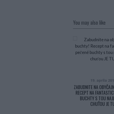
You may also like
27. septembra 2017
19. apríla 20
MARINOVANÉ BAKLAŽÁNY SI HNEĎ
ZABUDNITE NA OBYČAJ
OBĽÚBITE. TENTO RECEPT SOM
RECEPT NA FANTASTIC
ODKUKALA NA DOVOLENKE A VARÍM
BUCHTY S TOU NAJ
HO PRAVIDELNE
CHUŤOU JE T