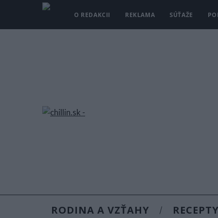
O REDAKCII
REKLAMA
SÚŤAŽE
PO
RODINA A VZŤAHY
RECEPT