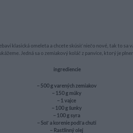
ebaví klasická omeleta a chcete skúsiť niečo nové, tak to sa 
 ukážeme. Jedná sa o zemiakový koláč z panvice, ktorý je plne
ingrediencie
– 500 g varených zemiakov
– 150 g múky
– 1 vajce
– 100 g šunky
– 100 g syra
– Soľ a korenie podľa chuti
– Rastlinný olej