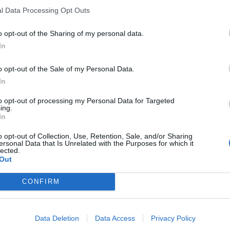
si proste musíte zamilovať! Pochutí si celá vaša rodina! Náp
l Data Processing Opt Outs
tnej fantázie. Zdieľajte recept aj s vašimi priateľmi, určite ho
o opt-out of the Sharing of my personal data.
In
o opt-out of the Sale of my Personal Data.
In
to opt-out of processing my Personal Data for Targeted
ing.
In
o opt-out of Collection, Use, Retention, Sale, and/or Sharing
ersonal Data that Is Unrelated with the Purposes for which it
lected.
Out
CONFIRM
Data Deletion
Data Access
Privacy Policy