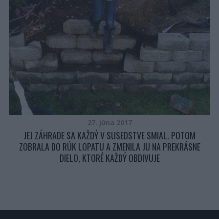
P
27. júna 2017
JEJ ZÁHRADE SA KAŽDÝ V SUSEDSTVE SMIAL. POTOM
ZOBRALA DO RÚK LOPATU A ZMENILA JU NA PREKRÁSNE
DIELO, KTORÉ KAŽDÝ OBDIVUJE
ÁLU