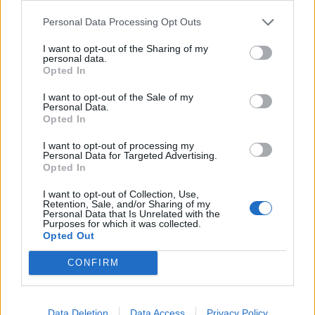
Personal Data Processing Opt Outs
I want to opt-out of the Sharing of my
personal data.
Opted In
I want to opt-out of the Sale of my
Personal Data.
Opted In
Pridajte do vody konzervačný prípravok.
I want to opt-out of processing my
Personal Data for Targeted Advertising.
Najuniverzálnejším je napríklad vodka, 1 PL tohto
Opted In
alkoholu dokáže predĺžiť životnosť kvetiniek.
Citrónová šťava a pár kvapiek bielidla skvelo slúži
I want to opt-out of Collection, Use,
Retention, Sale, and/or Sharing of my
ako ochranný prostriedok. Naopak, aspirín, cukor
Personal Data that Is Unrelated with the
Purposes for which it was collected.
alebo aktívne uhlie sú vám k ničomu.
Opted Out
CONFIRM
Data Deletion
Data Access
Privacy Policy