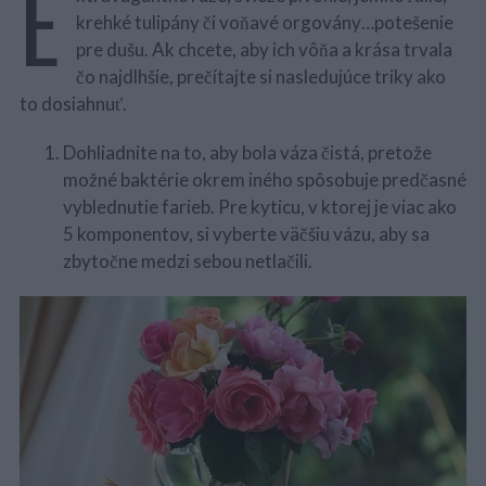
E
krehké tulipány či voňavé orgovány…potešenie
pre dušu. Ak chcete, aby ich vôňa a krása trvala
čo najdlhšie, prečítajte si nasledujúce triky ako
to dosiahnuť.
Dohliadnite na to, aby bola váza čistá, pretože
možné baktérie okrem iného spôsobuje predčasné
vyblednutie farieb. Pre kyticu, v ktorej je viac ako
5 komponentov, si vyberte väčšiu vázu, aby sa
zbytočne medzi sebou netlačili.