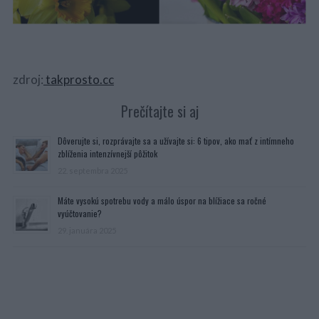
zdroj:
takprosto.cc
Prečítajte si aj
Dôverujte si, rozprávajte sa a užívajte si: 6 tipov, ako mať z intímneho
zblíženia intenzívnejší pôžitok
22. septembra 2025
Máte vysokú spotrebu vody a málo úspor na blížiace sa ročné
vyúčtovanie?
29. januára 2025