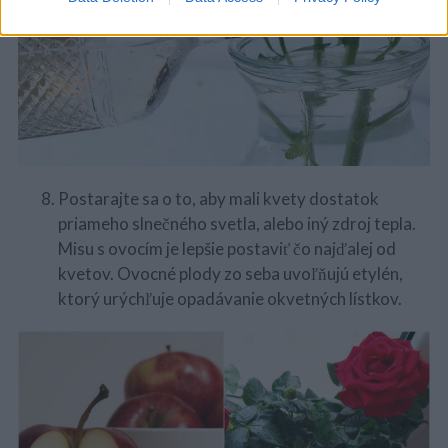
Postarajte sa o to, aby mali kvety dostatok
priameho slnečného svetla, alebo iný zdroj tepla.
Misu s ovocím je lepšie postaviť čo najďalej od
kvetov. Ovocné plody zo seba uvoľňujú etylén,
ktorý urýchľuje opadávanie okvetných lístkov.