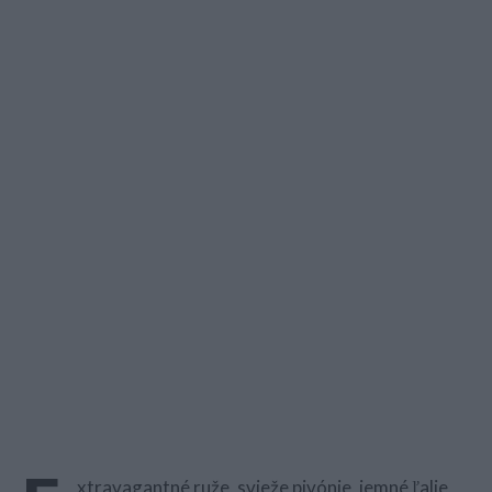
xtravagantné ruže, svieže pivónie, jemné ľalie,