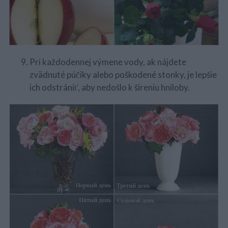
Pri každodennej výmene vody, ak nájdete
zvädnuté púčiky alebo poškodené stonky, je lepšie
ich odstrániť, aby nedošlo k šíreniu hniloby.