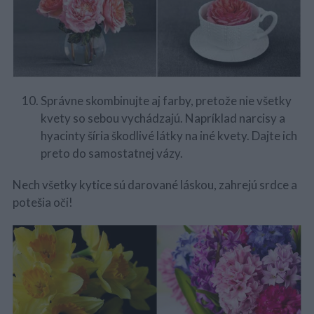
Správne skombinujte aj farby, pretože nie všetky
kvety so sebou vychádzajú. Napríklad narcisy a
hyacinty šíria škodlivé látky na iné kvety. Dajte ich
preto do samostatnej vázy.
Nech všetky kytice sú darované láskou, zahrejú srdce a
potešia oči!