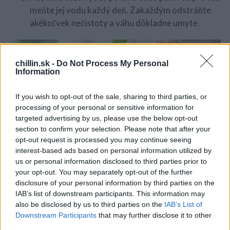
c
meňte jej vodu každý deň. Zakaždým odstráňte
h
akékoľvek nečistoty a váhu dôkladne umyte.
f
o
r
:
chillin.sk -
Do Not Process My Personal
Information
If you wish to opt-out of the sale, sharing to third parties, or
processing of your personal or sensitive information for
targeted advertising by us, please use the below opt-out
section to confirm your selection. Please note that after your
opt-out request is processed you may continue seeing
interest-based ads based on personal information utilized by
us or personal information disclosed to third parties prior to
Na lepšiu absorpciu vody cez stonky, prerežte
your opt-out. You may separately opt-out of the further
stonku v uhle 45 °. S ružami sa táto manipulácia
disclosure of your personal information by third parties on the
najlepšie vykonáva pod vodou.
IAB’s list of downstream participants. This information may
also be disclosed by us to third parties on the
IAB’s List of
Downstream Participants
that may further disclose it to other
third parties.