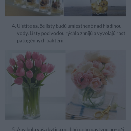
Uistite sa, že listy budú umiestnené nad hladinou
vody. Listy pod vodou rýchlo zhnijú a vyvolajú rast
patogénnych baktérii.
S
e
a
Aby bola vaša kytica po dlhú dobu pastvou pre oči,
r