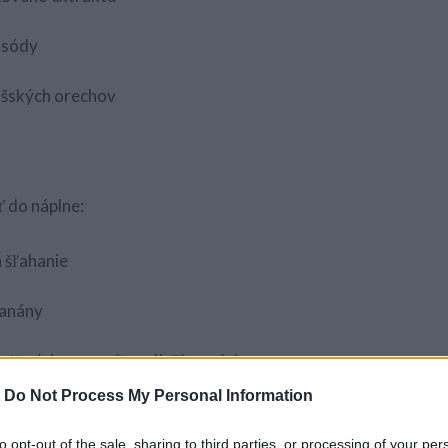
j sódy
ašských orechov
 do náplne:
 šľahanie
banány
tto (ale nemusíte, záleží na vás)
-
Do Not Process My Personal Information
e stačiť 1/4 hrnčeka kakaa
to opt-out of the sale, sharing to third parties, or processing of your per