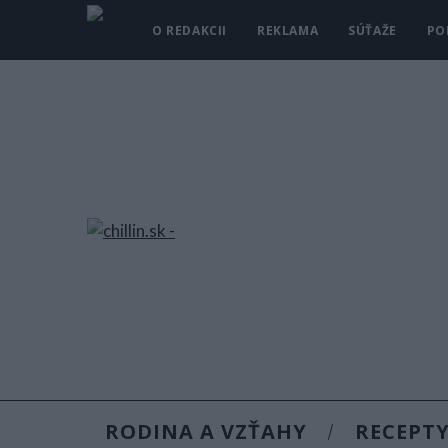
O REDAKCII
REKLAMA
SÚŤAŽE
PO
RODINA A VZŤAHY
RECEPT