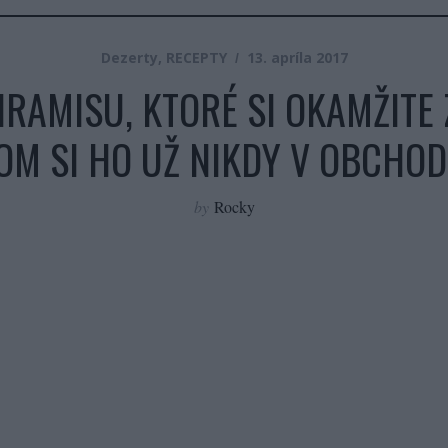
Dezerty
,
RECEPTY
13. apríla 2017
RAMISU, KTORÉ SI OKAMŽITE 
OM SI HO UŽ NIKDY V OBCHO
by
Rocky