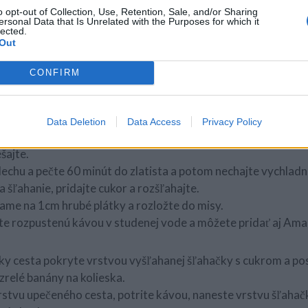
o opt-out of Collection, Use, Retention, Sale, and/or Sharing
ersonal Data that Is Unrelated with the Purposes for which it
lected.
Out
CONFIRM
ať rúru na 180 ° C. Roztlačte 4 zrelé banány.
or, vajcia, roztlačené banány a vanilkový extrakt, kým nevzni
Data Deletion
Data Access
Privacy Policy
soľ musíte preosiať cez sito a potom pridajte do cesta. Prida
šajte.
plechu a pečte 60 minút do zlatista a potom nechajte vychladn
 šľahanie, pridajte cukor a rozšľahajte.
ame na 1cm hrubé plátky a rozložte do misy.
ite rozpustenú kávou v studenej vode a môžete pridať aj Ama
tky cesta pokryte vrstvou vyšľahanej šľahačky s cukrom a p
zrelé banány na kolieska.
vrstvu upečeného cesta, potrite kávou, naneste vrstvu šľaha