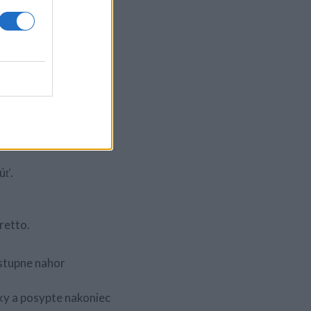
kne zmes.
jte ešte orechy a
úť.
retto.
ostupne nahor
čky a posypte nakoniec