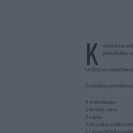
K
aždá žena ale
jednohubky sú
Urobte si s nami baná
Čo budete potrebovať 
4 zrelé banány
1 hrnček cukru
2 vajcia
½ hrnčeka zmäknutéh
1 čajovú lyžičku vani