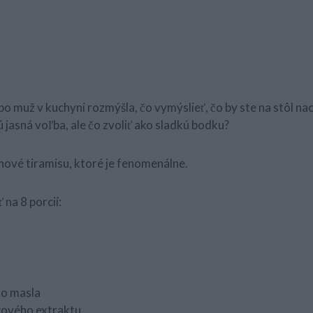
bo muž v kuchyni rozmýšla, čo vymýslieť, čo by ste na stôl nac
 jasná voľba, ale čo zvoliť ako sladkú bodku?
nové tiramisu, ktoré je fenomenálne.
na 8 porcií:
o masla
lkového extraktu