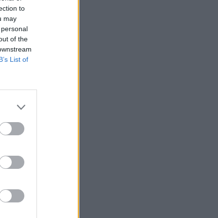
ection to
ou may
 personal
out of the
 downstream
B’s List of