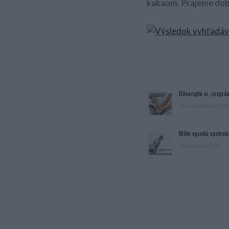
kakaom. Prajeme dob
Dôverujte si, rozpráv
22. septembra 2025
Máte vysokú spotreb
29. januára 2025