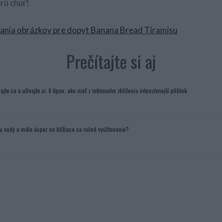
rú chuť!
Prečítajte si aj
ajte sa a užívajte si: 6 tipov, ako mať z intímneho zblíženia intenzívnejší pôžitok
u vody a málo úspor na blížiace sa ročné vyúčtovanie?