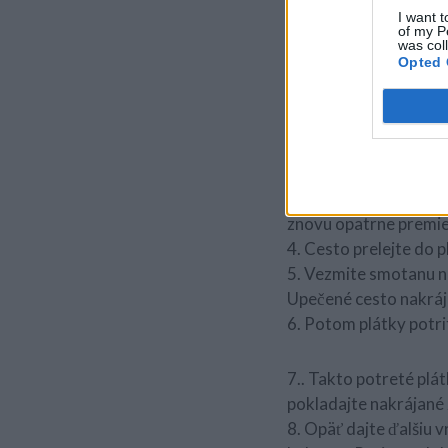
I want t
of my P
was col
postup:
Opted 
1. Nechajte si predhri
2. Mixujte maslo, cuk
3. Múku, jedlú sódu a 
znovu opatrne premie
4. Cesto prelejte do 
5. Vezmite smotanu na
Upečené cesto nakráj
6. Potom plátky potr
7.. Takto potreté plá
pokladajte nakrájané 
8. Opäť dajte ďalšiu 