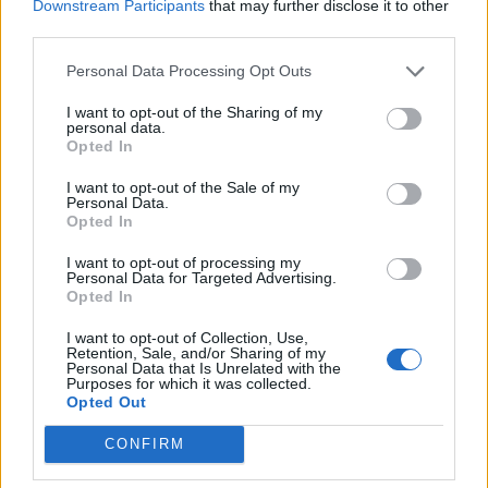
Downstream Participants
that may further disclose it to other
third parties.
Personal Data Processing Opt Outs
I want to opt-out of the Sharing of my
personal data.
Opted In
4. Toto sa stane, ak pridáte do mlieka pripravenú zmes
rastlinného syridla. Pokračujte v miešaní, až kým
I want to opt-out of the Sale of my
Personal Data.
nedosiahnete teplotu 40 stupňov Celzia.
Opted In
I want to opt-out of processing my
Personal Data for Targeted Advertising.
Opted In
5. Následne vypnite horák, hrniec zakryte pokrývkou a
I want to opt-out of Collection, Use,
nechajte odpočívať aspoň 5 minút.
Retention, Sale, and/or Sharing of my
Personal Data that Is Unrelated with the
Purposes for which it was collected.
6. V druhom hrnci priveďte vodu až k 87 stupňom
Opted Out
Celzia .
CONFIRM