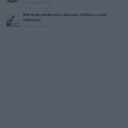
22. septembra 2025
Máte vysokú spotrebu vody a málo úspor na blížiace sa ročné
vyúčtovanie?
29. januára 2025