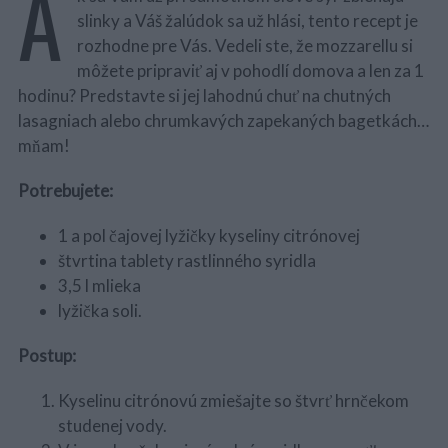
A
slinky a Váš žalúdok sa už hlási, tento recept je
rozhodne pre Vás. Vedeli ste, že mozzarellu si
môžete pripraviť aj v pohodlí domova a len za 1
hodinu? Predstavte si jej lahodnú chuť na chutných
lasagniach alebo chrumkavých zapekaných bagetkách…
mňam!
Potrebujete:
1 a pol čajovej lyžičky kyseliny citrónovej
štvrtina tablety rastlinného syridla
3,5 l mlieka
lyžička soli.
Postup:
Kyselinu citrónovú zmiešajte so štvrť hrnčekom
studenej vody.