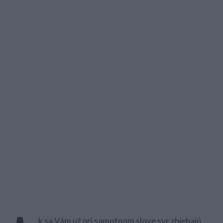
k sa Vám už pri samotnom slove syr zbiehajú