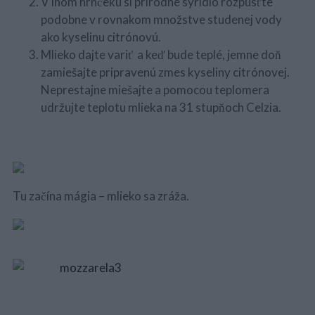
V inom hrnčeku si prírodné syridlo rozpusťte
podobne v rovnakom množstve studenej vody
ako kyselinu citrónovú.
Mlieko dajte variť a keď bude teplé, jemne doň
zamiešajte pripravenú zmes kyseliny citrónovej.
Neprestajne miešajte a pomocou teplomera
udržujte teplotu mlieka na 31 stupňoch Celzia.
Tu začína mágia – mlieko sa zráža.