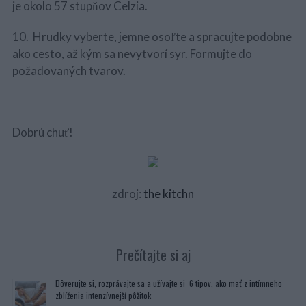
je okolo 57 stupňov Celzia.
10. Hrudky vyberte, jemne osoľte a spracujte podobne
ako cesto, až kým sa nevytvorí syr. Formujte do
požadovaných tvarov.
Dobrú chuť!
zdroj:
the kitchn
Prečítajte si aj
Dôverujte si, rozprávajte sa a užívajte si: 6 tipov, ako mať z intímneho
zblíženia intenzívnejší pôžitok