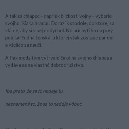
A tak sa chlapec – napriek blízkosti vojny – vyberie
svojho lišiaka hľadať. Dorazí k stodole, do ktorej sa
vláme, aby si v nej oddýchol. No prichytí ho na prvý
pohľad čudná ženská, u ktorej však zostane pár dní
a všeličo sa naučí.
A Pax medzitým vytrvalo čaká na svojho chlapca a
vydáva sa na vlastné dobrodružstvo.
Iba preto, že sa to nedeje tu,
neznamená to, že sa to nedeje vôbec.