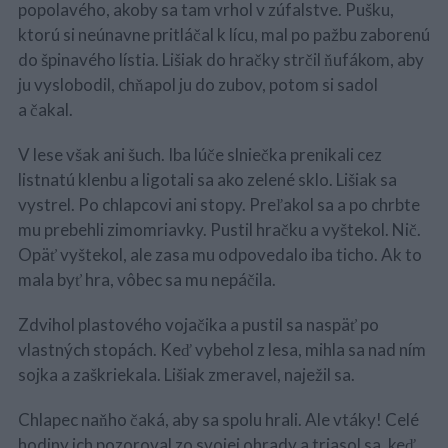
popolavého, akoby sa tam vrhol v zúfalstve. Pušku,
ktorú si neúnavne pritláčal k lícu, mal po pažbu zaborenú
do špinavého lístia. Lišiak do hračky strčil ňufákom, aby
ju vyslobodil, chňapol ju do zubov, potom si sadol
a čakal.
V lese však ani šuch. Iba lúče slniečka prenikali cez
listnatú klenbu a ligotali sa ako zelené sklo. Lišiak sa
vystrel. Po chlapcovi ani stopy. Preľakol sa a po chrbte
mu prebehli zimomriavky. Pustil hračku a vyštekol. Nič.
Opäť vyštekol, ale zasa mu odpovedalo iba ticho. Ak to
mala byť hra, vôbec sa mu nepáčila.
Zdvihol plastového vojačika a pustil sa naspäť po
vlastných stopách. Keď vybehol z lesa, mihla sa nad ním
sojka a zaškriekala. Lišiak zmeravel, naježil sa.
Chlapec naňho čaká, aby sa spolu hrali. Ale vtáky! Celé
hodiny ich pozoroval zo svojej ohrady a triasol sa, keď