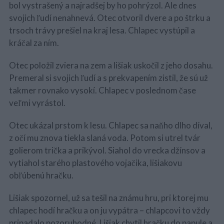
bol vystrašený a najradšej by ho pohrýzol. Ale dnes
svojich ľudí nenahnevá. Otec otvoril dvere a po štrku a
trsoch trávy prešiel na kraj lesa. Chlapec vystúpil a
kráčal za ním.
Otec položil zviera na zem a lišiak uskočil z jeho dosahu.
Premeral si svojich ľudí a s prekvapením zistil, že sú už
takmer rovnako vysokí. Chlapec v poslednom čase
veľmi vyrástol.
Otec ukázal prstom k lesu. Chlapec sa naňho dlho díval,
z očí mu znova tiekla slaná voda. Potom si utrel tvár
golierom trička a prikývol. Siahol do vrecka džínsov a
vytiahol starého plastového vojačika, lišiakovu
obľúbenú hračku.
Lišiak spozornel, už sa tešil na známu hru, pri ktorej mu
chlapec hodí hračku a on ju vypátra – chlapcovi to vždy
pripadalo pozoruhodné. Lišiak chytil hračku do papule a