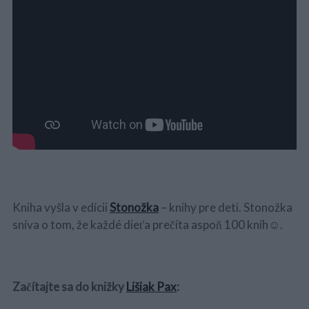
Kniha vyšla v edícii
Stonožka
– knihy pre deti. Stonožka
sníva o tom, že každé dieťa prečíta aspoň 100 kníh
☺
.
Začítajte sa do knižky
Lišiak Pax
: