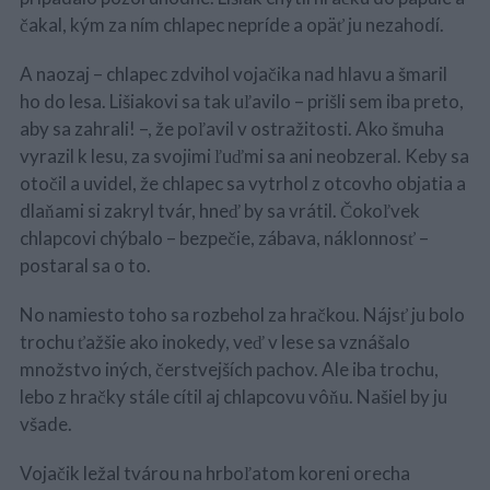
čakal, kým za ním chlapec nepríde a opäť ju nezahodí.
A naozaj – chlapec zdvihol vojačika nad hlavu a šmaril
ho do lesa. Lišiakovi sa tak uľavilo – prišli sem iba preto,
aby sa zahrali! –, že poľavil v ostražitosti. Ako šmuha
vyrazil k lesu, za svojimi ľuďmi sa ani neobzeral. Keby sa
otočil a uvidel, že chlapec sa vytrhol z otcovho objatia a
dlaňami si zakryl tvár, hneď by sa vrátil. Čokoľvek
chlapcovi chýbalo – bezpečie, zábava, náklonnosť –
postaral sa o to.
No namiesto toho sa rozbehol za hračkou. Nájsť ju bolo
trochu ťažšie ako inokedy, veď v lese sa vznášalo
množstvo iných, čerstvejších pachov. Ale iba trochu,
lebo z hračky stále cítil aj chlapcovu vôňu. Našiel by ju
všade.
Vojačik ležal tvárou na hrboľatom koreni orecha