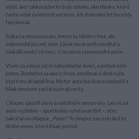
videl, ako ľahkovážne križujú oblohu, ako blesky, ktoré
často vídal za letných večerov. Ich slobodný let ho vždy
fascinoval.
Sojka sa znova ozvala, tentoraz hlbšie v lese, ale
odpovedal jej celý zbor. Lišiak na okamih zaváhal a
zaškúlil medzi stromy, či nezazrie jasnomodré perie.
Vtom za sebou začul zabuchnutie dverí, a potom ešte
jedno. Rozbehol sa ako o život, nevšímal si divé ruže,
ktoré mu driapali líca. Motor auta burácavo naskočil a
lišiak šmykom zastal na kraji cesty.
Chlapec spustil okno a natiahol k nemu ruky. Len čo sa
auto rozbehlo – spod kolies vyletoval štrk –, otec
zakričal na chlapca:
„Peter!“
A chlapec zas vykríkol to
druhé meno, ktoré lišiak poznal.