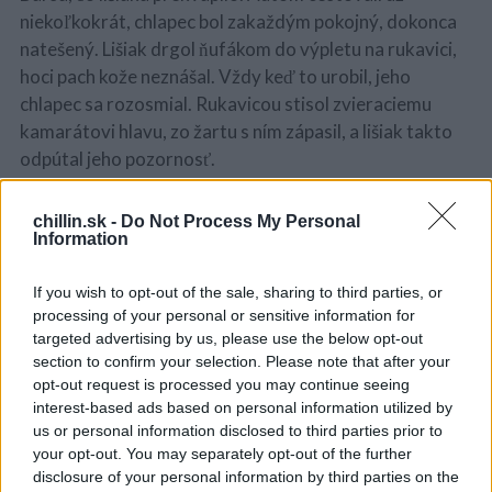
c
niekoľkokrát, chlapec bol zakaždým pokojný, dokonca
h
natešený. Lišiak drgol ňufákom do výpletu na rukavici,
f
hoci pach kože neznášal. Vždy keď to urobil, jeho
o
r
chlapec sa rozosmial. Rukavicou stisol zvieraciemu
:
kamarátovi hlavu, zo žartu s ním zápasil, a lišiak takto
odpútal jeho pozornosť.
Lenže dnes chlapec zdvihol svoje zvieratko a zaboril si
chillin.sk -
Do Not Process My Personal
tvár do bieleho líščieho goliera.
Information
Vtedy si lišiak všimol, že chlapec plače. Začudovane sa
If you wish to opt-out of the sale, sharing to third parties, or
zvrtol. Naozaj plače, hoci nehlučne. To uňho lišiak ešte
processing of your personal or sensitive information for
nikdy nevidel. Chlapec už veľmi dlho neronil slzy, ale
targeted advertising by us, please use the below opt-out
section to confirm your selection. Please note that after your
lišiak mal dobrú pamäť: zakaždým najskôr vykríkol, asi
opt-out request is processed you may continue seeing
nech všetci vidia, že mu z očí prúdi tá čudná slaná voda.
interest-based ads based on personal information utilized by
us or personal information disclosed to third parties prior to
Lišiak mu oblizol slzy a ešte väčšmi ho to zmiatlo. Vo
your opt-out. You may separately opt-out of the further
vzduchu sa nevznášal nijaký pach krvi. Vymanil sa z
disclosure of your personal information by third parties on the