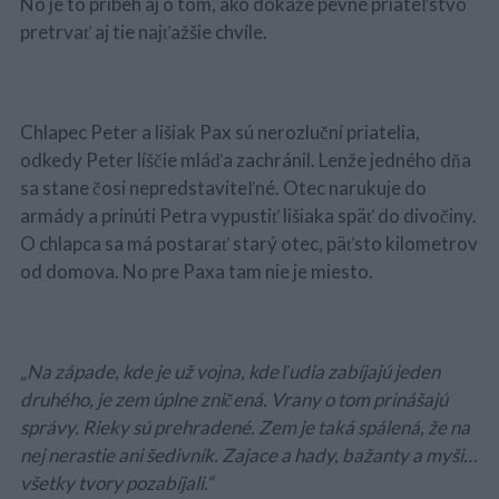
No je to príbeh aj o tom, ako dokáže pevné priateľstvo
pretrvať aj tie najťažšie chvíle.
Chlapec Peter a lišiak Pax sú nerozluční priatelia,
odkedy Peter líščie mláďa zachránil. Lenže jedného dňa
sa stane čosi nepredstaviteľné. Otec narukuje do
armády a prinúti Petra vypustiť lišiaka späť do divočiny.
O chlapca sa má postarať starý otec, päťsto kilometrov
od domova. No pre Paxa tam nie je miesto.
„Na západe, kde je už vojna, kde ľudia zabíjajú jeden
druhého, je zem úplne zničená. Vrany o tom prinášajú
správy. Rieky sú prehradené. Zem je taká spálená, že na
nej nerastie ani šedivník. Zajace a hady, bažanty a myši…
všetky tvory pozabíjali.“