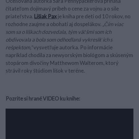
Oceňovaná autorka Sara Pennypackerová prináša
čitateľom dojímavý príbeh o cene za vojnu a o sile
priateľstva.
Lišiak Pax
je kniha pre deti od 10 rokov, no
rozhodne zaujme a obohatí aj dospelákov.
„Čím viac
som sa o líškach dozvedala, tým väčšmi som ich
obdivovala a bola som odhodlaná vykresliť ich s
rešpektom,“
vysvetľuje autorka. Po informácie
napríklad chodila za newyorským biológom a skúseným
stopárom divočiny Matthewom Walterom, ktorý
strávil roky štúdiom líšok v teréne.
Pozrite si hrané VIDEO ku knihe: