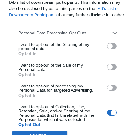
chlapcovho náručia a pozorne sa naňho zadíval. Vyľakal
IAB’s list of downstream participants. This information may
also be disclosed by us to third parties on the
IAB’s List of
sa. Možno prehliadol zranenie, i keď jeho čuch sa nikdy
Downstream Participants
that may further disclose it to other
nemýlil. Nie, nijaká krv, dokonca ani modrina alebo
third parties.
vytekajúci špik z prasknutej kostičky, čo sa mu už raz
stalo.
Personal Data Processing Opt Outs
I want to opt-out of the Sharing of my
Auto zabočilo doprava a kufor vedľa nich sa zakolísal.
personal data.
Lišiak čuchom zistil, že je v ňom chlapcovo oblečenie a
Opted In
drobnosti z jeho izby, ktorých sa najčastejšie dotýkal:
I want to opt-out of the Sale of my
fotografia z písacieho stola a veci, ktoré ukrýval v
Personal Data.
Opted In
spodnej zásuvke. Labkou zašmátral po rohu kufra v
nádeji, že sa veko o kúsok nadvihne, aby aj chlapcov
I want to opt-out of processing my
Personal Data for Targeted Advertising.
slabý nos zacítil vôňu domova a upokojil sa. Ale vtedy
Opted In
auto opäť spomalilo, tentoraz sa iba drkotavo vlieklo.
Chlapec skleslo zložil tvár do dlaní.
I want to opt-out of Collection, Use,
Retention, Sale, and/or Sharing of my
Personal Data that Is Unrelated with the
Lišiakovi sa rozbúchalo srdce a zježili sa mu štetinové
Purposes for which it was collected.
Opted Out
chlpy na chvoste. Pach obhoreného kovu z otcových
nových šiat ho štípal v hrdle. Priskočil k oknu a zaškrabal