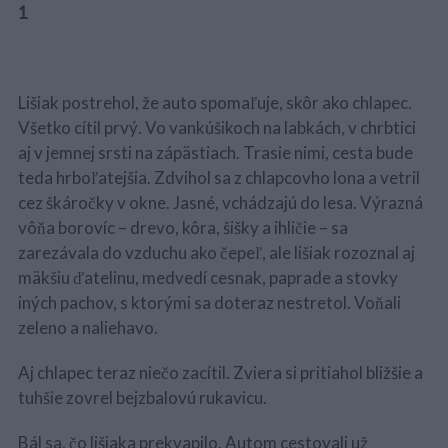
1
Lišiak postrehol, že auto spomaľuje, skôr ako chlapec.
Všetko cítil prvý. Vo vankúšikoch na labkách, v chrbtici
aj v jemnej srsti na zápästiach. Trasie nimi, cesta bude
teda hrboľatejšia. Zdvihol sa z chlapcovho lona a vetril
cez škáročky v okne. Jasné, vchádzajú do lesa. Výrazná
vôňa borovíc – drevo, kôra, šišky a ihličie – sa
zarezávala do vzduchu ako čepeľ, ale lišiak rozoznal aj
mäkšiu ďatelinu, medvedí cesnak, paprade a stovky
iných pachov, s ktorými sa doteraz nestretol. Voňali
zeleno a naliehavo.
Aj chlapec teraz niečo zacítil. Zviera si pritiahol bližšie a
S
tuhšie zovrel bejzbalovú rukavicu.
e
a
r
Bál sa, čo lišiaka prekvapilo. Autom cestovali už