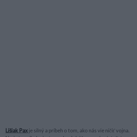
Lišiak Pax
je silný a príbeh o tom, ako nás vie ničiť vojna.