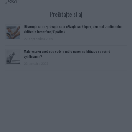
„Pax!“
Prečítajte si aj
Dôverujte si, rozprávajte sa a užívajte si: 6 tipov, ako mať z intímneho
zblíženia intenzívnejší pôžitok
22. septembra 2025
Máte vysokú spotrebu vody a málo úspor na blížiace sa ročné
vyúčtovanie?
29. januára 2025