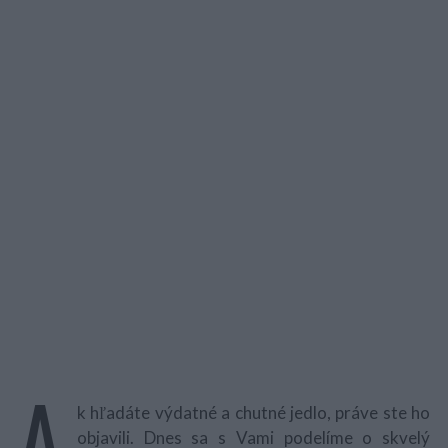
A
k hľadáte výdatné a chutné jedlo, práve ste ho
objavili. Dnes sa s Vami podelíme o skvelý