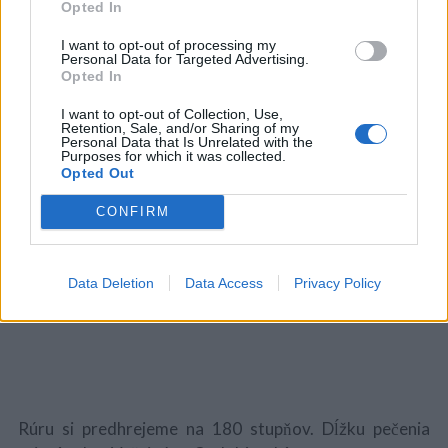
Opted In
nastrúhanými zemiakmi. Dobre premiešame.
I want to opt-out of processing my
Personal Data for Targeted Advertising.
Opted In
Teraz si vytvoríme z mletého mäsa malé guľôčky. Pôjde
I want to opt-out of Collection, Use,
Vám to lepšie, keď si namočíte ruky.
Retention, Sale, and/or Sharing of my
Personal Data that Is Unrelated with the
Plech si vymažte olejom. Dno pekáča zasypeme
Purposes for which it was collected.
Opted Out
zemiakovou zmesou. Uhlaďte.
CONFIRM
Na zemiaky poukladáme masové kuličky.Nakonec
Data Deletion
Data Access
Privacy Policy
preložte miesto medzi guličkami cherry paradajkami.
Rúru si predhrejeme na 180 stupňov. Dĺžku pečenia