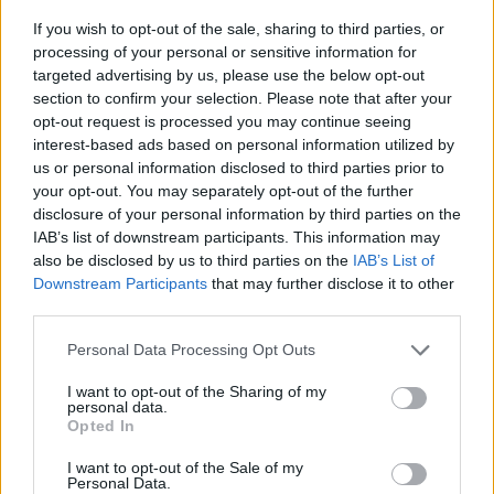
5 lyžíc majonézy
S
1 lyžička kurkumy
If you wish to opt-out of the sale, sharing to third parties, or
e
processing of your personal or sensitive information for
2 lyžičky horčice
a
targeted advertising by us, please use the below opt-out
r
soľ
section to confirm your selection. Please note that after your
c
korenie
opt-out request is processed you may continue seeing
h
kôpor
interest-based ads based on personal information utilized by
f
olej
us or personal information disclosed to third parties prior to
o
your opt-out. You may separately opt-out of the further
r
POSTUP
disclosure of your personal information by third parties on the
:
IAB’s list of downstream participants. This information may
Ošúpeme si zemiaky a nastrúhame ich nahrubo. Na
also be disclosed by us to third parties on the
IAB’s List of
jemno si nakrájame cesnak a cibuľu. Krátko osmažíme.
Downstream Participants
that may further disclose it to other
Nahrubo si tiež nastrúhame mrkvu. Cherry paradajky
third parties.
umyjeme.
Personal Data Processing Opt Outs
I want to opt-out of the Sharing of my
personal data.
Potom zmiešame majonézu, horčicu, mrkva, vajcia,
Opted In
krupicu a ochutíme soľou, kurkumou a korením. Teraz
I want to opt-out of the Sale of my
všetko, okrem mäsa samozrejme, zmiešame s
Personal Data.