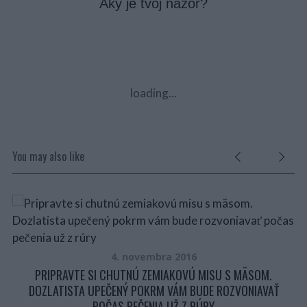
Aký je tvoj názor?
loading...
You may also like
C
4. novembra 2016
U!
PRIPRAVTE SI CHUTNÚ ZEMIAKOVÚ MISU S MÄSOM.
DOZLATISTA UPEČENÝ POKRM VÁM BUDE ROZVONIAVAŤ
POČAS PEČENIA UŽ Z RÚRY