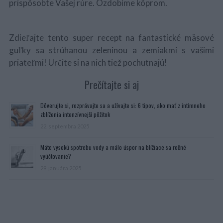
prispôsobte Vašej rúre. Ozdobíme kôprom.
Zdieľajte tento super recept na fantastické mäsové
guľky sa strúhanou zeleninou a zemiakmi s vašimi
priateľmi! Určite si na nich tiež pochutnajú!
Prečítajte si aj
Dôverujte si, rozprávajte sa a užívajte si: 6 tipov, ako mať z intímneho
zblíženia intenzívnejší pôžitok
22. septembra 2025
Máte vysokú spotrebu vody a málo úspor na blížiace sa ročné
vyúčtovanie?
29. januára 2025