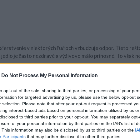
bčerstvenie v niektorých ľuďoch vzbudzuje odpor. Tieto reš
 jedlo je často nezdravé a výživovo málo prínosné. To však ne
-
Do Not Process My Personal Information
 pokrm, ktorého príprava je rekordne rýchla, nemusíte mať s
ne viete, čo obsahuje. Jeden taký recept tu pre vás máme, tak
to opt-out of the sale, sharing to third parties, or processing of your per
formation for targeted advertising by us, please use the below opt-out s
r selection. Please note that after your opt-out request is processed y
eing interest-based ads based on personal information utilized by us or
disclosed to third parties prior to your opt-out. You may separately opt-
losure of your personal information by third parties on the IAB’s list of
. This information may also be disclosed by us to third parties on the
IA
Participants
that may further disclose it to other third parties.
inové zmesi