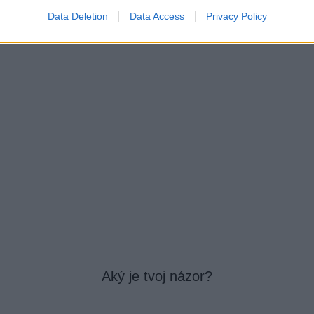
Data Deletion
Data Access
Privacy Policy
Aký je tvoj názor?