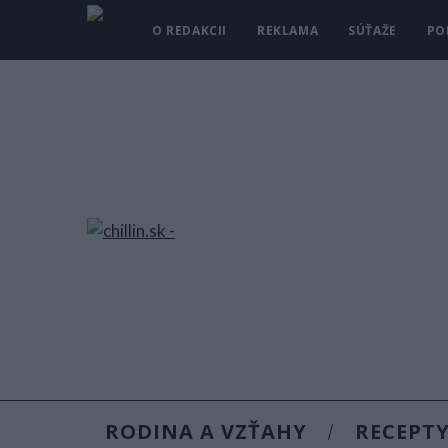
O REDAKCII
REKLAMA
SÚŤAŽE
PO
RODINA A VZŤAHY
RECEPT