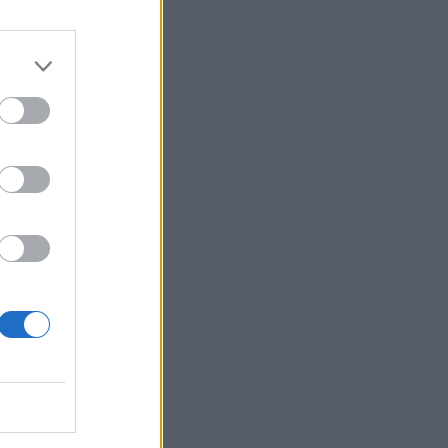
iešajte mäso a
si zapekaciu nádobu,
 a nechajte piecť v