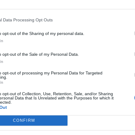
y
l Data Processing Opt Outs
o opt-out of the Sharing of my personal data.
rte v slanej vode. Nakrájajte mäso a rozmrazte zeleninu. Zm
In
žou a okoreňte ju, pridajte smotanu a premiešajte. Pripravte 
vysokým teplotám a potrite ju olejom. Nádobu naplňte zmesou
o opt-out of the Sale of my Personal Data.
 dobu 15 až 20 minút. Dobrú chuť!
In
to opt-out of processing my Personal Data for Targeted
Prečítajte si aj
ing.
In
o opt-out of Collection, Use, Retention, Sale, and/or Sharing
ajte sa a užívajte si: 6 tipov, ako mať z intímneho zblíženia intenzívnejší pôžitok
ersonal Data that Is Unrelated with the Purposes for which it
lected.
Out
u vody a málo úspor na blížiace sa ročné vyúčtovanie?
CONFIRM