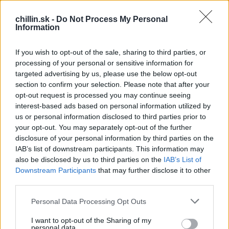
chillin.sk -
Do Not Process My Personal
NA MARKÍZE SA OPÄŤ UDIALA ÚŽASNÁ PREMENA.
Information
KONKRÉTNE V PROGRAME
O 10 ROKOV MLADŠÍ.
IŠLO O UMENU VIZÁŽE DVOCH KAMARÁTIEK.
If you wish to opt-out of the sale, sharing to third parties, or
JANKY A ZDENKY. NA ZAČIATKU TO BOLI SMUTNÉ
processing of your personal or sensitive information for
ŽENY BEZ SEBAVEDOMIA ALE V ZÁVERE SA ZMENILI
targeted advertising by us, please use the below opt-out
S
NA ŠŤASTNÉ A USMIEVAVÉ. TIE PODSTÚPILI
section to confirm your selection. Please note that after your
e
opt-out request is processed you may continue seeing
NIEKOĽKO ÚPRAV. KONKRÉTNE
ÚPRAVA
a
interest-based ads based on personal information utilized by
r
HORNÝCH VIEČOK, OŠETRENIE PLETI, ZUBOV
us or personal information disclosed to third parties prior to
c
A TENTOKRÁT BOLA VYUŽITÁ AJ LIPOSUKCIA.
your opt-out. You may separately opt-out of the further
h
OBIDVE ALE PODSTÚPILI AJ OPERÁCIU OČÍ.
f
disclosure of your personal information by third parties on the
ZDENKE UPRAVILI JEJ ZRAK A JANKA UŽ PO
o
IAB’s list of downstream participants. This information may
r
also be disclosed by us to third parties on the
IAB’s List of
OPERÁCIÍ NEPOTREBUJE NOSIŤ OKULIARE.
:
Downstream Participants
that may further disclose it to other
PODOBNÚ ZMENU BY ASI CHCEL PODSTÚPIŤ
third parties.
KAŽDÝ, KTO SA VO SVOJOM TELE NECÍTI DOBRE.
Personal Data Processing Opt Outs
I want to opt-out of the Sharing of my
personal data.