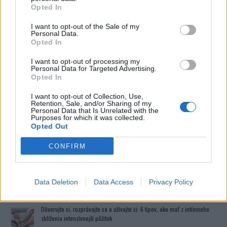
Janka pred a po premene
Opted In
I want to opt-out of the Sale of my
Personal Data.
Opted In
I want to opt-out of processing my
Personal Data for Targeted Advertising.
Zdenka pred a po premene
Opted In
I want to opt-out of Collection, Use,
Retention, Sale, and/or Sharing of my
Personal Data that Is Unrelated with the
Purposes for which it was collected.
Opted Out
CONFIRM
zdroj:tvmarkiza, koláž:chillin.sk
Data Deletion
Data Access
Privacy Policy
Prečítajte si aj
Dôverujte si, rozprávajte sa a užívajte si: 6 tipov, ako mať z intímneho
zblíženia intenzívnejší pôžitok