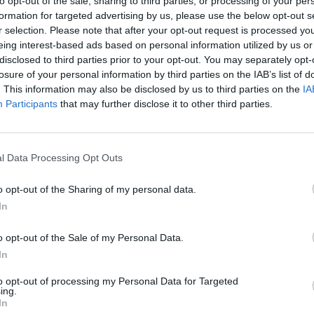
to opt-out of the sale, sharing to third parties, or processing of your per
formation for targeted advertising by us, please use the below opt-out s
r selection. Please note that after your opt-out request is processed y
eing interest-based ads based on personal information utilized by us or
disclosed to third parties prior to your opt-out. You may separately opt-
 vymazaného pekáča,
losure of your personal information by third parties on the IAB’s list of
. This information may also be disclosed by us to third parties on the
IA
Participants
that may further disclose it to other third parties.
l Data Processing Opt Outs
o opt-out of the Sharing of my personal data.
In
u omáčkou a posypeme nadrobno nakrájanou cibuľou.
o opt-out of the Sale of my Personal Data.
In
e na kolieska, poukladáme na rezne a zasypeme syrom.
to opt-out of processing my Personal Data for Targeted
ing.
i 25-30 minút!
In