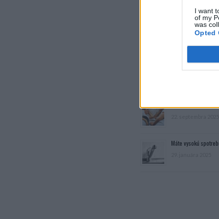
I want t
of my P
was col
Opted 
Dôverujte si, rozpráv
22. septembra 2025
Máte vysokú spotreb
29. januára 2025