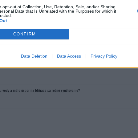
o opt-out of Collection, Use, Retention, Sale, and/or Sharing
ersonal Data that Is Unrelated with the Purposes for which it
lected.
Out
zdroj:
Milka Ragánová
CONFIRM
Prečítajte si aj
Data Deletion
Data Access
Privacy Policy
ajte sa a užívajte si: 6 tipov, ako mať z intímneho zblíženia intenzívnejší pôžitok
u vody a málo úspor na blížiace sa ročné vyúčtovanie?