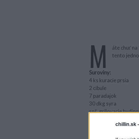
M
áte chuť na
tento jedno
Suroviny:
4 ks kuracie prsia
2 cibule
7 paradajok
30 dkg syra
soľ, grilovacie hydin
chillin.sk 
Postup :
1)
Prsia rozrežeme po