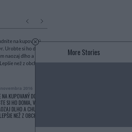
More Stories
. novembra 2016
26. februára 2018
E NA KUPOVANÝ DOMÁCI
ZAPEČENÉ MLETÉ MÄSO SO
TE SI HO DOMA, VYDRŽÍ
ZEMIAKMI, SMOTANOU A CIBUĽOU!
OZAJ DLHO A CHUTÍ
VŠETKO V JEDNOM PEKÁČI A
 LEPŠIE NEŽ Z OBCHODU
NEMUSÍM VARIŤ ASPOŇ 3 DNI