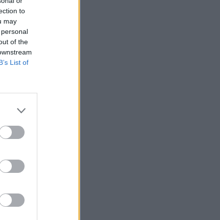
sonal or
ection to
ou may
 personal
out of the
 downstream
B’s List of