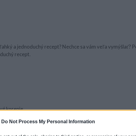
 ľahký a jednoduchý recept? Nechce sa vám veľa vymýšlať? P
duchý recept.
ové korenie
-
Do Not Process My Personal Information
zdĺžne a získame 8 rezňov,