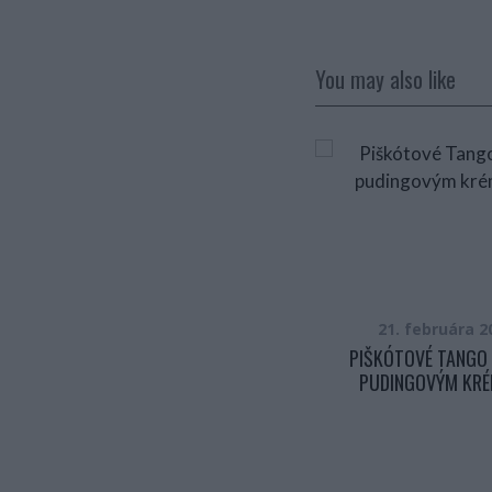
You may also like
27. januára 2017
21. februára 2
ZDRAVO A CHUTNE: PEČENÉ
PIŠKÓTOVÉ TANGO 
KARFIÓLOVÉ TORTILY, KTORÉ SÚ
PUDINGOVÝM KR
ÚPLNE BEZ MÚKY