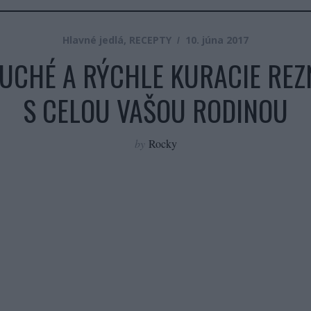
Hlavné jedlá
,
RECEPTY
10. júna 2017
UCHÉ A RÝCHLE KURACIE REZN
S CELOU VAŠOU RODINOU
by
Rocky