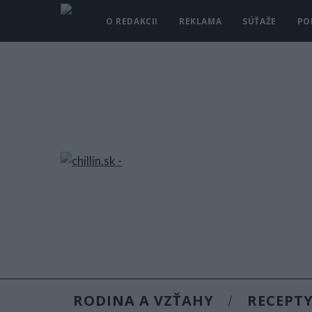
O REDAKCII
REKLAMA
SÚŤAŽE
PO
RODINA A VZŤAHY
RECEPT