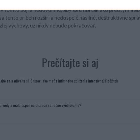
 tomto boji a nedovolíme, aby sa cítila tak ako predtým a ab
a tento príbeh rozšíri a nedospelé násilné, deštruktívne sprá
zlej výchovy, už nikdy nebude pokračovať.
Prečítajte si aj
ajte sa a užívajte si: 6 tipov, ako mať z intímneho zblíženia intenzívnejší pôžitok
u vody a málo úspor na blížiace sa ročné vyúčtovanie?