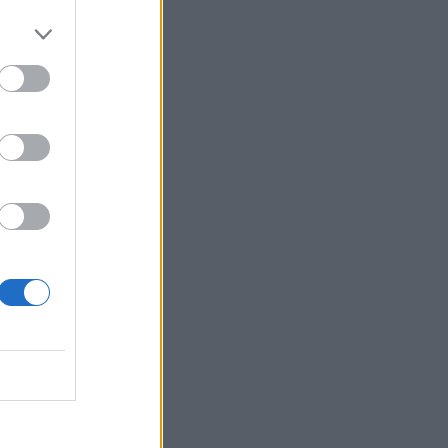
eo si všimol aj klub
dal Dingmon, člen
anovaný. ”
oti šikanovaniu, najmä
a a aby ukázali, že ju
i.