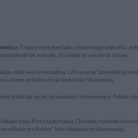
iewicz
je 7 rokov staré dievčatko, ktoré miluje zvieratká. Jed
nasledoval tak vytrvalo, že sa bála ísť von a hrať sa tam.
emiluje, nikto sa o ňu nezaujíma. Cíti sa sama,” povedala jej mama
 dnu v dome, pretože už viac nechce byť šikanovaná.
mieste zbil tak veľmi, že musela ísť do nemocnice. Polícia vy
 hlboko trpia. Preto sa jej matka, Christine, rozhodla vytvo
avodlivosť pre Ashley”, ktorá bojuje proti šikanovaniu.