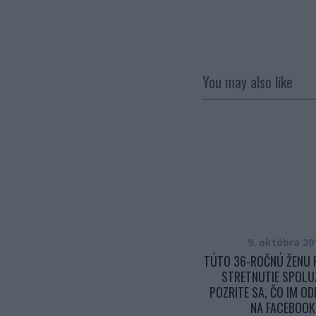
You may also like
15. mája 2017
9. októbra 20
SVOJU MANŽELKU SOM PO 35-
TÚTO 36-ROČNÚ ŽENU 
ROKOCH NAHRADIL MLADŠOU
STRETNUTIE SPOLU
ŽENOU A TERAZ ŽIJEM AKO VO
POZRITE SA, ČO IM O
VÄZENÍ. POZRITE SA PREČO
NA FACEBOOK