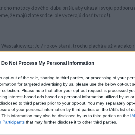
neho motocyklového klubu prišli, aby ukázali svoju podporu a
eme, že majú zlaté srdce, ale vyzerajú dosť tvrdo!).
Wastakiewicz: Je 7 rokov stará, trochu plachá a už viac ako 
-
Do Not Process My Personal Information
ov a v tom ju chlapec kopol do tváre,” povedala Christine. Ký
bol obvinený z útoku.
to opt-out of the sale, sharing to third parties, or processing of your per
formation for targeted advertising by us, please use the below opt-out s
r selection. Please note that after your opt-out request is processed y
eing interest-based ads based on personal information utilized by us or
disclosed to third parties prior to your opt-out. You may separately opt-
y a mám 7 rokov. Som obeťou šikanovania 11-ročným chlapcom
losure of your personal information by third parties on the IAB’s list of
novanie. ”
. This information may also be disclosed by us to third parties on the
IA
Participants
that may further disclose it to other third parties.