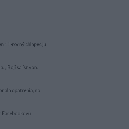
en 11-ročný chlapec ju
. ,,Bojí sa ísť von.
konala opatrenia, no
riť Facebookovú