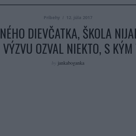
Príbehy
12. júla 2017
NÉHO DIEVČATKA, ŠKOLA NIJ
 VÝZVU OZVAL NIEKTO, S KÝM
by
jankaboganka