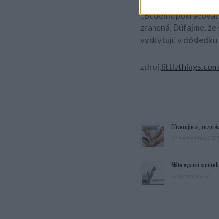
,,Budeme pokračovať v
zranená. Dúfajme, že s
vyskytujú v dôsledku 
zdroj:
littlethings.com
Dôverujte si, rozpráv
22. septembra 2025
Máte vysokú spotreb
29. januára 2025