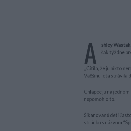
A
shley Wastak
šak týždne pre
,,Cítila, že ju nikto n
Väčšinu leta strávila
Chlapec ju na jednom 
nepomohlo to.
Šikanované deti často
stránku s názvom “Spr