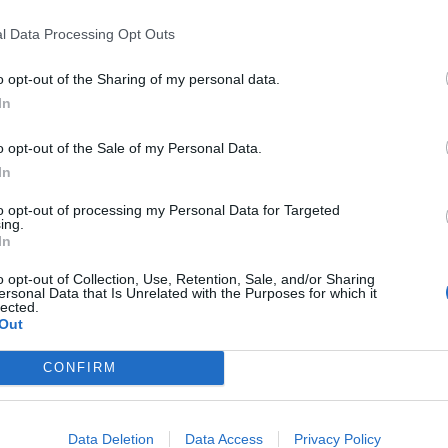
ideo na Facebookovej stránke, ktorú vytvorila pre Ashley. Vid
l Data Processing Opt Outs
v na čele s Jamesom Dingmonom.
o opt-out of the Sharing of my personal data.
In
d iných bratov v iných kluboch a všetci sme sa stretli,” pove
eho motocyklového klubu Jackson. ,, Nikto by nemal byť šik
o opt-out of the Sale of my Personal Data.
In
to opt-out of processing my Personal Data for Targeted
ing.
In
retli na to, aby sme niečo zmenili a aby sme pomohli v boji pr
o opt-out of Collection, Use, Retention, Sale, and/or Sharing
malého 7 ročného dievčatka menom Ashley.”
ersonal Data that Is Unrelated with the Purposes for which it
lected.
Out
ubov z celej oblasti navštívili Ashley, aby ukázali, že nie je sam
CONFIRM
návšteve povedala: ,,Už sa nebojím,” s veľkým úsmevom na tvár
Data Deletion
Data Access
Privacy Policy