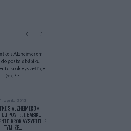
4. apríla 2018
3. mája 2018
TKE S ALZHEIMEROM
TOTO JE DÔVOD, PREČO MAJÚ MUŽI
I DO POSTELE BÁBIKU.
NA STAROVEKÝCH SOCHÁCH TAK
ENTO KROK VYSVETĽUJE
MALÉ PENISY. BUDETE PREKVAPENÍ,
TÝM, ŽE…
PREČO