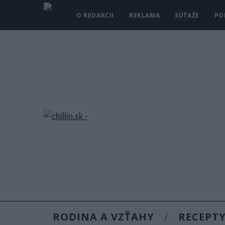
O REDAKCII
REKLAMA
SÚŤAŽE
PO
RODINA A VZŤAHY
RECEPT