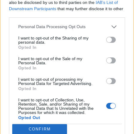
:
also be disclosed by us to third parties on the
IAB’s List of
jednu vetu: Mami, je mi to ľúto!
Downstream Participants
that may further disclose it to other
third parties.
Počas pohrebu som si myslel, že mama sa znova
prebudí, že je to len nejaký zlý sen. Chcel som jej
Personal Data Processing Opt Outs
vysvetliť, akú som urobil chybu. Najdôležitejšou vecou
I want to opt-out of the Sharing of my
pre mňa bolo vždy vyhrávať a zarábať viac a viac peňazí.
personal data.
Opted In
Nikdy som tu nebol pre rodinu.
I want to opt-out of the Sale of my
SOURCE:
FACEBOOK / MARC MERO
Personal Data.
Opted In
Iba po smrti matky som pochopil, čo pre mňa celá moja
I want to opt-out of processing my
rodina chcela. Myslel som, ako rýchlo ju môžete stratiť
Personal Data for Targeted Advertising.
Opted In
predtým, než vaši blízky odídu navždy. Teraz si užívam
každý okamih a nebojím sa budúcnosti. V živote nie je
I want to opt-out of Collection, Use,
Retention, Sale, and/or Sharing of my
dôležité, koľko zarábame, ale to, čo máme v našich
Personal Data that Is Unrelated with the
srdciach. Najvyššia hodnota v našich životoch by mala
Purposes for which it was collected.
Opted Out
byť láska. ”
CONFIRM
SOURCE:
YOUTUBE