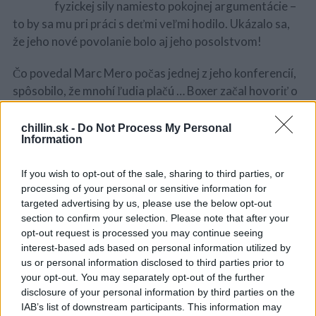
fyzickej sily namiesto pokojnej argumentácie –
to by sa mu pri práci s deťmi veľmi hodilo. Ukázalo sa,
že jeho nové povolanie bolo aj jeho posolstvom!
Čo povedal Marc Mero počas jednej z jeho konferencií,
spôsobilo, že mnohí ľudia plačú … Boxer začal hovoriť o
komplikovanom vzťahu so svojou mamou.
chillin.sk -
Do Not Process My Personal
SOURCE:
WIKIPEDIA
Information
“Keď som bol dospievajúci chlapec, hanbil som sa za
If you wish to opt-out of the sale, sharing to third parties, or
svoju mamičku. Prekážalo mi, že na mňa vždy myslela.
processing of your personal or sensitive information for
S
targeted advertising by us, please use the below opt-out
e
Vždy chcela vedieť, čo robím, a neverila mi, že sa chcem
section to confirm your selection. Please note that after your
a
stať profesionálnym športovcom. Myslela si, že môj
opt-out request is processed you may continue seeing
r
život je jedna veľká párty. Nikdy som o tom nechcel
c
interest-based ads based on personal information utilized by
hovoriť.
h
us or personal information disclosed to third parties prior to
f
your opt-out. You may separately opt-out of the further
o
Bol som v Japonsku, keď mi povedali, že moja mama
disclosure of your personal information by third parties on the
r
IAB’s list of downstream participants. This information may
zomrela. Pribehol som do hotela a mal som v hlave iba