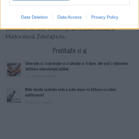
Vážme si našich blízkych a nechajte ich vedieť, čo pre
Data Deletion
Data Access
Privacy Policy
nás znamenajú, pokiaľ ešte máte šancu. Ak ju neskôr
odložíme, nie sme si istí, či je už to bude neskoro
Múdre slová. Zdieľajte to.
Prečítajte si aj
Dôverujte si, rozprávajte sa a užívajte si: 6 tipov, ako mať z intímneho
zblíženia intenzívnejší pôžitok
22. septembra 2025
Máte vysokú spotrebu vody a málo úspor na blížiace sa ročné
vyúčtovanie?
29. januára 2025