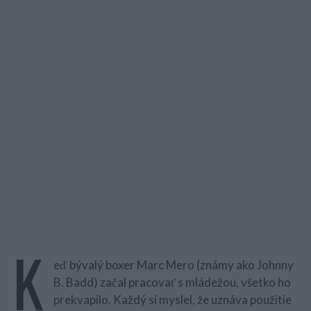
K
eď bývalý boxer Marc Mero (známy ako Johnny
B. Badd) začal pracovať s mládežou, všetko ho
prekvapilo. Každý si myslel, že uznáva použitie