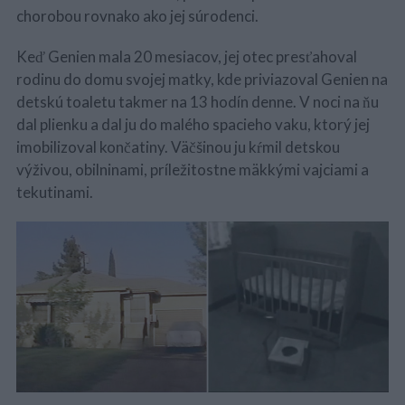
chorobou rovnako ako jej súrodenci.
Keď Genien mala 20 mesiacov, jej otec presťahoval
rodinu do domu svojej matky, kde priviazoval Genien na
detskú toaletu takmer na 13 hodín denne. V noci na ňu
dal plienku a dal ju do malého spacieho vaku, ktorý jej
imobilizoval končatiny. Väčšinou ju kŕmil detskou
výživou, obilninami, príležitostne mäkkými vajciami a
tekutinami.
S
e