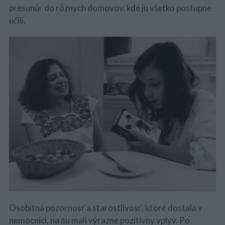
presunúť do rôznych domovov, kde ju všetko postupne
učili.
Osobitná pozornosť a starostlivosť, ktoré dostala v
nemocnici, na ňu mali výrazne pozitívny vplyv. Po