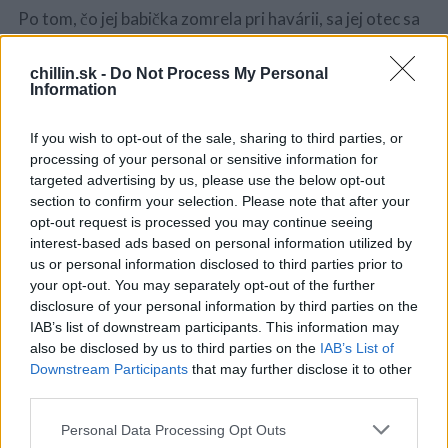
a
Po tom, čo jej babička zomrela pri havárii, sa jej otec sa
r
stal ešte viac antisociálnym a zneužívajúcim. Obviňoval
c
h
za to Genienho brata, ktorý bol pri nehode s babičkou.
chillin.sk -
Do Not Process My Personal
f
Information
Jeho šialené opatrenia sa stupňovali a napokon svojim
o
deťom nedovolil vydávať žiadne zvuky a to najmä pred
r
If you wish to opt-out of the sale, sharing to third parties, or
Genien.
:
processing of your personal or sensitive information for
targeted advertising by us, please use the below opt-out
Wiley tiež nútil svojho syna aby zneužíval Genien ako
section to confirm your selection. Please note that after your
on. Kŕmil ju tak málo, že vo veku trinásť rokov vyzerala,
opt-out request is processed you may continue seeing
akoby mala len šesť alebo sedem rokov. Spala od 7
interest-based ads based on personal information utilized by
večer do 11 hod ráno. Prebudila sa na pár minút na
us or personal information disclosed to third parties prior to
your opt-out. You may separately opt-out of the further
jedenie a potom sa vrátila spať na ďalších šesť a pol
disclosure of your personal information by third parties on the
hodiny. Jej fyzické obmedzenie na nej tiež ponechalo
IAB’s list of downstream participants. This information may
nedostatočne rozvinuté končatny.
also be disclosed by us to third parties on the
IAB’s List of
Downstream Participants
that may further disclose it to other
Geniene obmedzenie ju vážne postihlo. V čase, keď
third parties.
mala trinásť rokov, nemohla chodiť, nemohla prehltnúť
Personal Data Processing Opt Outs
jedlo, nemala žiadnu črevnú alebo močovú kontrolu a