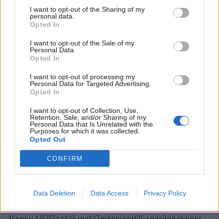
bola náchylná na ublíženie samej seba vždy, keď sa cítila
I want to opt-out of the Sharing of my
personal data.
nahnevaná alebo frustrovaná. Hoci jej zrak bol dobrý,
Opted In
nemohla zamerať svoje videnie na objekty, ktoré boli
vzdialené viac ako desať stôp, maximálna vzdialenosť v
I want to opt-out of the Sale of my
Personal Data.
jej izbe.
Opted In
I want to opt-out of processing my
Personal Data for Targeted Advertising.
Opted In
I want to opt-out of Collection, Use,
Retention, Sale, and/or Sharing of my
Personal Data that Is Unrelated with the
Purposes for which it was collected.
Opted Out
CONFIRM
Data Deletion
Data Access
Privacy Policy
V roku 1970 začali mať Genieni rodičia násilné sklony.