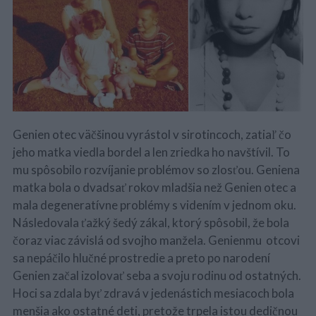
Genien otec väčšinou vyrástol v sirotincoch, zatiaľ čo
jeho matka viedla bordel a len zriedka ho navštívil. To
mu spôsobilo rozvíjanie problémov so zlosťou. Geniena
matka bola o dvadsať rokov mladšia než Genien otec a
mala degeneratívne problémy s videním v jednom oku.
Následovala ťažký šedý zákal, ktorý spôsobil, že bola
čoraz viac závislá od svojho manžela. Genienmu otcovi
sa nepáčilo hlučné prostredie a preto po narodení
Genien začal izolovať seba a svoju rodinu od ostatných.
Hoci sa zdala byť zdravá v jedenástich mesiacoch bola
menšia ako ostatné deti, pretože trpela istou dedičnou