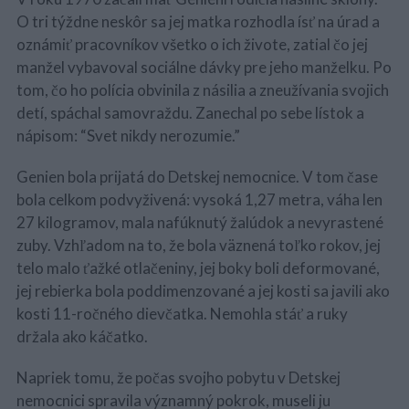
O tri týždne neskôr sa jej matka rozhodla ísť na úrad a
oznámiť pracovníkov všetko o ich živote, zatial čo jej
manžel vybavoval sociálne dávky pre jeho manželku. Po
tom, čo ho polícia obvinila z násilia a zneužívania svojich
detí, spáchal samovraždu. Zanechal po sebe lístok a
nápisom: “Svet nikdy nerozumie.”
Genien bola prijatá do Detskej nemocnice. V tom čase
bola celkom podvyživená: vysoká 1,27 metra, váha len
27 kilogramov, mala nafúknutý žalúdok a nevyrastené
zuby. Vzhľadom na to, že bola väznená toľko rokov, jej
telo malo ťažké otlačeniny, jej boky boli deformované,
jej rebierka bola poddimenzované a jej kosti sa javili ako
kosti 11-ročného dievčatka. Nemohla stáť a ruky
držala ako káčatko.
Napriek tomu, že počas svojho pobytu v Detskej
nemocnici spravila významný pokrok, museli ju