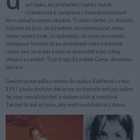
ani lásku, ani priateľský ľudský dotyk.
Uzamknutá a zaviazaná v tmavej miestnosti
len s namaľovanými oknami. To bolo všetko, čo dostala.
Ešte horšie je to, že jej nebolo dovolené počuť alebo
vydať nejaký zvuk, čo spôsobilo, že sa jej nevyvinula
schopnosť hovoriť až po dosiahnutí veku trinástich
rokov, keď sa úrady konečne dozvedeli o jej ťažkej
situácii a zasiahli. Tu je tragický príbeh Genie, divokého
dieťaťa:
Genien sa narodila v meste Arcadia v Kalifornii v roku
1957 a bola druhým dieťaťom zo štyroch detí jej rodiny.
Jej otec nemal rád deti a dokonca ich aj zneužíval.
Taktiež bránil aj tomu, aby niekto odchádzal z domu.