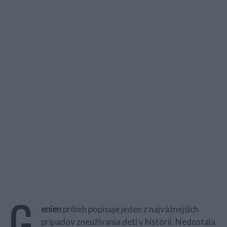
G
enien
príbeh popisuje jeden z najvážnejších
prípadov zneužívania detí v histórii. Nedostala