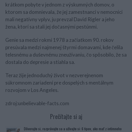
krátkom pobyte v jednom z výskumných domov, o
ktorom sa domnievala, že jej zamestnanci v nemocnici
mali negatívny vplyv, ju prevzal David Rigler a jeho
žena, ktorí sa stali jej dočasnými pestúnmi.
Genie sa medzi rokmi 1978 a začiatkom 90. rokov
presúvala medzi najmenej štyrmi domavami, kde čelila
telesnému a duševnému zneužívaniu, čo spôsobilo, že sa
dostala do depresie a stiahla sa.
Teraz žije jednoduchý život v nezverejnenom
súkromnom zariadení pre dospelých s mentálnym
rozvojom v Los Angeles.
zdroj:unbelievable-facts.com
Prečítajte si aj
Dôverujte si, rozprávajte sa a užívajte si: 6 tipov, ako mať z intímneho