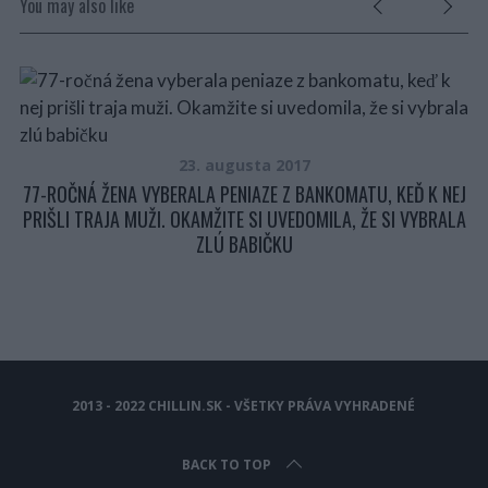
You may also like
23. augusta 2017
77-ROČNÁ ŽENA VYBERALA PENIAZE Z BANKOMATU, KEĎ K NEJ
PRIŠLI TRAJA MUŽI. OKAMŽITE SI UVEDOMILA, ŽE SI VYBRALA
ZLÚ BABIČKU
EZ
2013 - 2022 CHILLIN.SK - VŠETKY PRÁVA VYHRADENÉ
U
BACK TO TOP