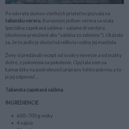
Po návrate domov všetkých priateľov pozvala na
taliansku večeru.
Korunným jedlom večera sa stala
špeciálna zapekaná saláma – salame di verdura
(doslovne preložené ako “saláma zo zeleniny”). Ukázalo
sa, že to jedlo je skutočná relikvia rodiny jej manžela.
Ženy si predávali recept od svokry neveste a od matky
dcére, z pokolenia na pokolenie. Opýtala som sa
kamarátky na podrobnosti prípravy tohto pokrmu a tu
je jej odpoveď…
Talianska zapekaná saláma
INGREDIENCIE
600–700 g múky
4 vajcia