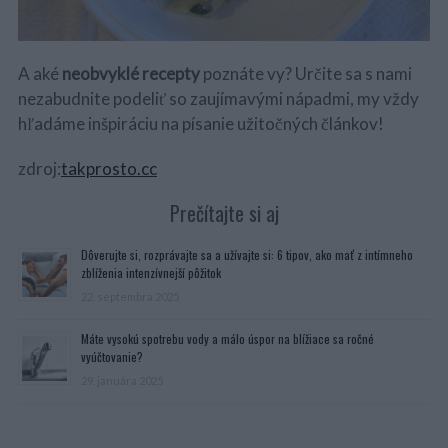
A aké
neobvyklé recepty
poznáte vy? Určite sa s nami
nezabudnite podeliť so zaujímavými nápadmi, my vždy
hľadáme inšpiráciu na písanie užitočných článkov!
zdroj:
takprosto.cc
Prečítajte si aj
Dôverujte si, rozprávajte sa a užívajte si: 6 tipov, ako mať z intímneho
zblíženia intenzívnejší pôžitok
22. septembra 2025
Máte vysokú spotrebu vody a málo úspor na blížiace sa ročné
vyúčtovanie?
29. januára 2025