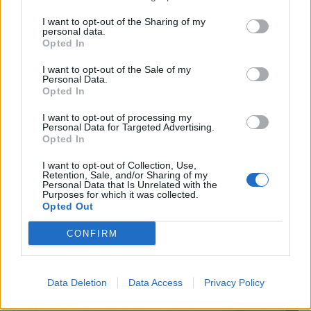
I want to opt-out of the Sharing of my
personal data.
Opted In
I want to opt-out of the Sale of my
Personal Data.
Opted In
I want to opt-out of processing my
Personal Data for Targeted Advertising.
Hojne posypte syrom (použite cca 200 gramov),
Opted In
potom cesto zakrúťte do rolky. Ak je veľkosť cesta
I want to opt-out of Collection, Use,
trochu veľká, preložte ho tak ako na obrázku.
Retention, Sale, and/or Sharing of my
Personal Data that Is Unrelated with the
Purposes for which it was collected.
Opted Out
CONFIRM
Data Deletion
Data Access
Privacy Policy