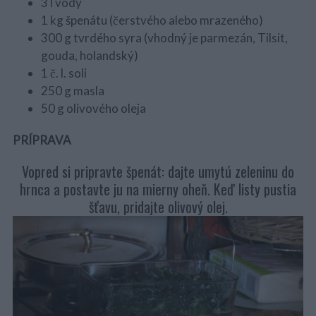
3 l vody
1 kg špenátu (čerstvého alebo mrazeného)
300 g tvrdého syra (vhodný je parmezán, Tilsit,
gouda, holandský)
1 č. l. soli
250 g masla
50 g olivového oleja
PRÍPRAVA
Vopred si pripravte špenát: dajte umytú zeleninu do
hrnca a postavte ju na mierny oheň. Keď listy pustia
šťavu, pridajte olivový olej.