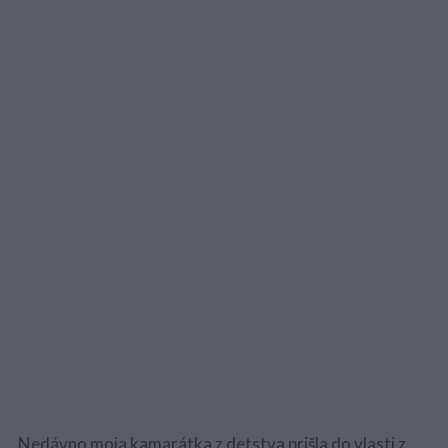
Nedávno moja kamarátka z detstva prišla do vlasti z