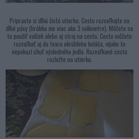
Pripravte si dlhú čistú utierku. Cesto rozvaľkajte na
dlhé pásy (hrúbka nie viac ako 3 milimetre). Môžete na
to použiť valček alebo aj stroj na cesto. Cesto môžete
rozvaľkať aj do tvaru okrúhleho koláča, nijako to
nepokazí chuť výsledného jedla. Rozvaľkané cesto
rozložte na utierku.
S
e
a
r
c
h
f
o
r