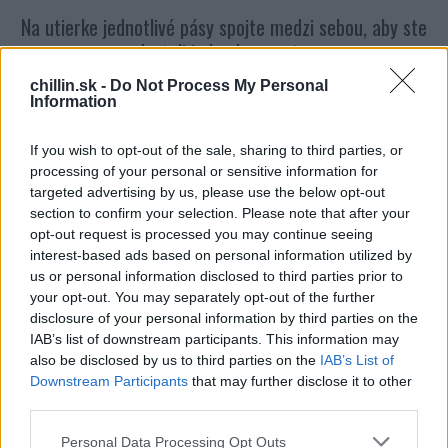
:
Na utierke jednotlivé pásy spojte medzi sebou, aby ste
dostali jeden kus cesta.
chillin.sk -
Do Not Process My Personal
Information
If you wish to opt-out of the sale, sharing to third parties, or
processing of your personal or sensitive information for
targeted advertising by us, please use the below opt-out
section to confirm your selection. Please note that after your
opt-out request is processed you may continue seeing
interest-based ads based on personal information utilized by
us or personal information disclosed to third parties prior to
your opt-out. You may separately opt-out of the further
disclosure of your personal information by third parties on the
Na cesto rozložte špenát a rozotrite ho po celej ploche
IAB’s list of downstream participants. This information may
cesta.
also be disclosed by us to third parties on the
IAB’s List of
Downstream Participants
that may further disclose it to other
third parties.
Personal Data Processing Opt Outs