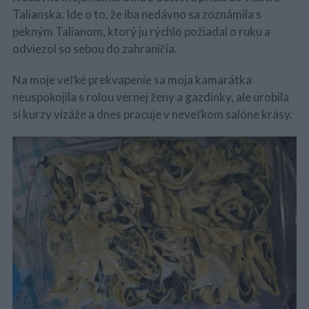
Talianska. Ide o to, že iba nedávno sa zoznámila s
pekným Talianom, ktorý ju rýchlo požiadal o ruku a
odviezol so sebou do zahraničia.
Na moje veľké prekvapenie sa moja kamarátka
neuspokojila s rolou vernej ženy a gazdinky, ale urobila
si kurzy vizáže a dnes pracuje v neveľkom salóne krásy.