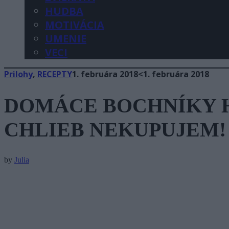
HUDBA
MOTIVÁCIA
UMENIE
VECI
Prilohy
,
RECEPTY
1. februára 2018
<1. februára 2018
DOMÁCE BOCHNÍKY H
CHLIEB NEKUPUJEM!
by
Julia