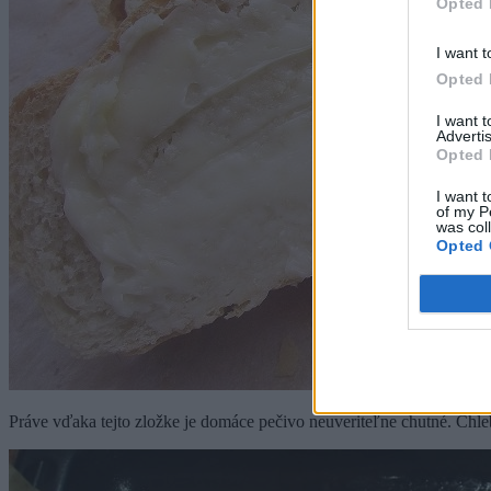
Opted 
I want t
Opted 
I want 
Advertis
Opted 
I want t
of my P
was col
Opted 
Práve vďaka tejto zložke je domáce pečivo neuveriteľne chutné. Chl