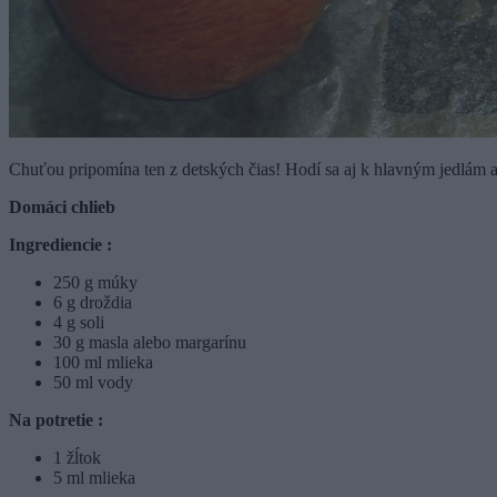
Chuťou pripomína ten z detských čias! Hodí sa aj k hlavným jedlám a 
Domáci chlieb
Ingrediencie :
250 g múky
6 g droždia
4 g soli
30 g masla alebo margarínu
100 ml mlieka
50 ml vody
Na potretie :
1 žĺtok
5 ml mlieka