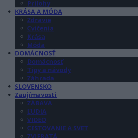
Prilohy
KRÁSA A MÓDA
Zdravie
Cvičenia
Krása
Móda
DOMÁCNOSŤ
Domácnosť
Tipy a návody
Záhrada
SLOVENSKO
Zaujímavosti
ZÁBAVA
ĽUDIA
VIDEO
CESTOVANIE A SVET
ZVIERATÁ