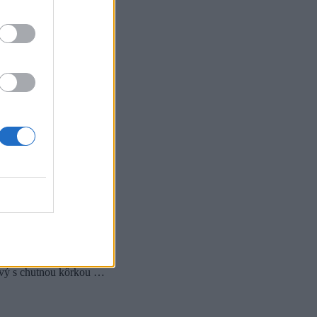
bivý s chutnou kôrkou …