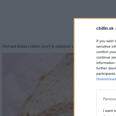
chillin.sk 
If you wish 
Niet nad domáci chlieb, ktorý je nádherne voňavý a lahodne chrumka
sensitive in
confirm you
continue se
information 
further disc
participants
Downstream 
Persona
I want t