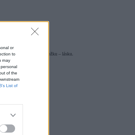
sonal or
ba, ale nemajú hlavnú zložku – lásku.
ection to
ou may
 personal
out of the
 downstream
B’s List of