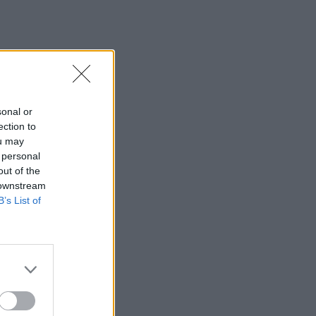
sonal or
ection to
ou may
 personal
out of the
 downstream
B’s List of
é 2 mm plátky. Červená