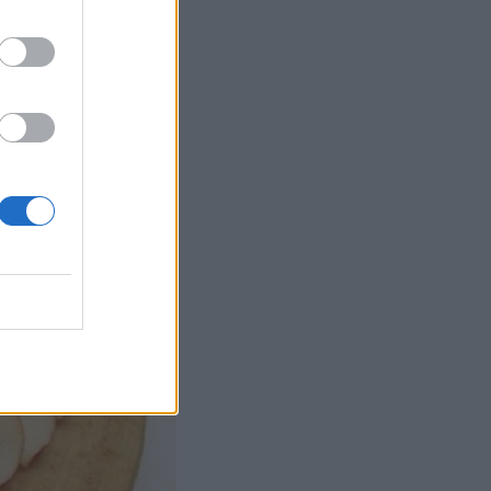
dať. Na jednu ružu
jabĺk sa nakrájajú na