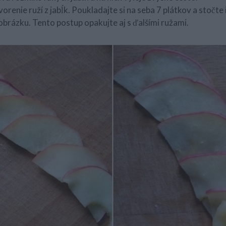
vorenie ruží z jabĺk. Poukladajte si na seba 7 plátkov a stočte 
 obrázku. Tento postup opakujte aj s ďalšími ružami.