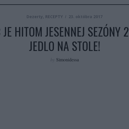
Dezerty
,
RECEPTY
23. októbra 2017
JE HITOM JESENNEJ SEZÓNY 2
JEDLO NA STOLE!
by
Simonidessa