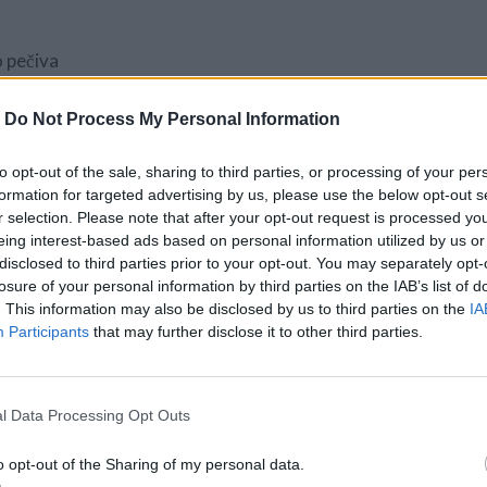
o pečiva
citróna
-
Do Not Process My Personal Information
k
na ozdobenie
to opt-out of the sale, sharing to third parties, or processing of your per
formation for targeted advertising by us, please use the below opt-out s
r selection. Please note that after your opt-out request is processed y
eing interest-based ads based on personal information utilized by us or
disclosed to third parties prior to your opt-out. You may separately opt-
losure of your personal information by third parties on the IAB’s list of
. This information may also be disclosed by us to third parties on the
IA
Participants
that may further disclose it to other third parties.
l Data Processing Opt Outs
ablká, neodstraňujte z nich šupku, ale nakrájajte ich na tenk
o opt-out of the Sharing of my personal data.