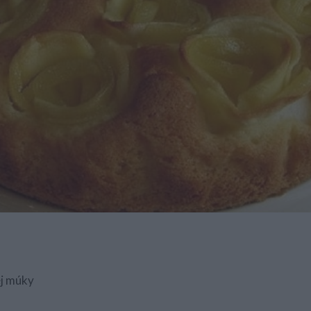
ej múky