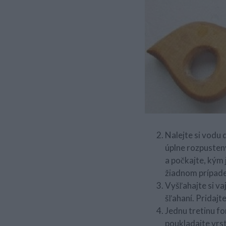
Nalejte si vodu 
úplne rozpustený
a počkajte, kým 
žiadnom prípade
Vyšľahajte si va
šľahaní. Pridajt
Jednu tretinu fo
poukladajte vrst