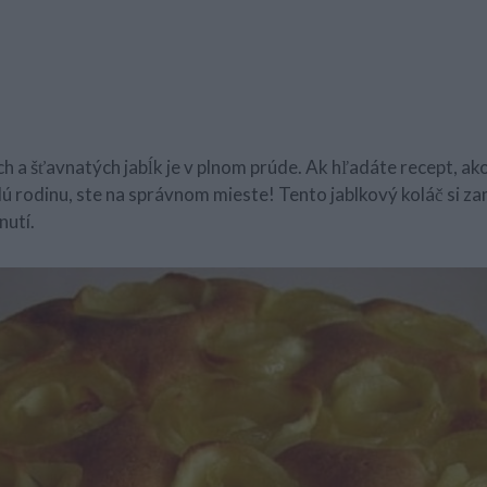
h a šťavnatých jabĺk je v plnom prúde. Ak hľadáte recept, ako
lú rodinu, ste na správnom mieste! Tento jablkový koláč si zam
nutí.