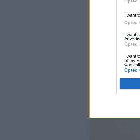
šupka urobí ruže
Opted 
potrebujete 7 pl
I want t
malé kusy.
Opted 
I want 
Advertis
Opted 
I want t
of my P
was col
Opted 