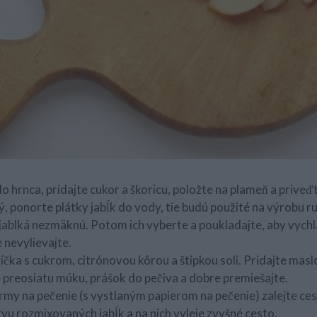
do hrnca, pridajte cukor a škoricu, položte na plameň a priveď
, ponorte plátky jabĺk do vody, tie budú použité na výrobu ru
jablká nezmäknú. Potom ich vyberte a poukladajte, aby vychlad
 nevylievajte.
jíčka s cukrom, citrónovou kôrou a štipkou soli. Pridajte masl
e preosiatu múku, prášok do pečiva a dobre premiešajte.
rmy na pečenie (s vystlaným papierom na pečenie) zalejte ce
vu rozmixovaných jabĺk a na nich vyleje zvyšné cesto.