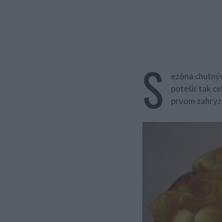
S
ezóna chutnýc
potešiť tak ce
prvom zahryz