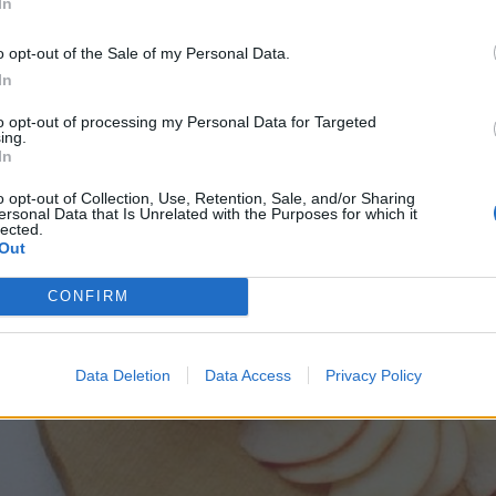
 z jabĺk zaujímavejšie, no farby jabĺk môžete ľubovoľne strie
In
átkov. Hrubšie alebo nerovné kúsky pôjdu do koláča a zvyšky 
o opt-out of the Sale of my Personal Data.
In
to opt-out of processing my Personal Data for Targeted
ing.
In
o opt-out of Collection, Use, Retention, Sale, and/or Sharing
ersonal Data that Is Unrelated with the Purposes for which it
lected.
Out
CONFIRM
Data Deletion
Data Access
Privacy Policy