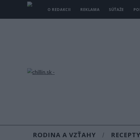
O REDAKCII
REKLAMA
SÚŤAŽE
PO
RODINA A VZŤAHY
RECEPT