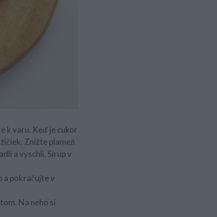
te k varu. Keď je cukor
žičiek. Znížte plameň
li a vyschli. Sirup v
o a pokračujte v
stom. Na neho si