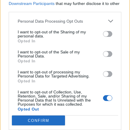
Downstream Participants
that may further disclose it to other
third parties.
Hra
Poznáš Európu?
je výbornou hrou do akejkoľvek
spoločnosti. Ponúka poučenie i zábavu. Radosť z toho,
Personal Data Processing Opt Outs
keď viete a zamyslenie, koľko toho ešte neviete.
I want to opt-out of the Sharing of my
Ideálna nielen pre deti, mladých, ale aj dospelých.
personal data.
Opted In
Hru pripravili geograf Daniel Kollár a historik Juraj
I want to opt-out of the Sale of my
Kucharík, za prispenia ďalšieho geografa Klimenta
Personal Data.
Ondrejku a grafičky Daniely Kollárovej samozrejme
Opted In
pod vedením vydavateľstva DAJAMA.
I want to opt-out of processing my
„Otázky z prírody, histórie, kultúry a umenia sú
Personal Data for Targeted Advertising.
Opted In
rovnomerne rozdelené na kartičkách podľa jednotlivých
európskych krajín a nechýbajú ani rôzne zaujímavosti,
I want to opt-out of Collection, Use,
Retention, Sale, and/or Sharing of my
prekvapenia a rôzne chytáky,“
približuje hru hlavný
Personal Data that Is Unrelated with the
autor
Daniel Kollár
.
„Keďže ide o hru a zábavu
Purposes for which it was collected.
Opted Out
predovšetkým, môže sa stať, že nie vždy vyhrá
najmúdrejší, ale ten, kto bude mať viac šťastia“.
CONFIRM