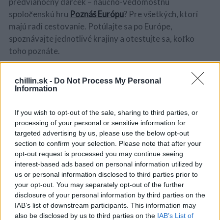
predvianočný darček – náučno-vedomostnú
spoločenskú hru
Poznáš Európu
? Pre všetkých, ktorí
majú radi cestovanie. Potúlajte sa po Európe,
spoznávajte jednotlivé krajiny a otestujte sa, koľko
toho poznáte.
Viete, koľko európskych hlavných miest leží na Dunaji
chillin.sk -
Do Not Process My Personal
alebo čo sú to bliny?
Information
Či koľko štátov sa radí k alpským krajinám a podľa akého
zvieraťa sa odvodzuje názov Kanárske ostrovy?
If you wish to opt-out of the sale, sharing to third parties, or
processing of your personal or sensitive information for
S
Hra je určená zvedavým deťom a dospelým, ktorí majú
targeted advertising by us, please use the below opt-out
e
radi poznávanie a objavovanie Európy. Hra je
section to confirm your selection. Please note that after your
a
opt-out request is processed you may continue seeing
putovaním po európskych krajinách na podklade dvoch
r
interest-based ads based on personal information utilized by
c
ilustrovaných herných plánov mapy Európy s viac ako
us or personal information disclosed to third parties prior to
h
800 otázkami.
your opt-out. You may separately opt-out of the further
f
Cieľom hry je nielen zabaviť sa, ale aj spoznať jednotlivé
o
disclosure of your personal information by third parties on the
európske štáty, ich prírodu, históriu, kultúru a umenie a
r
IAB’s list of downstream participants. This information may
:
also be disclosed by us to third parties on the
IAB’s List of
naučiť sa o nich viac, ako sú len bežné informácie.