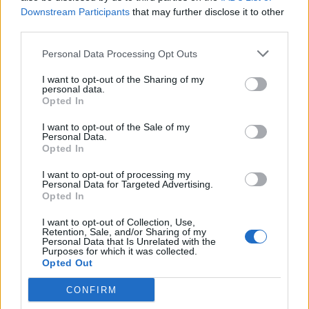
Vám chybné rozhodnutia Barana. Baran si nedá čas na
Downstream Participants
that may further disclose it to other
third parties.
to, aby zvážil,
aké budú dôsledky rozhodnutia.
Nemajú
náležitú ohľaduplnosť, jednoducho robia to, čo chcú, a
Personal Data Processing Opt Outs
kedy chcú.
I want to opt-out of the Sharing of my
personal data.
Opted In
4. Blíženci
Vzhľadom k tomu, ako je známe, že Blíženca tvorí
I want to opt-out of the Sale of my
Personal Data.
dvojitá myseľ. Rozhodovanie je pre nich teda veľmi
Opted In
náročným úkonom. Nechcú nad rozhodnutím
I want to opt-out of processing my
premýšľať – je to nudné, takže majú sklony k tomu, že
Personal Data for Targeted Advertising.
robia unáhlené rozhodnutia, aby sa bleskom
Opted In
premiestnili do niečoho zaujímavejšieho. Blíženci sa
I want to opt-out of Collection, Use,
nezaoberajú detailami, ktoré im môžu načrtnúť, či je ich
Retention, Sale, and/or Sharing of my
Personal Data that Is Unrelated with the
rozhodnutie rozumné.
Purposes for which it was collected.
Opted Out
5. Ryby
CONFIRM
Existujú chvíle, keď sa Ryby jednoducho nechcú ničím