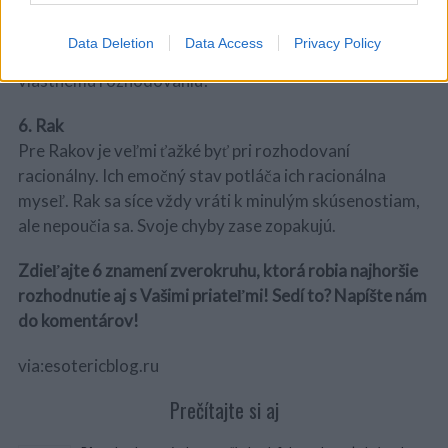
zaoberať, a to je to,
čo ich zvádza k tomu, aby urobili
sebecké a
zlé rozhodnutie. Ryby často sledujú
Data Deletion
Data Access
Privacy Policy
spoločnosť, aby získali nejaké pomocné indície k
vlastnému rozhodovaniu!
6. Rak
Pre Rakov je veľmi ťažké byť pri rozhodovaní
racionálny. Ich emočný stav potláča ich racionálna
myseľ. Rak sa síce vždy vráti k minulým skúsenostiam,
ale nepoučia sa. Svoje chyby zase zopakujú.
Zdieľajte 6 znamení zverokruhu, ktorá robia najhoršie
rozhodnutie aj s Vašimi priateľmi! Sedí to? Napíšte nám
do komentárov!
via:esotericblog.ru
Prečítajte si aj