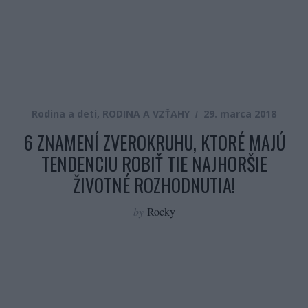
Rodina a deti
,
RODINA A VZŤAHY
29. marca 2018
6 ZNAMENÍ ZVEROKRUHU, KTORÉ MAJÚ
TENDENCIU ROBIŤ TIE NAJHORŠIE
ŽIVOTNÉ ROZHODNUTIA!
by
Rocky