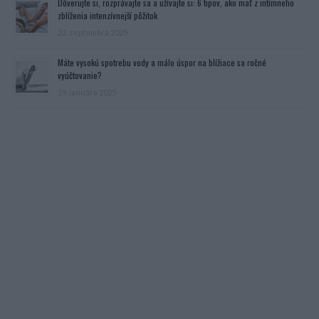
Dôverujte si, rozprávajte sa a užívajte si: 6 tipov, ako mať z intímneho
zblíženia intenzívnejší pôžitok
22. septembra 2025
Máte vysokú spotrebu vody a málo úspor na blížiace sa ročné
vyúčtovanie?
29. januára 2025