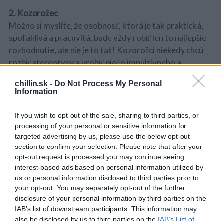
2. Kozorožec
Možno si myslíte, že osobnosť, ktorá je tak praktická,
spoľahlivá a pracovitá, bude vždy robiť len to najlepšie
rozhodnutie, ale nie je to tak! Kozorožci niekedy chcú
rozbiť stereotypy a urobiť niečo impulzívneho a
neplánovaného, ​​čo následne vedie k maléru.
chillin.sk -
Do Not Process My Personal
Information
S
Kozorožci tiež zle rozhodujú aj v sexuálnej oblasti. Majú
e
svoju divokú stránku, a keď chcú sex, je
a
If you wish to opt-out of the sale, sharing to third parties, or
pravdepodobné, že vybuchnú a urobia niečo úplne
r
processing of your personal or sensitive information for
c
neočakávané,
napríklad sa uchýlia k neformálnym
targeted advertising by us, please use the below opt-out
h
sexuálnym kontaktom
. Malo by však byť poznamenané,
section to confirm your selection. Please note that after your
f
opt-out request is processed you may continue seeing
že neskôr Kozorožci pochopia, že sa zle rozhodli a
o
interest-based ads based on personal information utilized by
veľmi ľutujú.
r
us or personal information disclosed to third parties prior to
:
your opt-out. You may separately opt-out of the further
3. Baran
disclosure of your personal information by third parties on the
Baran je veľmi impulzívny a netrpezlivý. Keď spočítate
IAB’s list of downstream participants. This information may
netrpezlivosť, sklon k riskovaniu a spontánnosť, vyjdú
also be disclosed by us to third parties on the
IAB’s List of