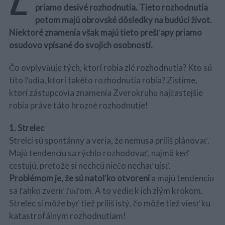
priamo desivé rozhodnutia. Tieto rozhodnutia
potom majú obrovské dôsledky na budúci život.
Niektoré znamenia však majú tieto prešľapy priamo
osudovo vpísané do svojich osobností.
Čo ovplyvňuje tých, ktorí robia zlé rozhodnutia? Kto sú
títo ľudia, ktorí takéto rozhodnutia robia? Zistíme,
ktorí zástupcovia znamenia Zverokruhu najčastejšie
robia práve táto hrozné rozhodnutie!
1. Strelec
Strelci sú spontánny a veria, že nemusa príliš plánovať.
Majú tendenciu sa rýchlo rozhodovať, najmä keď
cestujú, pretože si nechcú niečo nechať ujsť.
Problémom je, že sú natoľko otvorení
a majú tendenciu
sa ľahko zveriť ľuďom. A to vedie k ich zlým krokom.
Strelec si môže byť tiež príliš istý, čo môže tiež viesť ku
katastrofálnym rozhodnutiam!