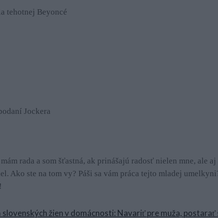
ia tehotnej Beyoncé
podaní Jockera
mám rada a som šťastná, ak prinášajú radosť nielen mne, ale a
l. Ako ste na tom vy? Páši sa vám práca tejto mladej umelkyni
!
slovenských žien v domácnosti: Navariť pre muža, postarať sa