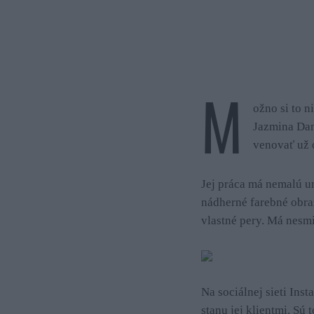
M
ožno si to 
Jazmina Dan
venovať už o
Jej práca má nemalú um
nádherné farebné obraz
vlastné pery. Má nesmi
Na sociálnej sieti Ins
stanu jej klientmi. Sú