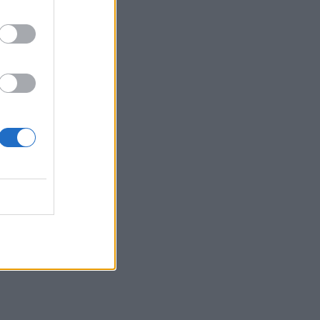
zbytočné, no snažím
aždý umelec má takýto
a o celej svojej práci.