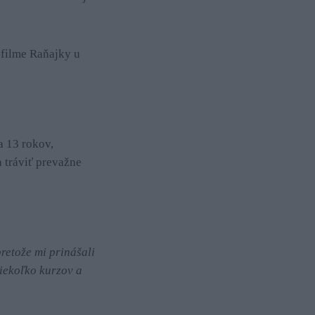
 filme Raňajky u
a 13 rokov,
 tráviť prevažne
retože mi prinášali
iekoľko kurzov a