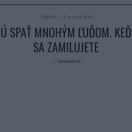
ZÁBAVA
7. marca 2018
JÚ SPAŤ MNOHÝM ĽUĎOM. KEĎ 
SA ZAMILUJETE
by
Simonidessa