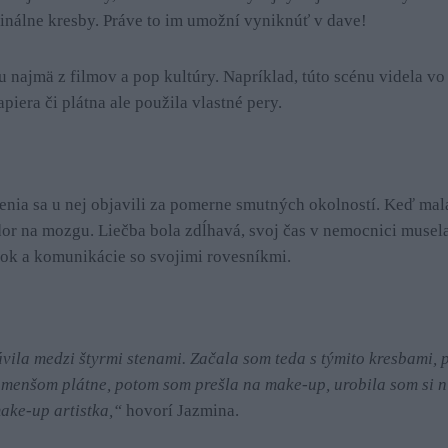
ginálne kresby. Práve to im umožní vyniknúť v dave!
u najmä z filmov a pop kultúry. Napríklad, túto scénu videla vo
piera či plátna ale použila vlastné pery.
enia sa u nej objavili za pomerne smutných okolností. Keď mal
dor na mozgu. Liečba bola zdĺhavá, svoj čas v nemocnici musela
ok a komunikácie so svojimi rovesníkmi.
vila medzi štyrmi stenami. Začala som teda s týmito kresbami, p
 menšom plátne, potom som prešla na make-up, urobila som si n
ake-up artistka,“
hovorí Jazmina.