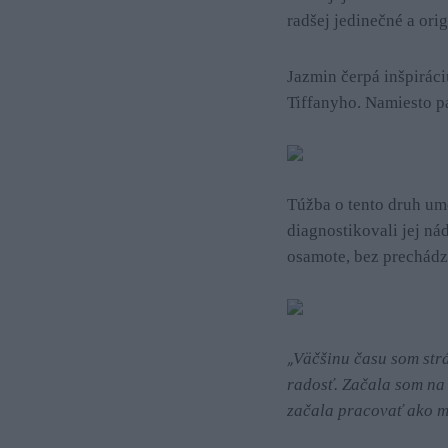
radšej jedinečné a ori
Jazmin čerpá inšpiráci
Tiffanyho. Namiesto pa
Túžba o tento druh um
diagnostikovali jej ná
osamote, bez prechádz
„
Väčšinu času som strá
radosť. Začala som na
začala pracovať ako m