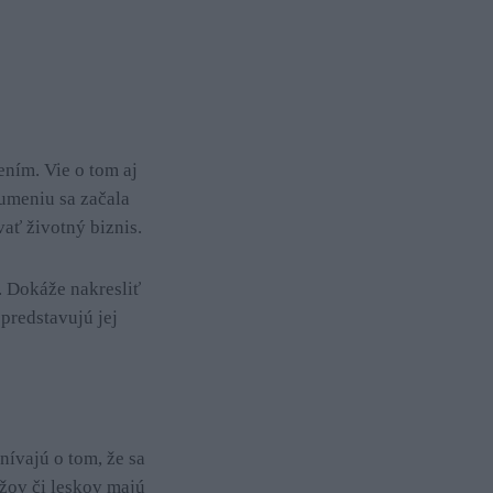
ním. Vie o tom aj
umeniu sa začala
ať životný biznis.
. Dokáže nakresliť
 predstavujú jej
nívajú o tom, že sa
úžov či leskov majú