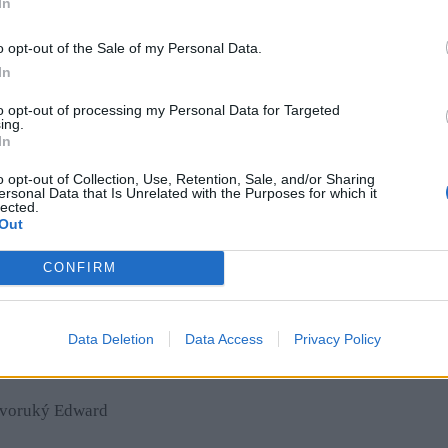
In
o opt-out of the Sale of my Personal Data.
 s mojím výsledkom. Potom mám pocit, že sú moje nápady už 
In
 neuvidím, že je to úplne podľa mojich predstáv. Myslím, že k
a a znova, kým nedosiahnu ideálny výsledkom,“ hovorí vizážistk
to opt-out of processing my Personal Data for Targeted
ing.
In
irovaný trilerom Čeľuste
o opt-out of Collection, Use, Retention, Sale, and/or Sharing
ersonal Data that Is Unrelated with the Purposes for which it
lected.
Out
í kráľ, Jazmina nevidí prekážky
CONFIRM
Data Deletion
Data Access
Privacy Policy
ovoruký Edward