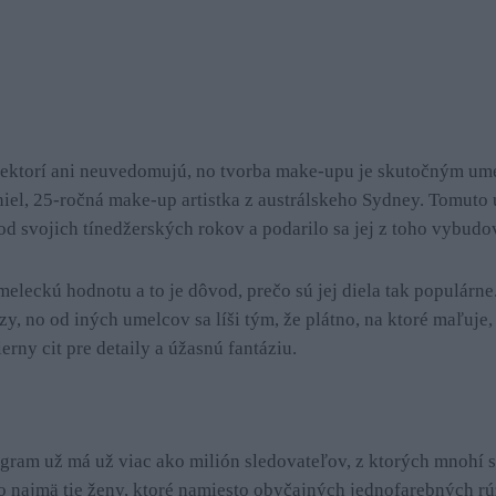
niektorí ani neuvedomujú, no tvorba make-upu je skutočným ume
iel, 25-ročná make-up artistka z austrálskeho Sydney. Tomuto 
d svojich tínedžerských rokov a podarilo sa jej z toho vybudov
eleckú hodnotu a to je dôvod, prečo sú jej diela tak populárne
y, no od iných umelcov sa líši tým, že plátno, na ktoré maľuje,
erny cit pre detaily a úžasnú fantáziu.
tagram už má už viac ako milión sledovateľov, z ktorých mnohí s
 to najmä tie ženy, ktoré namiesto obyčajných jednofarebných r