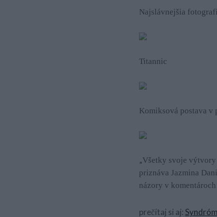
Najslávnejšia fotograf
Titannic
Komiksová postava v 
„
Všetky svoje výtvory 
priznáva Jazmina Danie
názory v komentároch
prečítaj si aj:
Syndróm 