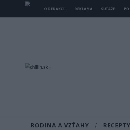
O REDAKCII
REKLAMA
SÚŤAŽE
PO
RODINA A VZŤAHY
RECEPT