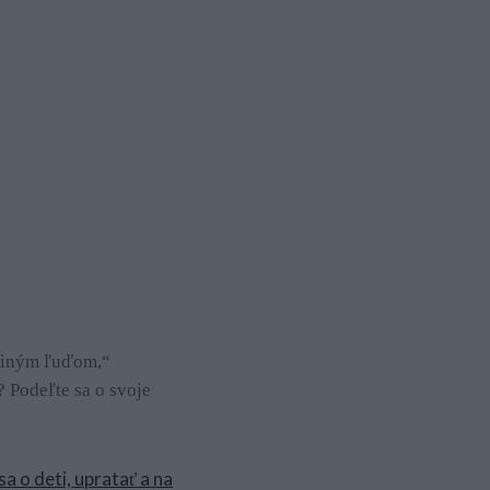
j iným ľuďom,“
? Podeľte sa o svoje
 o deti, upratať a na