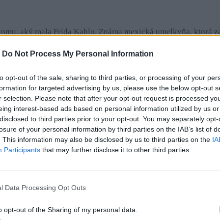
 tomu, aký mala Frida Kahlo. Známa mexická umelkyňa, ktorá z
ode, kvôli ktorej bola pripútaná k posteli s početnými zraneni
-
Do Not Process My Personal Information
to opt-out of the sale, sharing to third parties, or processing of your per
formation for targeted advertising by us, please use the below opt-out s
 operáciu na odstránenie nádoru. Stalo sa to práve v tom obdob
r selection. Please note that after your opt-out request is processed y
a maliarske plátno. Umenie maľovania na ústa mi prináša nesmi
eing interest-based ads based on personal information utilized by us or
disclosed to third parties prior to your opt-out. You may separately opt-
 príjemnú a upokojujúcu činnosť, tvrdí umelkyňa.
losure of your personal information by third parties on the IAB’s list of
. This information may also be disclosed by us to third parties on the
IA
Participants
that may further disclose it to other third parties.
pracovať na komplikovanejších výtvoroch, čo si vyžadovalo aj
onca niekoľkokrát prerábala ten istý obrázok, len preto, aby ho
l Data Processing Opt Outs
o opt-out of the Sharing of my personal data.