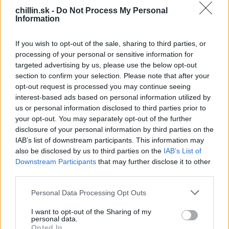
Až 40% hráčov tenisu sú ľaváci.
chillin.sk -
Do Not Process My Personal
Information
Posledný americký prezident bol ľavák.
S
e
If you wish to opt-out of the sale, sharing to third parties, or
Z vysokoškolákov ľavákov zbohatlo 26% viac ako
a
processing of your personal or sensitive information for
pravákov.
r
targeted advertising by us, please use the below opt-out
c
section to confirm your selection. Please note that after your
h
Dozrievajú neskôršie.
opt-out request is processed you may continue seeing
f
interest-based ads based on personal information utilized by
o
U ľavákov je o 3% väčšia šanca na alkoholizmus.
us or personal information disclosed to third parties prior to
r
your opt-out. You may separately opt-out of the further
:
disclosure of your personal information by third parties on the
IAB’s list of downstream participants. This information may
also be disclosed by us to third parties on the
IAB’s List of
Polovica mačiek a myší sú ľaváci.
Downstream Participants
that may further disclose it to other
third parties.
Najdlšie slovo ktoré vie ľavák napísať na klávesnici po
anglicky je: (
sweater (pulóver), dress (šaty), tesserae
Personal Data Processing Opt Outs
(mozaika), decades (dekáda
).
I want to opt-out of the Sharing of my
personal data.
Medzi astronautami Apollo bol zo 4-roch ľudí jeden
Opted In