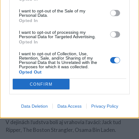
ľavák.
I want to opt-out of the Sale of my
Personal Data.
Štúdie ukázali že ľaváci si viac cenia dobrodružstvá a
Opted In
oveľa skôr sa rozčúlia ako praváci.
I want to opt-out of processing my
Personal Data for Targeted Advertising.
Štúdie ukázali aj to že ľaváci sú lepší v matematike,
v
Opted In
stavebníctve, lepšie sa orientujú ale vo výrečnosti sú
I want to opt-out of Collection, Use,
slabší.
Retention, Sale, and/or Sharing of my
Personal Data that Is Unrelated with the
Purposes for which it was collected.
Deň ľavákov je 13-tého apríla.
Opted Out
Dávno bol ľavák hodnotený negatívne, boli
CONFIRM
priraďovaný ku zvykom, zlým veciam, nervovým
ochoreniam. Nakoniec sa ukázalo že ľaváci sú kreatívni
Data Deletion
Data Access
Privacy Policy
a rozumejú hudbe.
V dejinách ľudstva boli aj vrahovia ľaváci:
Jack tud
Ripper, The Boston Strangler, Osama Bin Laden.