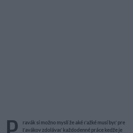
P
ravák si možno myslí že aké ťažké musí byť pre
ľavákov zdolávať každodenné práce kedže je