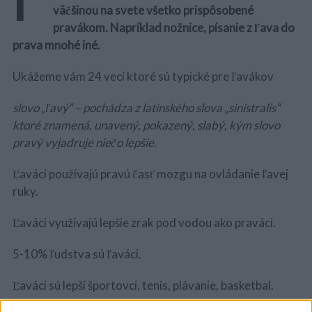
väčšinou na svete všetko prispôsobené
pravákom. Napríklad nožnice, písanie z ľava do
prava mnohé iné.
Ukážeme vám 24 vecí ktoré sú typické pre ľavákov
slovo „ľavý“ – pochádza z latinského slova „sinistralis“
ktoré znamená, unavený, pokazený, slabý, kým slovo
pravý vyjadruje niečo lepšie.
Ľaváci používajú pravú časť mozgu na ovládanie ľavej
ruky.
Ľaváci využívajú lepšie zrak pod vodou ako praváci.
5-10% ľudstva sú ľaváci.
Ľaváci sú lepší športovci, tenis, plávanie, basketbal.