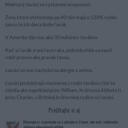
Niektorý ľaváci sú vystavení nespavosti.
Ženy ktoré otehotnejú po 40-tke majú o 128% vyššiu
šancu že ich dieťa bude ľavák.
V Amerike žije viac ako 30 miliónov ľavákov.
Keď si ľavák zraní ľavú ruku, jednoduchšie sa naučí
robiť pravou ako pravák ľavou.
Ľaváci sú viac nachylní na alergie a astmu.
Ľaváci pochádzajú viacmenej z rodín ľavákov čiže to
zdedia ako napríklad princ William, Kráľovná Alžbeta II,
princ Charles, v Britskej kráľovskej rodine sú ľaváci.
Prečítajte si aj
Dôverujte si, rozprávajte sa a užívajte si: 6 tipov, ako mať z intímneho
zblíženia intenzívnejší pôžitok