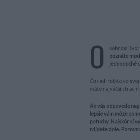
O
sobnosť tvorí
poznáte model
jednoduché o
Čo radi robíte vo svo
máte najväčší strach?
Ak vás odpovede napad
lepšie vám môže pomôc
potuchy. Najskôr si v
nájdete dole. Porovnaj