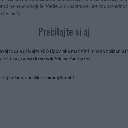
tálne neuspokojuje. Vedie vás váš zmysel pre zodpovednosť. 
a bezpečia.
Prečítajte si aj
ajte si: 6 tipov, ako mať z intímneho zblíženia intenzívnejší pôžitok
u vody a málo úspor na blížiace sa ročné vyúčtovanie?