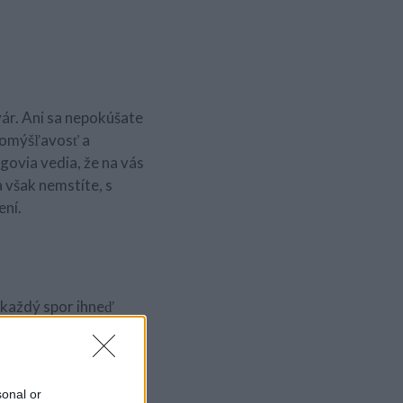
vár. Ani sa nepokúšate
domýšľavosť a
egovia vedia, že na vás
a však nemstíte, s
ení.
 každý spor ihneď
 milí a láskaví,
acno lichotíte,
 ste veľmi obľúbený.
sonal or