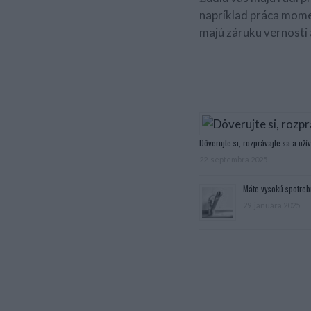
napríklad práca momen
majú záruku vernosti 
Dôverujte si, rozprávajte sa a užív
22. septembra 2025
Máte vysokú spotreb
29. januára 2025