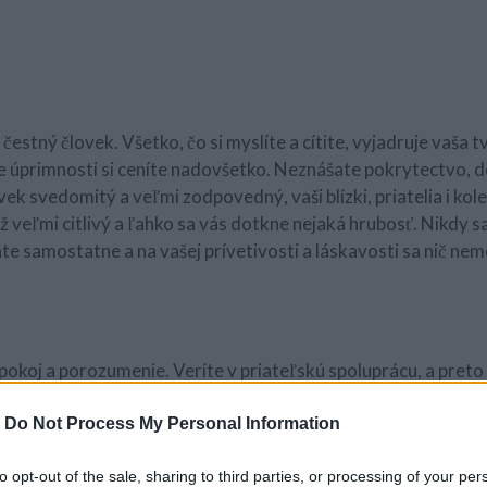
estný človek. Všetko, čo si myslíte a cítite, vyjadruje vaša t
že úprimnosti si ceníte nadovšetko. Neznášate pokrytectvo, 
vek svedomitý a veľmi zodpovedný, vaši blízki, priatelia i kol
ež veľmi citlivý a ľahko sa vás dotkne nejaká hrubosť. Nikdy s
e samostatne a na vašej prívetivosti a láskavosti sa nič nem
pokoj a porozumenie. Veríte v priateľskú spoluprácu, a preto
hovoria mierotvorca a je to oprávnené. Vo vzťahu s ľuďmi ste
aždému viete povedať niečo, čo ho poteší. To neznamená, že l
-
Do Not Process My Personal Information
te. Je potrebné zvlášť zdôrazňovať, že vás ľudia majú radi a
to opt-out of the sale, sharing to third parties, or processing of your per