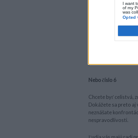
I want t
of my P
was col
Nebo číslo 5
Opted 
Neponáhľate otvárať v
dobre poznáte a viete
Ste však veľmi pozorní
nevnucujete. Prebúdzat
povšimnutia.
Nebo číslo 6
Chcete byť celistvá, z
Dokážete sa preto aj v
neznášate konfrontácie
nespravodlivosti.
Ľudia vás majú radi pr