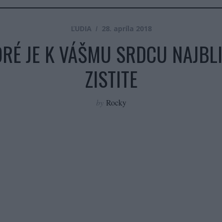
ĽUDIA
28. apríla 2018
ORÉ JE K VÁŠMU SRDCU NAJBLI
ZISTITE
by
Rocky