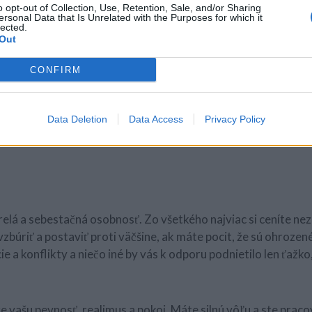
o opt-out of Collection, Use, Retention, Sale, and/or Sharing
ersonal Data that Is Unrelated with the Purposes for which it
lected.
Out
CONFIRM
lastnú dušu každému. Vašu dôveru si zaslúžia len jednotlivci
 o tom, že im môžete dôverovať. Ste zdržanliví, svoje city n
, všímaví a vnímaví a viete dať najavo účasť, pochopenie i súc
Data Deletion
Data Access
Privacy Policy
e v nich záujem o prostredie, v ktorom žijú a ľudí, ktoré by 
relá a sebestačná osobnosť. Zo všetkého najviac si ceníte nez
zbúriť a postaviť proti väčšine, ak máte pocit, že sú ohrozen
 a konflikty a niečo iné by vás k odporu podnietilo len ťažko
e vašu pevnosť, realimus a pokoj. Máte silnú vôľu a ste pracov