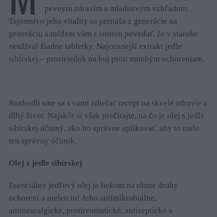
pevným zdravím a mladistvým vzhľadom.
Tajomstvo jeho vitality sa prenáša z generácie na
generáciu a môžem vám s istotou povedať, že v starobe
neužíval žiadne tabletky. Najcennejší extrakt jedle
sibírskej – prostriedok na boj proti mnohým ochoreniam.
Rozhodli sme sa s vami zdieľať recept na skvelé zdravie a
dlhý život. Najskôr si však prečítajte, na čo je olej s jedle
sibírskej účinný, ako ho správne aplikovať, aby to malo
ten správny účinok.
Olej z jedle sibírskej
Esenciálny jedľový olej je liekom na rôzne druhy
ochorení a nielen to! Jeho antimikrobiálne,
antineuralgické, protireumatické, antiseptické a