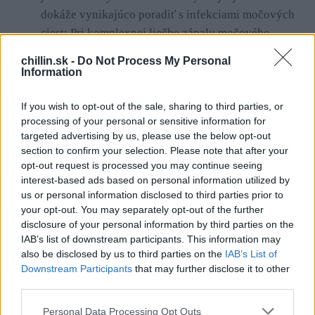
a
dokáže vynikajúco poradiť s infekciami močových
r
ciest: Pri komplexnej liečbe zápalu močového
c
mechúra alebo prostaty sa vykúpte v teplej vode, do
h
chillin.sk -
Do Not Process My Personal
f
ktorej ste najskôr pridali 10-15 liečivých kvapiek
Information
o
oleja.
r
Zranenia
Vďaka svojim dezinfekčným,
If you wish to opt-out of the sale, sharing to third parties, or
:
processing of your personal or sensitive information for
baktericídnym a protizápalovým vlastnostiam je
targeted advertising by us, please use the below opt-out
široko používaný na ošetrovanie modrín a iných
section to confirm your selection. Please note that after your
mechanických poranení. Olej prispieva k rýchlemu
opt-out request is processed you may continue seeing
hojeniu a taktiež čistí postihnuté oblasti kože.
interest-based ads based on personal information utilized by
us or personal information disclosed to third parties prior to
Okrem toho, jedľový olej efektívne bojuje proti
your opt-out. You may separately opt-out of the further
plesňovým infekciám nôh – v tomto prípade je
disclosure of your personal information by third parties on the
lepšie použiť ho vo forme obkladov alebo kúpeľov.
IAB’s list of downstream participants. This information may
Zdravé oči
Šedý zákal a množstvo ďalších
also be disclosed by us to third parties on the
IAB’s List of
Downstream Participants
that may further disclose it to other
degeneratívnych ochorení orgánov zraku sa spája s
third parties.
prítomnosťou voľných radikálov v tele. Olej z jedle
je efektívny antioxidant, ktorý pomáha
Personal Data Processing Opt Outs