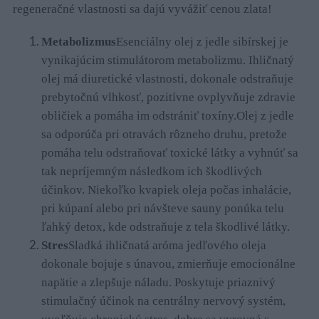
regeneračné vlastnosti sa dajú vyvážiť cenou zlata!
Metabolizmus
Esenciálny olej z jedle sibírskej je
vynikajúcim stimulátorom metabolizmu. Ihličnatý
olej má diuretické vlastnosti, dokonale odstraňuje
prebytočnú vlhkosť, pozitívne ovplyvňuje zdravie
obličiek a pomáha im odstrániť toxíny.
Olej z jedle
sa odporúča pri otravách rôzneho druhu, pretože
pomáha telu odstraňovať toxické látky a vyhnúť sa
tak nepríjemným následkom ich škodlivých
účinkov. Niekoľko kvapiek oleja počas inhalácie,
pri kúpaní alebo pri návšteve sauny ponúka telu
ľahký detox, kde odstraňuje z tela škodlivé látky.
Stres
Sladká ihličnatá aróma jedľového oleja
dokonale bojuje s únavou, zmierňuje emocionálne
napätie a zlepšuje náladu. Poskytuje priaznivý
stimulačný účinok na centrálny nervový systém,