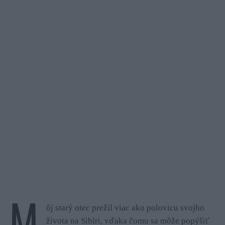
M
ôj starý otec prežil viac ako polovicu svojho
života na Sibíri, vďaka čomu sa môže popýšiť