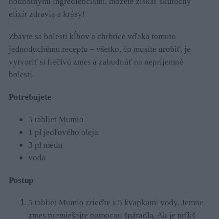
hodnotnými ingredienciami, môžete získať skutočný
elixír zdravia a krásy!
Zbavte sa bolesti kĺbov a chrbtice vďaka tomuto
jednoduchému receptu – všetko, čo musíte urobiť, je
vytvoriť si liečivú zmes a zabudnúť na nepríjemné
bolesti.
Potrebujete
5 tabliet Mumio
1 pl jedľového oleja
3 pl medu
voda
Postup
5 tabliet Mumio zrieďte s 5 kvapkami vody. Jemne
zmes premiešajte pomocou špáradla. Ak je príliš