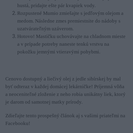
hustá, pridajte ešte pár kvapiek vody.
Rozpustené Mumio zmiešajte s jedľovým olejom a
medom. Následne zmes premiestnite do nádoby s
uzatvárateľným uzáverom.
Hotovo! Mastičku uchovávajte na chladnom mieste
a v prípade potreby naneste tenkú vrstvu na
pokožku jemnými vtieravými pohybmi.
Cenovo dostupný a liečivý olej z jedle sibírskej by mal
byť odteraz v každej domácej lekárničke! Príjemná vôňa
a neoceniteľné zloženie z neho robia unikátny liek, ktorý
je darom od samotnej matky prírody.
Zdieľajte tento prospešný článok aj s vašimi priateľmi na
Facebooku!