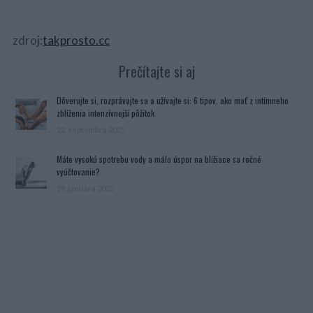
zdroj:
takprosto.cc
Prečítajte si aj
Dôverujte si, rozprávajte sa a užívajte si: 6 tipov, ako mať z intímneho
zblíženia intenzívnejší pôžitok
22. septembra 2025
Máte vysokú spotrebu vody a málo úspor na blížiace sa ročné
vyúčtovanie?
29. januára 2025