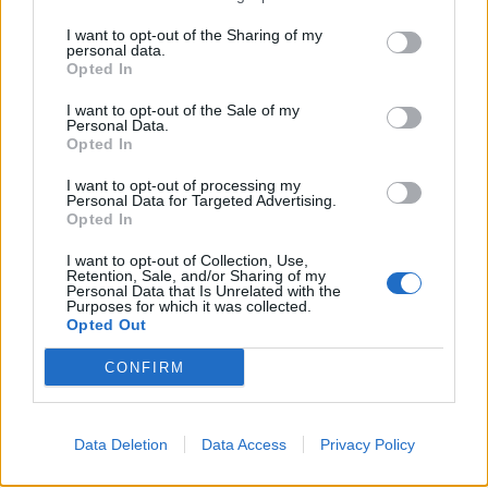
neutralizovať tieto radikály a vyrovnáva sa s
I want to opt-out of the Sharing of my
problémami očí omnoho rýchlejšie a efektívnejšie.
personal data.
Opted In
Starostlivosť o pleť
Olej je ideálny na liečbu
abscesov, furunkulózy či akné. Esenciálny olej
I want to opt-out of the Sale of my
Personal Data.
dokonale zvláda opuchy, účinne bojuje s vráskami,
Opted In
ochabnutosťou, má výrazný liftingový efekt a
omladzuje zvädnutú pokožku.
Na kozmetické účely
I want to opt-out of processing my
Personal Data for Targeted Advertising.
odporúčame používať 2-3 kvapky oleja na
Opted In
masírovanie postihnutých oblastí. Mimochodom,
I want to opt-out of Collection, Use,
olej z jedle je efektívnym pomocníkom pri
Retention, Sale, and/or Sharing of my
Personal Data that Is Unrelated with the
nadmernom potení a liečbe dermatózy chodidiel.
Purposes for which it was collected.
Opted Out
Užitočným vlastnostiam oleja sa dokáže vyrovnať len
CONFIRM
máločo. Ide o skvelý prírodný extrakt, ktorý je schopný
človeku dať zdravie a krásu bez toho, aby za to musel
obrovské peniaze či vynaložiť nadmerné úsilie. Ak si
Data Deletion
Data Access
Privacy Policy
tento cenný olej zmiešate s niekoľkými rovnako