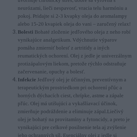
uvoľňuje chronický stres, dobre sa vyrovná s
neurózami, lieči nespavosť, vracia telu harmóniu a
pokoj. Pridajte si 2-3 kvapky oleja do aromalampy
alebo 15-20 kvapiek oleja do vani – zaručený relax!
Bolesti
Bohaté zloženie jedľového oleja z neho robí
vynikajúce analgetikum. Vdýchnutie výparov
pomáha zmierniť bolesť z artritídy a iných
reumatických ochorení. Olej z jedle je univerzálnym
protizápalovým liekom, pretože rýchlo odstraňuje
začervenanie, opuchy a bolesť.
Infekcie
Jedľový olej je účinným, preventívnym a
terapeutickým prostriedkom pri ochorení pľúc a
horných dýchacích ciest, chrípke, astme a zápale
pľúc. Olej má utišujúci a vykašliavací účinok,
zmierňuje podráždenie a eliminuje zápal.
Liečivý
olej je bohatý na provitamíny a fytoncidy, a preto je
vynikajúci pre celkové posilnenie tela aj zvýšenie
S
jeho ochranných síl. Esenciálny olej z jedle si
e