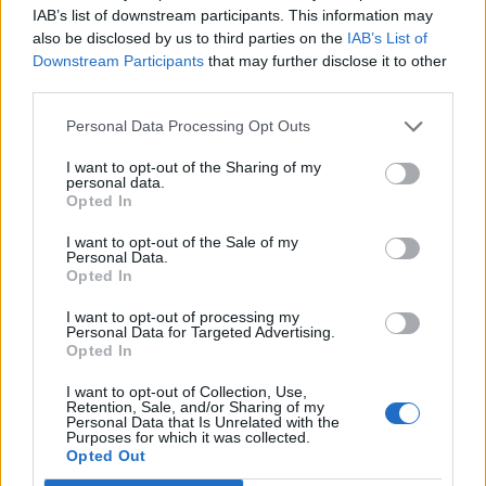
r
eur a doklady
. Policajti zo stanice zavolali mužovi
IAB’s list of downstream participants. This information may
:
also be disclosed by us to third parties on the
IAB’s List of
vd’aka dokladom a ten si o pár minút prišiel vyzdvihnúť
Downstream Participants
that may further disclose it to other
veci, ktoré stratil.
third parties.
Aj ked’ tam dievčatá ostali počkať na Jaroslava, peniaze
Personal Data Processing Opt Outs
ako pod’akovanie si od neho nevzali. Polícia Slovenskej
I want to opt-out of the Sharing of my
republiky na svojom Facebooku skonštatovala, že im
personal data.
Jaroslav pri preberaní straty vrúcne pod’akoval.
Opted In
Nezabudnite, že ak nájdete stratené peniaze, určite by
I want to opt-out of the Sale of my
ste ich mali odniesť na políciu, pretože za zatajenie
Personal Data.
Opted In
takéhoto nálezu môžete skončiť vo väzení.
I want to opt-out of processing my
https://www.facebook.com/policiaslovakia/photos/a.1
Personal Data for Targeted Advertising.
Opted In
522428691120681/2204285492934994/?
type=3&theater
I want to opt-out of Collection, Use,
Retention, Sale, and/or Sharing of my
Personal Data that Is Unrelated with the
Purposes for which it was collected.
Opted Out