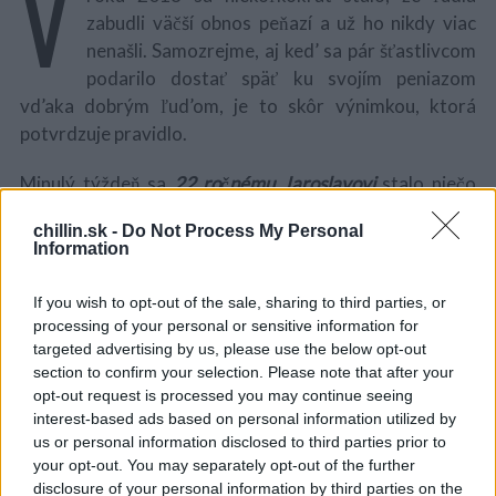
V
zabudli väčší obnos peňazí a už ho nikdy viac
nenašli. Samozrejme, aj ked’ sa pár šťastlivcom
podarilo dostať späť ku svojím peniazom
vd’aka dobrým ľud’om, je to skôr výnimkou, ktorá
potvrdzuje pravidlo.
Minulý týždeň sa
22 ročnému Jaroslavovi
stalo niečo
podobné. Ked’ nastupoval do auta, svoju tašku zabudol
chillin.sk -
Do Not Process My Personal
na streche auta. Po tom, ako vyrazil z mesta Senica, si
Information
na peňaženku spomenul a zistil, že ju nemá pri sebe. V
tom momente si uvedomil, že ju dal na strechu. Ked’že
If you wish to opt-out of the sale, sharing to third parties, or
mu bolo jasné, že sa počas jazdy musela zošmyknúť z
S
processing of your personal or sensitive information for
e
auta, vydal sa po rovnakej trase späť.
targeted advertising by us, please use the below opt-out
a
section to confirm your selection. Please note that after your
r
opt-out request is processed you may continue seeing
Na rovnakej trase však tašku už nenašiel. Medzičasom
c
interest-based ads based on personal information utilized by
popri ceste ktorou Jaroslav prechádzal, sa prechádzali
h
us or personal information disclosed to third parties prior to
aj dve dievčatá, Eva a Natália. Neváhali a ihned’ sa
f
your opt-out. You may separately opt-out of the further
o
rozhodli tašku odniesť na políciu, pretože v nej našli
605
disclosure of your personal information by third parties on the