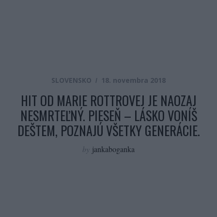
SLOVENSKO
18. novembra 2018
HIT OD MARIE ROTTROVEJ JE NAOZAJ
NESMRTEĽNÝ. PIESEŇ – LÁSKO VONÍŠ
DEŠTEM, POZNAJÚ VŠETKY GENERÁCIE.
by
jankaboganka