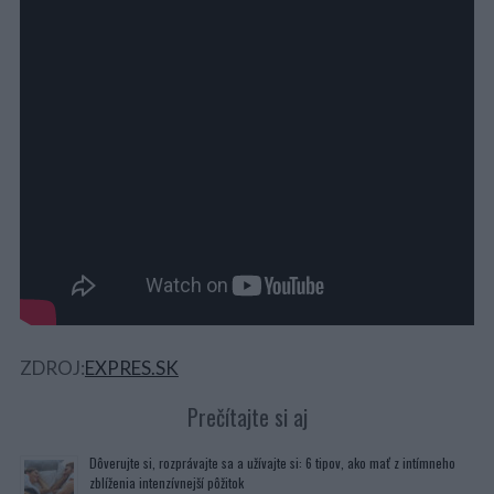
ZDROJ:
EXPRES.SK
Prečítajte si aj
Dôverujte si, rozprávajte sa a užívajte si: 6 tipov, ako mať z intímneho
zblíženia intenzívnejší pôžitok