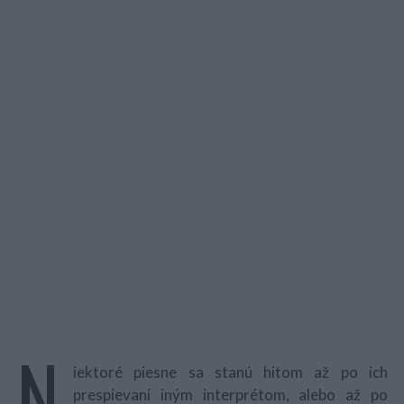
N
iektoré piesne sa stanú hitom až po ich
prespievaní iným interprétom, alebo až po