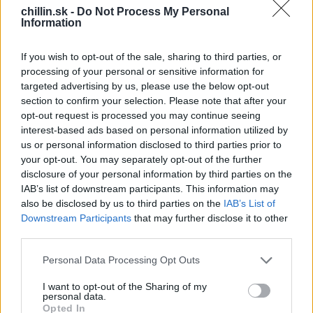
dodal krásnej piesni romantický a nostalgický nádych.
chillin.sk -
Do Not Process My Personal
Žiaľ, Black Sabbath sa o tomto hite nikdy nedozvedel.
Information
S
Vypočujte si verziu od Marie Rottrovej:
e
If you wish to opt-out of the sale, sharing to third parties, or
a
processing of your personal or sensitive information for
r
targeted advertising by us, please use the below opt-out
c
section to confirm your selection. Please note that after your
h
opt-out request is processed you may continue seeing
f
interest-based ads based on personal information utilized by
o
us or personal information disclosed to third parties prior to
r
your opt-out. You may separately opt-out of the further
:
disclosure of your personal information by third parties on the
IAB’s list of downstream participants. This information may
also be disclosed by us to third parties on the
IAB’s List of
Downstream Participants
that may further disclose it to other
third parties.
Personal Data Processing Opt Outs
I want to opt-out of the Sharing of my
personal data.
Opted In