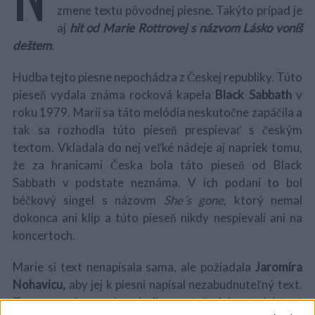
zmene textu pôvodnej piesne. Takýto prípad je
aj
hit od Marie Rottrovej s názvom Lásko voníš
deštem
.
Hudba tejto piesne nepochádza z Českej republiky. Túto
pieseň vydala známa rocková kapela
Black Sabbath
v
roku 1979. Marii sa táto melódia neskutočne zapáčila a
tak sa rozhodla túto pieseň prespievať s českým
textom. Vkladala do nej veľké nádeje aj napriek tomu,
že za hranicami Česka bola táto pieseň od Black
Sabbath v podstate neznáma. V ich podaní to bol
béčkový singel s názovm
She´s gone,
ktorý nemal
dokonca ani klip a túto pieseň nikdy nespievali ani na
koncertoch.
Marie si text nenapísala sama, ale požiadala
Jaromíra
Nohavicu,
aby jej k piesni napísal nezabudnuteľný text.
To sa mu aj naozaj podarilo, pretože jeho český text