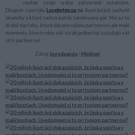
nechať svoje srdce zatvorené ostatným.
Dizajnér z portálu
Lovebytes.us
na
ilustráciách zachytil
okamihy s ktoré zažíva každý zamilovaný pár. Nie sú to
drahé darčeky, ktoré dávate vášmu partnerovi ale malé
momenty, ktoré robia váš vzťah jedinečný a utužujú váš
cit k partnerovi.
Zdroj:
boredpanda
/
Minikiwi