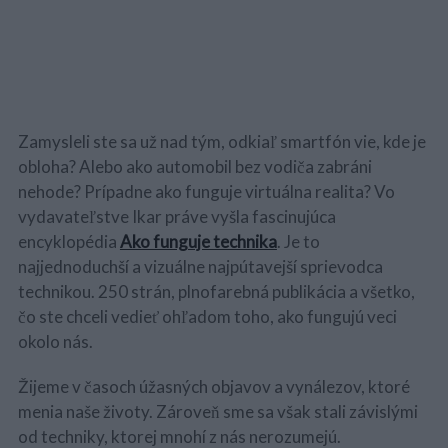
Zamysleli ste sa už nad tým, odkiaľ smartfón vie, kde je
obloha? Alebo ako automobil bez vodiča zabráni
nehode? Prípadne ako funguje virtuálna realita? Vo
vydavateľstve Ikar práve vyšla fascinujúca
encyklopédia
Ako funguje technika
. Je to
najjednoduchší a vizuálne najpútavejší sprievodca
technikou. 250 strán, plnofarebná publikácia a všetko,
čo ste chceli vedieť ohľadom toho, ako fungujú veci
okolo nás.
Žijeme v časoch úžasných objavov a vynálezov, ktoré
menia naše životy. Zároveň sme sa však stali závislými
od techniky, ktorej mnohí z nás nerozumejú.