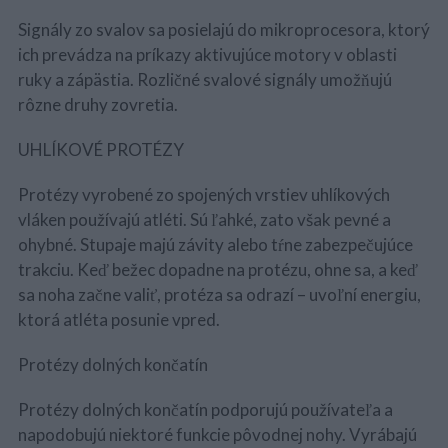
Signály zo svalov sa posielajú do mikroprocesora, ktorý
ich prevádza na príkazy aktivujúce motory v oblasti
ruky a zápästia. Rozličné svalové signály umožňujú
rôzne druhy zovretia.
UHLÍKOVÉ PROTÉZY
Protézy vyrobené zo spojených vrstiev uhlíkových
vláken používajú atléti. Sú ľahké, zato však pevné a
ohybné. Stupaje majú závity alebo tŕne zabezpečujúce
trakciu. Keď bežec dopadne na protézu, ohne sa, a keď
sa noha začne valiť, protéza sa odrazí – uvoľní energiu,
ktorá atléta posunie vpred.
Protézy dolných končatín
Protézy dolných končatín podporujú používateľa a
napodobujú niektoré funkcie pôvodnej nohy. Vyrábajú