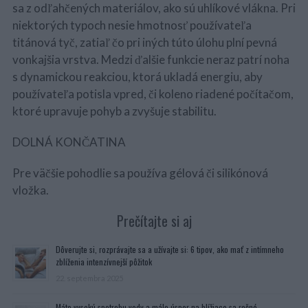
sa z odľahčených materiálov, ako sú uhlíkové vlákna. Pri
niektorých typoch nesie hmotnosť používateľa
titánová tyč, zatiaľ čo pri iných túto úlohu plní pevná
vonkajšia vrstva. Medzi ďalšie funkcie neraz patrí noha
s dynamickou reakciou, ktorá ukladá energiu, aby
používateľa potisla vpred, či koleno riadené počítačom,
ktoré upravuje pohyb a zvyšuje stabilitu.
DOLNÁ KONČATINA
Pre väčšie pohodlie sa používa gélová či silikónová
vložka.
Prečítajte si aj
Dôverujte si, rozprávajte sa a užívajte si: 6 tipov, ako mať z intímneho
zblíženia intenzívnejší pôžitok
22. septembra 2025
Máte vysokú spotrebu vody a málo úspor na blížiace sa ročné