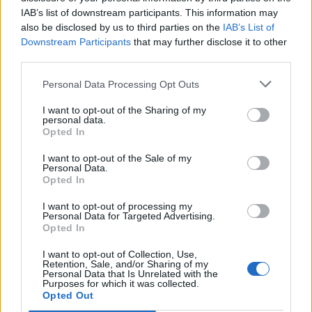
Materiály a stavebná technika, Technika v domácnosti,
IAB’s list of downstream participants. This information may
also be disclosed by us to third parties on the
IAB’s List of
Počítačová technika ap.
Downstream Participants
that may further disclose it to other
Dozviete sa, ako fungujú počítače, klávesnice a myši.
third parties.
Ako funguje televízor, smartfón, elektronický papier,
satelitná navigácia.
Personal Data Processing Opt Outs
V časti o technike pri výrobe potravín si prečítate
I want to opt-out of the Sharing of my
o špeciálnych zberačoch potravín, konzervovaní, úprave
personal data.
Opted In
potravín aj o genetickej modifikácii.
Časť Medicínska technika vás zasa vezme do sveta
I want to opt-out of the Sale of my
Personal Data.
simulátorov, rontgenu, laparoskopie, genetického
Opted In
testovania, či asistovanej reprodukcie.
I want to opt-out of processing my
Personal Data for Targeted Advertising.
Encyklopédia je plnofarebná, nájdete v nej úžasné
Opted In
fotografie a ilustrácie, takže bez nich je to len polovičná
kniha. Napriek tomu aspoň krátka ukážka informačnej
I want to opt-out of Collection, Use,
Retention, Sale, and/or Sharing of my
časti encyklopédie
Ako funguje technika
:
Personal Data that Is Unrelated with the
Purposes for which it was collected.
Opted Out
Protézy končatín