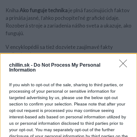
Kniha
Ako funguje technika
je plná fascinujúcich faktov
a prináša jasné, ľahko pochopiteľné grafické údaje.
Rozoberá stroje a zariadenia nášho sveta a ukazuje, ako
fungujú.
V encyklopédii sa tiež dozviete zaujímavé fakty
S
e
a pikošky ako:
a
chillin.sk -
Do Not Process My Personal
r
Výťahy sú 50-krát bezpečnejšie ako schody
Information
c
Priemerná veterná turbína generuje elektrinu pre
h
1000 domácností
f
If you wish to opt-out of the sale, sharing to third parties, or
o
Niektoré špecializované žeriavy zdvihnú
processing of your personal or sensitive information for
r
targeted advertising by us, please use the below opt-out
hmotnosť 400 slonov
:
section to confirm your selection. Please note that after your
Prvá komerčná mikrovlnka bola vysoká takmer 2
opt-out request is processed you may continue seeing
metre
interest-based ads based on personal information utilized by
us or personal information disclosed to third parties prior to
Encyklopédia
Ako funguje technika
je rozdelená na
your opt-out. You may separately opt-out of the further
kapitoly ako Energetická technika, Dopravná technika,
disclosure of your personal information by third parties on the