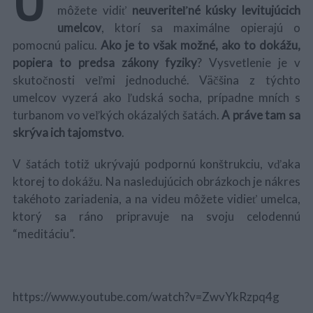
môžete vidiť
neuveriteľné kúsky levitujúcich
umelcov
, ktorí sa maximálne opierajú o
pomocnú palicu.
Ako je to však možné, ako to dokážu,
popiera to predsa zákony fyziky
? Vysvetlenie je v
skutočnosti veľmi jednoduché. Väčšina z týchto
umelcov vyzerá ako ľudská socha, prípadne mních s
turbanom vo veľkých okázalých šatách.
A práve tam sa
skrýva ich tajomstvo
.
V šatách totiž ukrývajú podpornú konštrukciu, vďaka
ktorej to dokážu. Na nasledujúcich obrázkoch je nákres
takéhoto zariadenia, a na videu môžete vidieť umelca,
ktorý sa ráno pripravuje na svoju celodennú
“meditáciu”.
https://www.youtube.com/watch?v=ZwvYkRzpq4g