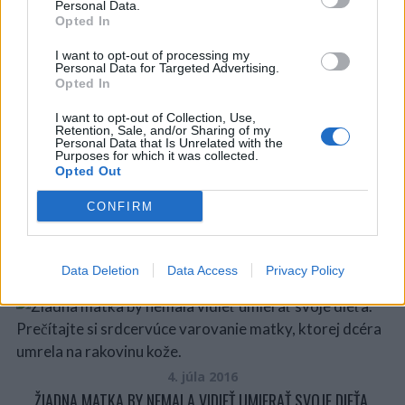
Personal Data.
Opted In
Aký je tvoj názor?
I want to opt-out of processing my
Personal Data for Targeted Advertising.
Opted In
I want to opt-out of Collection, Use,
Retention, Sale, and/or Sharing of my
Personal Data that Is Unrelated with the
Purposes for which it was collected.
loading...
Opted Out
CONFIRM
You may also like
Data Deletion
Data Access
Privacy Policy
4. júla 2016
ŽIADNA MATKA BY NEMALA VIDIEŤ UMIERAŤ SVOJE DIEŤA.