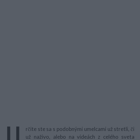
U
rčite ste sa s podobnými umelcami už stretli, či
už naživo, alebo na videách z celého sveta