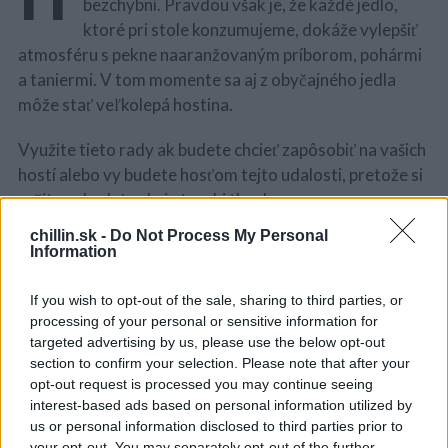
bezchybní. Pravdou však je, že každé jedlo,
ktoré pri stole konzumujeme, dokáže vylepšiť
atmosféru s pekne naaranžovaným príborom, pohármi
a taniermi. V tom momente sa aj z obyčajného jedla
môže stať veľkolepá hostina.
Využite tieto rady ak budete chcieť zapôsobiť na vašich
hostí alebo vy budete hosťom tejto udalosti, pretože si
určite nebudete chcieť urobiť hanbu.
chillin.sk -
Do Not Process My Personal
Information
If you wish to opt-out of the sale, sharing to third parties, or
S
processing of your personal or sensitive information for
e
targeted advertising by us, please use the below opt-out
a
section to confirm your selection. Please note that after your
r
opt-out request is processed you may continue seeing
c
interest-based ads based on personal information utilized by
h
us or personal information disclosed to third parties prior to
f
your opt-out. You may separately opt-out of the further