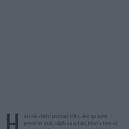
H
oci nie všetci poznajú triky, ako správne
prestrieť stôl, nájdu sa aj takí, ktorí v tom sú