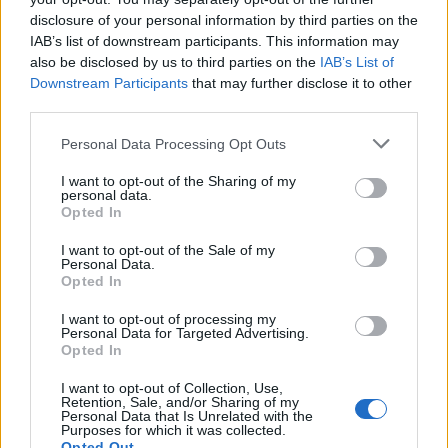
o
disclosure of your personal information by third parties on the
r
IAB’s list of downstream participants. This information may
:
also be disclosed by us to third parties on the
IAB’s List of
Downstream Participants
that may further disclose it to other
third parties.
Správne servírovanie na stole
Personal Data Processing Opt Outs
Tanier na teplý pokrm
I want to opt-out of the Sharing of my
Tanier na predkrm
personal data.
Tanierik na pečivo
Opted In
Vidlička na predkrm
I want to opt-out of the Sale of my
Vidlička na ryby
Personal Data.
Opted In
Vidlička na hlavný chod
Nôž na hlavný chod
I want to opt-out of processing my
Nôž na ryby
Personal Data for Targeted Advertising.
Opted In
Nôž na predkrm
Lyžica na hlavné jedlo
I want to opt-out of Collection, Use,
Retention, Sale, and/or Sharing of my
Nôž na maslo
Personal Data that Is Unrelated with the
Purposes for which it was collected.
Lyžička na dezert
Opted Out