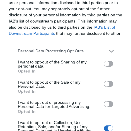
vypočula ako človeka, nie ako matku pacienta X. Ona mi
us or personal information disclosed to third parties prior to
f
dala šancu vyrozprávať svoju minulosť ako nikomu
your opt-out. You may separately opt-out of the further
o
predtým a dokázala to, že sterilné nemocničné múry
disclosure of your personal information by third parties on the
r
IAB’s list of downstream participants. This information may
:
boli menej chladné a mohla som sa cítiť takmer ako
also be disclosed by us to third parties on the
IAB’s List of
doma.
Downstream Participants
that may further disclose it to other
third parties.
Tá, ktorá videla trochu viac ako choré dieťa, hovorila o
jeho malinkých nožičkách a sladkom úsmeve. Videla
Personal Data Processing Opt Outs
viac než chorobu. Hľadela so mnou do budúcnosti, hoci
I want to opt-out of the Sharing of my
to vyznelo ako nereálne. Tá, ktorá mi dala nádej a
personal data.
Opted In
nedovolila mi rezignovať.
I want to opt-out of the Sale of my
Je to venované žene, ktorá naňho hádzala vtipné tváre
Personal Data.
Opted In
a spievala mu pesničky. Nosila mu z iných miestností
obľúbené hračky a vždy vedela Charliemu vyčariť
I want to opt-out of processing my
Personal Data for Targeted Advertising.
úsmev na perách.
Opted In
Je to venované žene, ktorá sa so mnou v ťažkých
I want to opt-out of Collection, Use,
Retention, Sale, and/or Sharing of my
chvíľach rozprávala. Po mnohých stretnutiach s
Personal Data that Is Unrelated with the