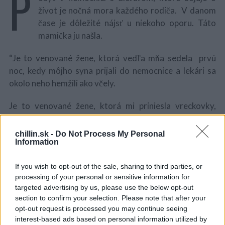
P
život je nočná mora každého rodiča. V danom
čase je dôležité nájsť u niekoho oporu. Táto
mamička ju našla.
“Je to venované žene, ktorá vedľa mňa sedela prvú
noc, kedy môjho syna prijali do nemocnice a lekári sa
okolo neho hemžili ako včely.
Je to venované žene, ktorá mi priniesla vreckovky,
držala ma za ruku a podporovala ma. Bez nej by som
bola sama s modlitbami za život môjho syna.
chillin.sk -
Do Not Process My Personal
Information
Je to venované žene, ktorá bola trpezlivá. Žiadne
náznaky podráždenosti z mojich neustálych otázok: Čo
If you wish to opt-out of the sale, sharing to third parties, or
S
processing of your personal or sensitive information for
to je? Na čo to je? Čo to znamená?
e
targeted advertising by us, please use the below opt-out
a
section to confirm your selection. Please note that after your
Je to venované žene, ktorá sa so mnou smiala. S ňou
r
opt-out request is processed you may continue seeing
c
som viedla prvú normálnu konverzáciu. Prvá ma
interest-based ads based on personal information utilized by
h