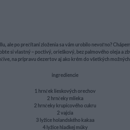
ellu, ale po prečítaní zloženia sa vám urobilo nevoľno? Chápe
robte si vlastný – poctivý, orieškový, bez palmového oleja a z
ečive, na prípravu dezertov aj ako krém do všetkých možných
ingrediencie
1 hrnček lieskových orechov
2 hrnčeky mlieka
2 hrnčeky krupicového cukru
2 vajcia
3 lyžice holandského kakaa
4 lyžice hladkej múky