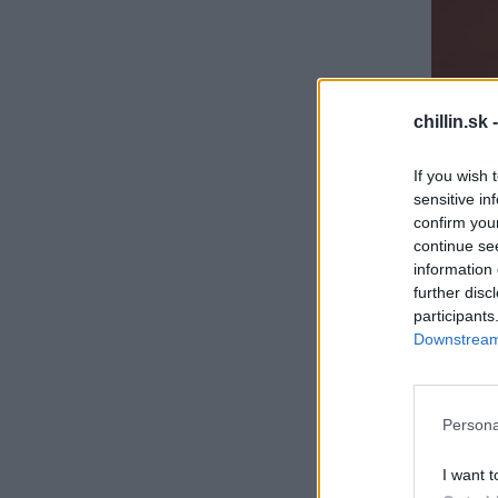
S
chillin.sk 
e
a
If you wish 
r
sensitive in
c
h
confirm you
f
continue se
o
information 
r
further disc
:
participants
Downstream 
Persona
I want t