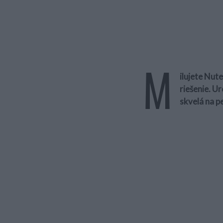
M
ilujete Nut
riešenie. U
skvelá na p