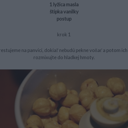
1 lyžica masla
štipka vanilky
postup
krok 1
restujeme na panvici, dokiaľ nebudú pekne voňať a potom i
rozmixujte do hladkej hmoty.