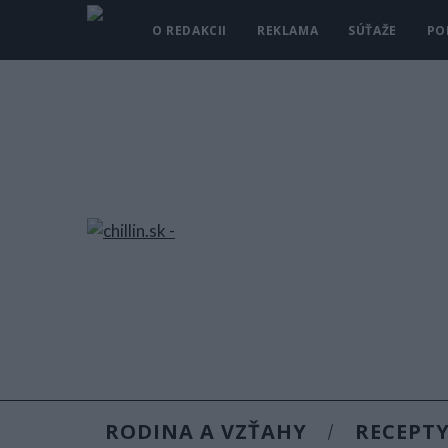
O REDAKCII
REKLAMA
SÚŤAŽE
PO
RODINA A VZŤAHY
RECEPT