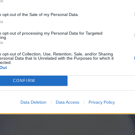
In
o opt-out of the Sale of my Personal Data.
In
to opt-out of processing my Personal Data for Targeted
krok 2
ing.
In
lieko. V miske rozšľahajte vajcia s cukrom, pridajte kakao, m
o opt-out of Collection, Use, Retention, Sale, and/or Sharing
ersonal Data that Is Unrelated with the Purposes for which it
ilku. Dobre premiešajte a pomaly vlejte do mlieka, akonáhle
lected.
Out
CONFIRM
Data Deletion
Data Access
Privacy Policy