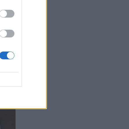
úku, maslo, namleté
 bude horúce.