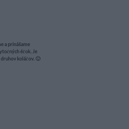
me a prinášame
bytočných éčok. Je
 druhov koláčov. 🙂