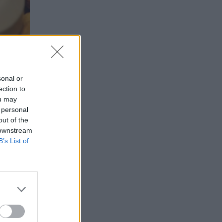
sonal or
ection to
ou may
 personal
out of the
 downstream
B’s List of