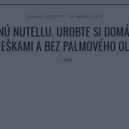
Dezerty
,
RECEPTY
19. októbra 2016
NÚ NUTELLU. UROBTE SI DOMÁ
IEŠKAMI A BEZ PALMOVÉHO OL
by
Abel