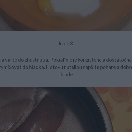
krok 3
a varte do zhustnutia. Pokiaľ nie je konzistencia dostatočn
vymixovat do hladka. Hotovú nutellou naplňte poháre a dobre
chlade.