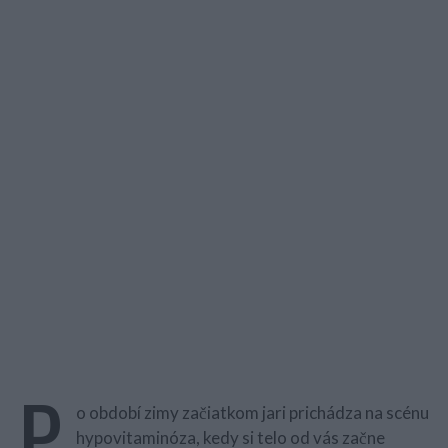
P
o období zimy začiatkom jari prichádza na scénu
hypovitaminóza, kedy si telo od vás začne