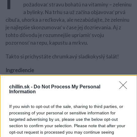
požadovať stravu bohatú na vitamíny – zeleninu
a bylinky. Na trhu sa už začína objavovať prvá
cibuľa, uhorka a reďkovka, ale nezabúdajte, že zeleninu
je najlepšie skonzumovať v čase jej dozrievania. Aj z
tohto dôvodu je rozumnejšie upriamiť svoju
pozornosť na repu, kapustu a mrkvu.
Takto si prichystáte chrumkavý sladkokyslý šalát!
Ingrediencie
1 červená repa
chillin.sk -
Do Not Process My Personal
1 cibuľa
Information
3 kyslé uhorky
1 ČL octu
If you wish to opt-out of the sale, sharing to third parties, or
S
processing of your personal or sensitive information for
1 mrkva
e
targeted advertising by us, please use the below opt-out
a
1/4 bielej kapusty
section to confirm your selection. Please note that after your
r
1/2 ČL cukru
opt-out request is processed you may continue seeing
c