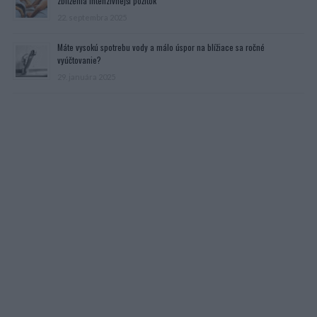
zblíženia intenzívnejší pôžitok
22. septembra 2025
Máte vysokú spotrebu vody a málo úspor na blížiace sa ročné
vyúčtovanie?
29. januára 2025