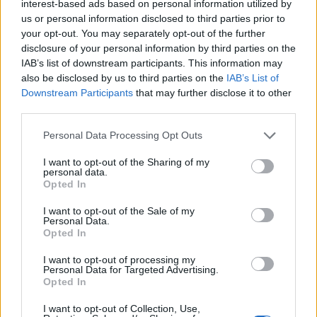
3 PL slnečnicového oleja
interest-based ads based on personal information utilized by
h
Soľ a zelená cibuľka podľa chuti
us or personal information disclosed to third parties prior to
f
your opt-out. You may separately opt-out of the further
o
disclosure of your personal information by third parties on the
r
Postup:
:
IAB’s list of downstream participants. This information may
also be disclosed by us to third parties on the
IAB’s List of
Cviklu si uvarte, nechajte vychladnúť a očistite.
Downstream Participants
that may further disclose it to other
Kapustu nakrájajte nadrobno, mrkvu si
third parties.
nastrúhajte na strúhadle.
Nakladané uhorky (3 veľké alebo 4 menšie)
Personal Data Processing Opt Outs
nastrúhajte tak, ako aj mrkvu, alebo ich narežte
I want to opt-out of the Sharing of my
najemno.
personal data.
Opted In
Kapustu zmiešajte s mrkvou, najlepšie rukami, aby
zelenina pustila šťavu.
I want to opt-out of the Sale of my
Personal Data.
Pridajte repu, najemno nakrájanú cibuľu, soľ,
Opted In
cukor a ocot. Všetko premiešajte a polejte
nerafinovaným slnečnicovým olejom.
I want to opt-out of processing my
Personal Data for Targeted Advertising.
Šalát bude sýtejší, ak ho necháte chvíľu odstáť.
Opted In
Môžete ho podávať dozdobený zelenou cibuľkou.
I want to opt-out of Collection, Use,