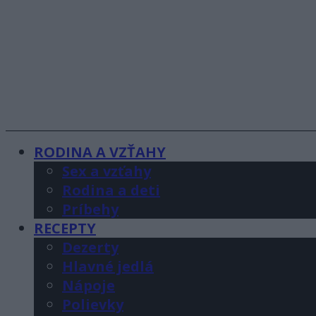
RODINA A VZŤAHY
Sex a vzťahy
Rodina a deti
Príbehy
RECEPTY
Dezerty
Hlavné jedlá
Nápoje
Polievky