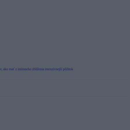
pov, ako mať z intímneho zblíženia intenzívnejší pôžitok