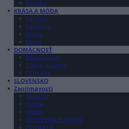
Prilohy
KRÁSA A MÓDA
Zdravie
Cvičenia
Krása
Móda
DOMÁCNOSŤ
Domácnosť
Tipy a návody
Záhrada
SLOVENSKO
Zaujímavosti
ZÁBAVA
ĽUDIA
VIDEO
CESTOVANIE A SVET
ZVIERATÁ