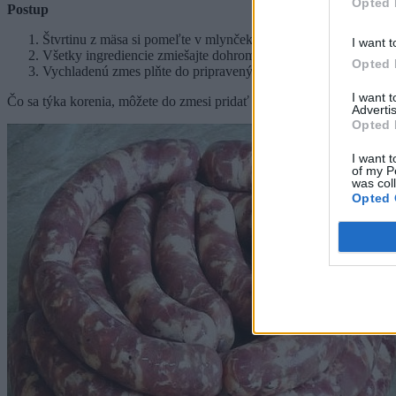
Opted 
Postup
Štvrtinu z mäsa si pomeľte v mlynčeku na mäso a zvyšok si nare
I want t
Všetky ingrediencie zmiešajte dohromady a vložte na noc do ch
Opted 
Vychladenú zmes plňte do pripravených čriev. Tie vložte do vr
I want 
Čo sa týka korenia, môžete do zmesi pridať cesnak a milovníci ostrejšíc
Advertis
Opted 
I want t
of my P
was col
Opted 