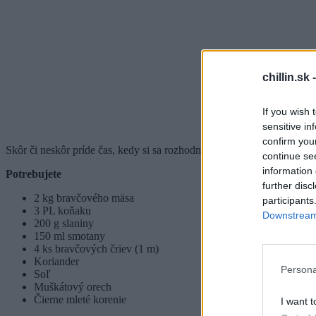
chillin.sk 
If you wish 
sensitive in
confirm you
Skôr či neskôr príde čas, kedy si sa rozhodnete, že si urobíte domá
continue se
information 
Potrebujete
further disc
2 kg bravčového mäsa
participants
3 PL koňaku
Downstream 
200 g slaniny
150 ml smotany
4 ks bravčových čriev (1 m)
Koriander
Persona
Soľ
Muškátový orech
Čierne mleté korenie
I want t