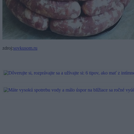
zdroj:
sovkusom.ru