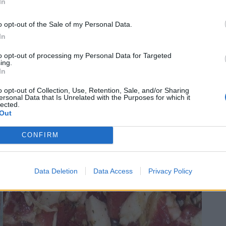
In
žte spolu so slaninou na malé kúsky. Pripravte si 4 črevá – každé z ni
o opt-out of the Sale of my Personal Data.
ladničky.
In
ecka na pečenie a pečte pri 200 stupňoch 20 minút. Následne klobásy vy
to opt-out of processing my Personal Data for Targeted
h chutí aj čili papričky, ale opatrne!
ing.
In
o opt-out of Collection, Use, Retention, Sale, and/or Sharing
ersonal Data that Is Unrelated with the Purposes for which it
lected.
Out
CONFIRM
Data Deletion
Data Access
Privacy Policy