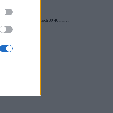
ch s dĺžkou 1 m.
berte z vrecka a pečte ďalších 30-40 minút.