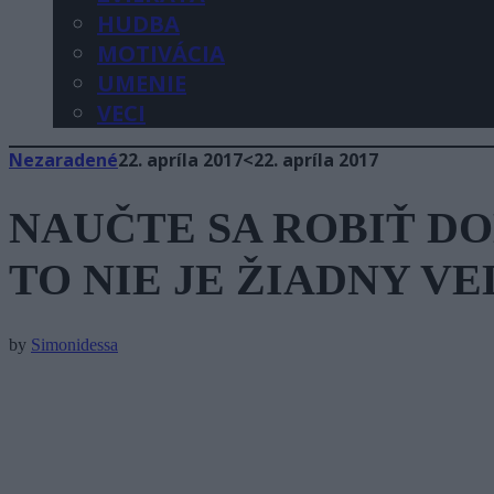
HUDBA
MOTIVÁCIA
UMENIE
VECI
Nezaradené
22. apríla 2017
<22. apríla 2017
NAUČTE SA ROBIŤ DO
TO NIE JE ŽIADNY V
by
Simonidessa