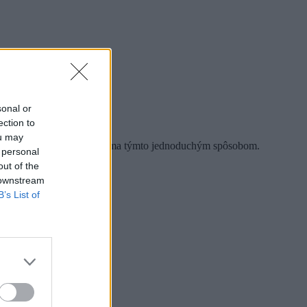
sonal or
ection to
ou may
é, si ich môžete pripraviť doma týmto jednoduchým spôsobom.
 personal
out of the
 downstream
B’s List of