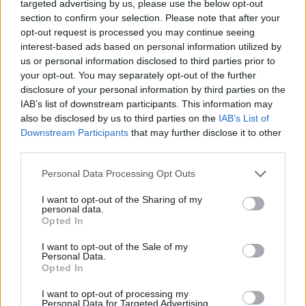
a
targeted advertising by us, please use the below opt-out
r
section to confirm your selection. Please note that after your
c
opt-out request is processed you may continue seeing
h
interest-based ads based on personal information utilized by
Ingrediencie
f
us or personal information disclosed to third parties prior to
o
your opt-out. You may separately opt-out of the further
1 melón
r
disclosure of your personal information by third parties on the
:
IAB’s list of downstream participants. This information may
Postup
also be disclosed by us to third parties on the
IAB’s List of
Downstream Participants
that may further disclose it to other
Narežte si melón na malé kúsky a odstráňte z nich
third parties.
kôstky.
Personal Data Processing Opt Outs
Kúsky melónu rozložte na plochu tácku, ktorú
následne vložte do mrazničky až do úplného
I want to opt-out of the Sharing of my
personal data.
zmrazenia.
Opted In
Zamrazené kúsky vkladajte do mixéra a vytvorte
z nich konzistenciu zemiakovej kaše. Túto zmes
I want to opt-out of the Sale of my
Personal Data.
premiestnite do hlbokej nádoby a opäť ju vložte
Opted In
do mrazničky na 1-2 hodiny.
I want to opt-out of processing my
Personal Data for Targeted Advertising.