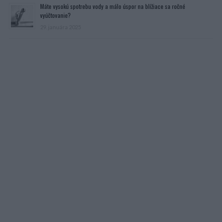
Máte vysokú spotrebu vody a málo úspor na blížiace sa ročné
vyúčtovanie?
29. januára 2025