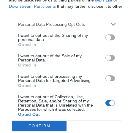
also be disclosed by us to third parties on the
IAB’s List of
Bylinky (talianske, petržlen, kôpor a pod.)
Downstream Participants
that may further disclose it to other
third parties.
Soľ, čierne mleté korenie
Personal Data Processing Opt Outs
Postup
I want to opt-out of the Sharing of my
personal data.
Kuracie mäso a vajíčko si uvarte.
Opted In
Kapustu, zelerové stonky, syr, uvarené kuracie
prsia, vajce a bylinky si nakrájajte na menšie kúsky.
I want to opt-out of the Sale of my
Personal Data.
Všetky ingrediencie premiešajte a zalejte bielym
Opted In
jogurtom alebo olivovým olejom. Stačí už len
I want to opt-out of processing my
okoreniť a osoliť!
Personal Data for Targeted Advertising.
Opted In
Pokúste sa nahradiť váš obed alebo večeru týmto
I want to opt-out of Collection, Use,
skvelým šalátom a už čoskoro uvidíte výsledky!
Retention, Sale, and/or Sharing of my
Nezabudnite o recepte povedať aj vašim priateľom.
Personal Data that Is Unrelated with the
Purposes for which it was collected.
Opted Out
CONFIRM