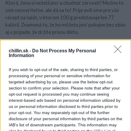
Ktorá, žena si neželá jesť a chudnúť zároveň? Možno to
znie neuveriteľne, ale dá sa to! Pripravili sme pre vás
recept na šalát, v ktorom 100 g predstavuje len 77
kalórií. Znamená to, že ho môžete jesť pokojne bez obáv
aj v prípade, že držíte prísnu diétu.
Budete potrebovať len chudé kuracie mäso, trochu
chillin.sk -
Do Not Process My Personal
byliniek, syr a vajíčko. Čo sa týka korenia, výber je na
Information
vás!
If you wish to opt-out of the sale, sharing to third parties, or
Potrebujete:
processing of your personal or sensitive information for
S
targeted advertising by us, please use the below opt-out
e
250 g čínskej kapusty
section to confirm your selection. Please note that after your
a
40 g tvrdého syra
opt-out request is processed you may continue seeing
r
1 vajíčko
interest-based ads based on personal information utilized by
c
h
us or personal information disclosed to third parties prior to
100 g zelerových stoniek
f
your opt-out. You may separately opt-out of the further
200 g kuracích pŕs
o
disclosure of your personal information by third parties on the
Zelená cibuľka – podľa chuti
r
IAB’s list of downstream participants. This information may
Jogurt – voliteľné
: