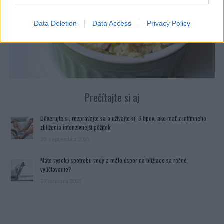
Data Deletion
Data Access
Privacy Policy
Prečítajte si aj
Dôverujte si, rozprávajte sa a užívajte si: 6 tipov, ako mať z intímneho
zblíženia intenzívnejší pôžitok
22. septembra 2025
Máte vysokú spotrebu vody a málo úspor na blížiace sa ročné
vyúčtovanie?
29. januára 2025