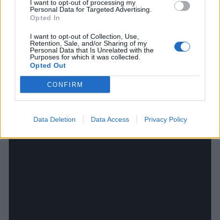
I want to opt-out of processing my
porciovanie melónu, ktoré môže byť.
Personal Data for Targeted Advertising.
Opted In
Ak vás tento článok zaujal, nezabudnite ho zdieľať so
I want to opt-out of Collection, Use,
svojimi priateľmi na Facebooku! :)
Retention, Sale, and/or Sharing of my
Personal Data that Is Unrelated with the
Purposes for which it was collected.
Opted Out
CONFIRM
Data Deletion
Data Access
Privacy Policy