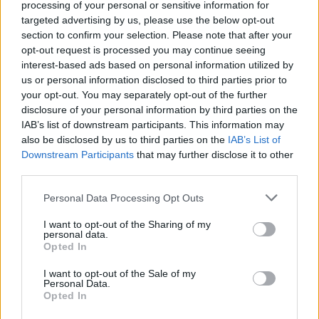
e
processing of your personal or sensitive information for
a
targeted advertising by us, please use the below opt-out
Čím viac sú jeho “čiary zrelosti” žltej, tým je väčšia
r
section to confirm your selection. Please note that after your
pravdepodobnosť, že je plod krásne sladký.
c
opt-out request is processed you may continue seeing
h
interest-based ads based on personal information utilized by
f
4. Vôňa
us or personal information disclosed to third parties prior to
o
your opt-out. You may separately opt-out of the further
r
Ak necítite zo šupky melónu žiadnu vôňu, znamená to,
disclosure of your personal information by third parties on the
:
že nebol vypestovaný prirodzeným spôsobom. Šupka
IAB’s list of downstream participants. This information may
also be disclosed by us to third parties on the
IAB’s List of
by mala voňať sviežo.
Downstream Participants
that may further disclose it to other
third parties.
5. Zvuk
Personal Data Processing Opt Outs
Na záver je tu jeden veľmi dôležitý aspekt. Pokiaľ pri
poklepaní počujete dutý zvuk, máte toho pravého!
I want to opt-out of the Sharing of my
personal data.
Ďalšou možnosťou je uchopenie oboma rukami a ľahké
Opted In
stlačení. Ak počujete mierne praskanie, je to víťaz.
I want to opt-out of the Sale of my
Personal Data.
A aby tých informácií nebolo málo, tak nižšie nájdete
Opted In
video. Pozrite sa na najefektívnejšie a najjednoduchšie