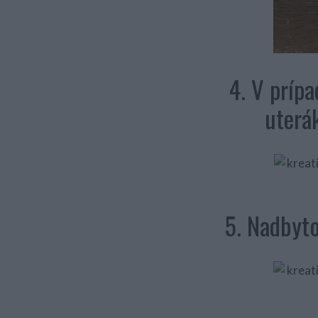
4. V príp
uterá
5. Nadbyto