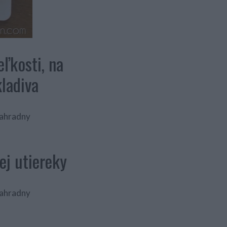
ľkosti, na
ladiva
ej utiereky