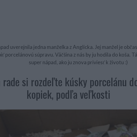
ápad uverejnila jedna manželka z Anglicka. Jej manžel je obča
iť porcelánovú súpravu. Väčšina z nás by ju hodila do koša. T
super nápad, ako ju znova priviesť k životu :)
 rade si rozdeľte kúsky porcelánu d
kopiek, podľa veľkosti