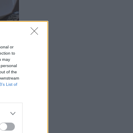
sonal or
ection to
 neho budete
ou may
 personal
out of the
 downstream
B’s List of