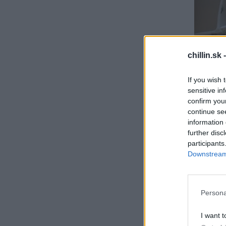
S
chillin.sk 
e
a
If you wish 
r
sensitive in
c
2. Na zvole
h
confirm you
f
continue se
o
information 
r
further disc
:
participants
Downstream 
Persona
I want t