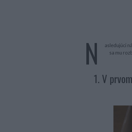
N
asledujúci n
sa mu rozb
1. V prvom