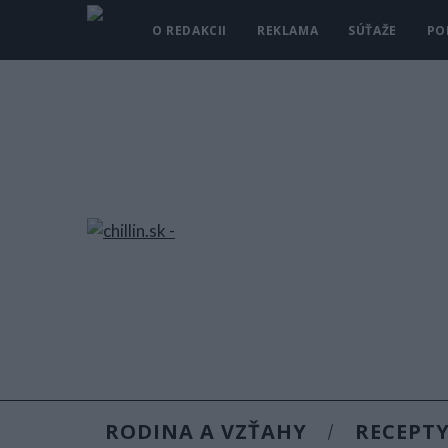
O REDAKCII
REKLAMA
SÚŤAŽE
PO
RODINA A VZŤAHY
RECEPT