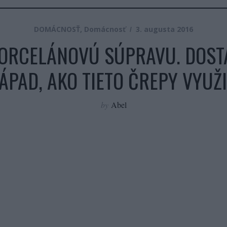
DOMÁCNOSŤ
,
Domácnosť
3. augusta 2016
PORCELÁNOVÚ SÚPRAVU. DOST
ÁPAD, AKO TIETO ČREPY VYUŽI
by
Abel