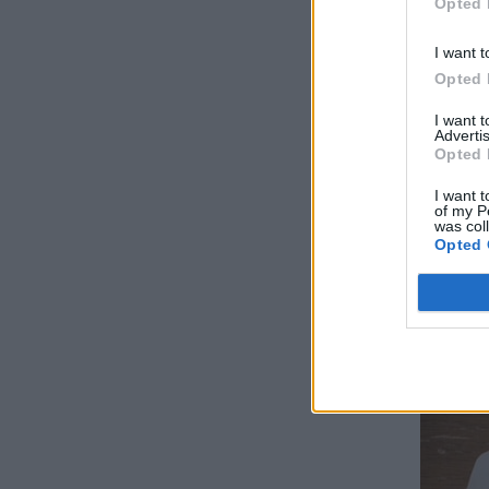
Opted 
I want t
Opted 
I want 
Advertis
Opted 
I want t
of my P
was col
Opted 
3. 