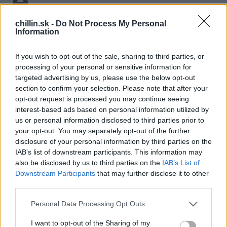
ľudí túto nehodu neprežilo, ale boli medzi nimi
aj takí, ktorým sa podarilo si zachrániť život.
chillin.sk -
Do Not Process My Personal
Information
Celý svet sa pýta ako je to možne? To bol aj prípad
Natashi Elockovej, ktorej bolo 39 rokov. Tá uviazla v
If you wish to opt-out of the sale, sharing to third parties, or
processing of your personal or sensitive information for
horiacom byte aj so svojou malou dcérkou. Mnoho ľudí
targeted advertising by us, please use the below opt-out
S
by spanikárilo, ale ona si zachovala chladnú hlavu. Kvôli
section to confirm your selection. Please note that after your
e
dymu a ohňu sa nemohla dostať na chodbu a utiecť. Jej
opt-out request is processed you may continue seeing
a
jediným útočiskom bol jej byt.
interest-based ads based on personal information utilized by
r
us or personal information disclosed to third parties prior to
c
h
your opt-out. You may separately opt-out of the further
f
disclosure of your personal information by third parties on the
o
Okamžite zavolala hasičom, čo má robiť. Tí jej dávali
IAB’s list of downstream participants. This information may
r
also be disclosed by us to third parties on the
IAB’s List of
cez mobil inštrukcie, čo má robiť aby sa zachránila.
:
Downstream Participants
that may further disclose it to other
Povedali jej, aby išla okamžite do kúpeľne a vytopila ju.
third parties.
Ihneď zapla všetky kohútiky s vodou, aby udržala celú
Personal Data Processing Opt Outs
miestnosť vlhkú a to jej zachránilo život. Po viac ako
I want to opt-out of the Sharing of my
hodine sa k nej dostali aj miestny hasiči a jej dieťa,