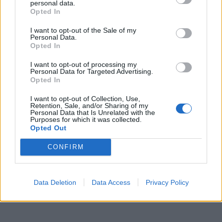
personal data.
priateľa a ju zachránili. Ak budete aj vy v podobnej
Opted In
situácií a neviete sa ako dostaž z horiaceho bytu,
I want to opt-out of the Sale of my
pomôže vám voda a ukryť sa v najchladnejšej
Personal Data.
Opted In
miestnosti.
I want to opt-out of processing my
Personal Data for Targeted Advertising.
zdroj:
metro.co.uk
telegraph.co.uk
Opted In
I want to opt-out of Collection, Use,
Prečítajte si aj
Retention, Sale, and/or Sharing of my
Personal Data that Is Unrelated with the
Purposes for which it was collected.
Dôverujte si, rozprávajte sa a užívajte si: 6 tipov, ako mať z intímneho
Opted Out
zblíženia intenzívnejší pôžitok
22. septembra 2025
CONFIRM
Máte vysokú spotrebu vody a málo úspor na blížiace sa ročné
vyúčtovanie?
Data Deletion
Data Access
Privacy Policy
29. januára 2025