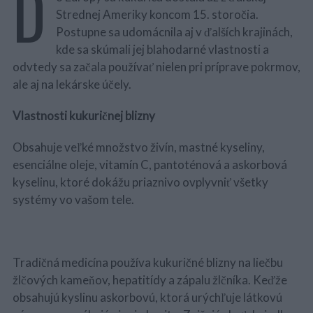
D
Strednej Ameriky koncom 15. storočia.
Postupne sa udomácnila aj v ďalších krajinách,
kde sa skúmali jej blahodarné vlastnosti a
odvtedy sa začala používať nielen pri príprave pokrmov,
ale aj na lekárske účely.
Vlastnosti kukuričnej blizny
Obsahuje veľké množstvo živín, mastné kyseliny,
esenciálne oleje, vitamín C, pantoténová a askorbová
kyselinu, ktoré dokážu priaznivo ovplyvniť všetky
systémy vo vašom tele.
Tradičná medicína používa kukuričné blizny na liečbu
žlčových kameňov, hepatitídy a zápalu žlčníka. Keďže
obsahujú kyslinu askorbovú, ktorá urýchľuje látkovú