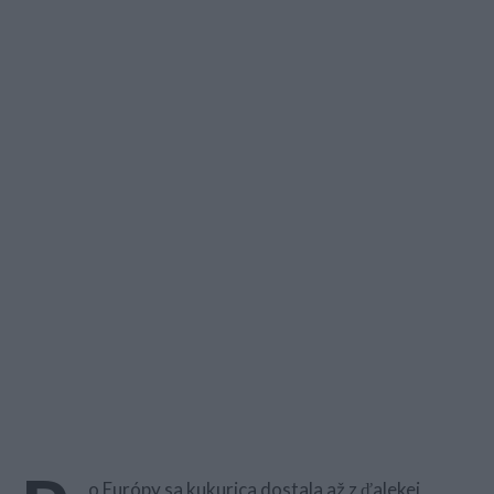
o Európy sa kukurica dostala až z ďalekej