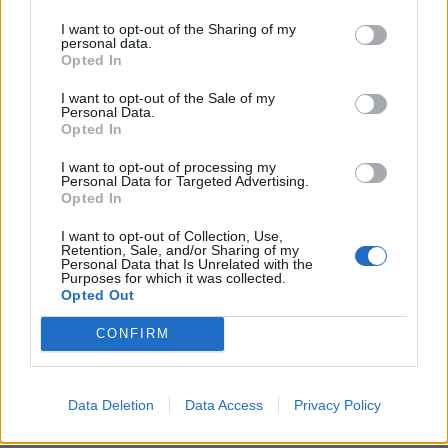
Extrakt
I want to opt-out of the Sharing of my
personal data.
Opted In
3ČL kukuričnej blizny zalejte 250 ml vriacej vody a
nechajte vylúhovať 15 minút. Do extraktu môžete
I want to opt-out of the Sale of my
Personal Data.
pridať aj 1ČL pomletých brusnicových listov. Užívajte
Opted In
100 ml 4x denne. Nápoj má močopudné účinky,
I want to opt-out of processing my
odstraňuje z tela prebytočnú tekutinu, znižuje opuchy a
Personal Data for Targeted Advertising.
úspešne bojuje proti celulitíde.
Opted In
I want to opt-out of Collection, Use,
Retention, Sale, and/or Sharing of my
Personal Data that Is Unrelated with the
Purposes for which it was collected.
Čaj
Opted Out
Vezmite si 1 PL ríbezľových listov, 1 ČL čierneho čaju a
CONFIRM
2 PL kukuričnej blizny. Všetko zalejte vriacou vodou a
nechajte lúhovať. Samotný čaj dokáže potlačiť chuť na
sladkosti. Pitie čaju je vhodné kombinovať s nízko
Data Deletion
Data Access
Privacy Policy
kalorickou stravou a cvičením.