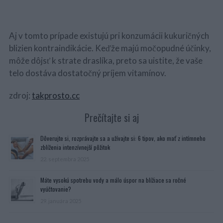
Aj v tomto prípade existujú pri konzumácii kukuričných
blizien kontraindikácie. Keďže majú močopudné účinky,
môže dôjsť k strate draslíka, preto sa uistite, že vaše
telo dostáva dostatočný príjem vitamínov.
zdroj:
takprosto.cc
Prečítajte si aj
Dôverujte si, rozprávajte sa a užívajte si: 6 tipov, ako mať z intímneho
zblíženia intenzívnejší pôžitok
22. septembra 2025
Máte vysokú spotrebu vody a málo úspor na blížiace sa ročné
vyúčtovanie?
29. januára 2025