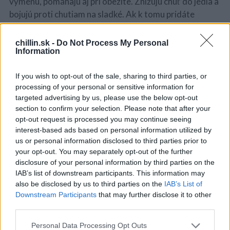
výmenu, pomáhajú aj pri obezite. Znižujú chuť do jedla a
bojujú proti chutiam na sladké. Ak k tomu pridáte
pravidelnú fyzickú aktivitu, úbytok hmotnosti bude
ešte rýchlejší!
chillin.sk -
Do Not Process My Personal
Information
S
e
If you wish to opt-out of the sale, sharing to third parties, or
a
Ponúkame vám 3 spôsoby využitia kukuričnej blizny na
processing of your personal or sensitive information for
r
targeted advertising by us, please use the below opt-out
chudnutie
c
section to confirm your selection. Please note that after your
h
opt-out request is processed you may continue seeing
Odvar
f
interest-based ads based on personal information utilized by
o
us or personal information disclosed to third parties prior to
r
1ČL kukuričnej blizny zalejte 250 ml vriacej vody a
your opt-out. You may separately opt-out of the further
:
nechajte vo vodnom kúpeli po dobu 5 minút. Výsledný
disclosure of your personal information by third parties on the
odvar nechajte vychladnúť a následne preceďte. 5
IAB’s list of downstream participants. This information may
minút pred jedlom vypite 83 ml odvaru. Znížite chuť do
also be disclosed by us to third parties on the
IAB’s List of
Downstream Participants
that may further disclose it to other
jedla a pocit nasýtenia sa dostaví omnoho skôr.
third parties.
Personal Data Processing Opt Outs