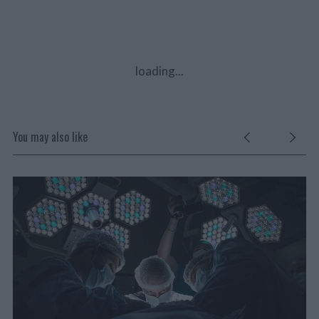
loading...
You may also like
N
H