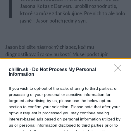
T
Jasona Kotas z Denveru, urobili rozhodnutie,
ktoré sa môže zdať šokujúce. Pre nich to ale bolo
jasné – Jason bol ich jediný syn.
Jason bol ešte násťročný chlapec, keď mu
diagnostikovali rakovinu kostí. Musel podstúpiť
rádioterapiu aj chemoterapii v detskej nemocnici v
Colorade. Lekári varovali chlapca aj jeho rodičia, že
chillin.sk -
Do Not Process My Personal
Information
agresívna liečba bude s najvyššou pravdepodobnosťou
viesť k neplodnosti.
If you wish to opt-out of the sale, sharing to third parties, or
S
processing of your personal or sensitive information for
SOURCE:
FACEBOOK / JASON KOTAS
e
targeted advertising by us, please use the below opt-out
a
section to confirm your selection. Please note that after your
Chlapci to bolo jedno – kto by v puberte myslel o
r
opt-out request is processed you may continue seeing
c
rodičovstve? Jeho rodičia v tom ale mali jasno – išlo o
interest-based ads based on personal information utilized by
h
vnúčatá a … nútili ho, aby ejakuloval do téglika. Spermie
us or personal information disclosed to third parties prior to
f