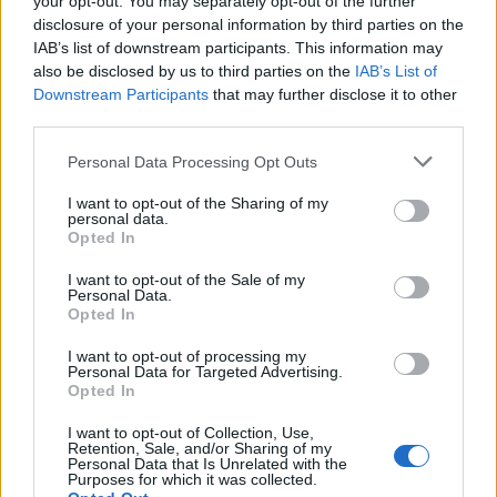
potom dali zamraziť.
your opt-out. You may separately opt-out of the further
o
disclosure of your personal information by third parties on the
r
IAB’s list of downstream participants. This information may
SOURCE:
FACEBOOK / JASON KOTAS
:
also be disclosed by us to third parties on the
IAB’s List of
Downstream Participants
that may further disclose it to other
Operácia, odstránenie nádoru a chemoterapia Jasonovi
third parties.
zachránili život, ale už bol neplodný. Vôbec to pre neho
nebol problém, až do okamihu, keď stretol svoju budúcu
Personal Data Processing Opt Outs
ženu Emily … Na nasledujúcej strane uvidíte, prečo
I want to opt-out of the Sharing of my
Jason so slzami v očiach ďakoval rodičom!
personal data.
Opted In
I want to opt-out of the Sale of my
Personal Data.
Vďaka umelému oplodneniu a spermiám sa na svete
Opted In
objavil prvý syn Sam :) Emily sa smeje, že chlapček je
I want to opt-out of processing my
malý zázrak a už pred 22 rokmi ho “stvorili” prarodičia!
Personal Data for Targeted Advertising.
Opted In
I want to opt-out of Collection, Use,
Retention, Sale, and/or Sharing of my
Personal Data that Is Unrelated with the
Ako sa hovorí – Opatrnosti nie je nikdy dosť! Jason má
Purposes for which it was collected.
šťastie, že jeho rodičia mysleli na budúcnosť.